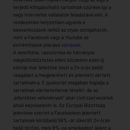
terjedő kifogásolható tartalmak szűrése így a
nagy internetes vállalatok feladatává vált. A
rendezetlen helyzetben ugyanis e
beavatkozások nélkül az olyan szolgáltatók,
mint a Facebook vagy a Youtube az
extrémitások piacává
válnának
.
A xenofóbia, rasszizmus és hátrányos
megkülönböztetés elleni küzdelem ezen új
szintje már lehetővé teszi a 24 órán belüli
reagálást a megjelenített és jelentett sértett
tartalmakra. E gyakorlat magában foglalja a
tartalmak elérhetetlenné tételét, de az
„ellentétes vélemények” akár civil szervezetek
általi képviseletét is. Az Európai Bizottság
jelentése szerint a Facebookon jelentett
tartalmak körülbelül 58%-át sikerült 24 órán
belül törölni, mely 8%-os emelkedést jelent a