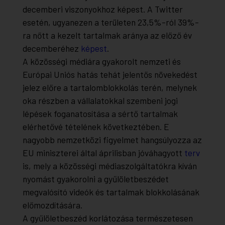
decemberi viszonyokhoz képest. A Twitter
esetén, ugyanezen a területen 23,5%-ról 39%-
ra nőtt a kezelt tartalmak aránya az előző év
decemberéhez
képest
.
A közösségi médiára gyakorolt nemzeti és
Európai Uniós hatás tehát jelentős növekedést
jelez előre a tartalomblokkolás terén, melynek
oka részben a vállalatokkal szembeni jogi
lépések foganatosítása a sértő tartalmak
elérhetővé tételének következtében. E
nagyobb nemzetközi figyelmet hangsúlyozza az
EU miniszterei által áprilisban jóváhagyott
terv
is, mely a közösségi médiaszolgáltatókra kíván
nyomást gyakorolni a gyűlöletbeszédet
megvalósító videók és tartalmak blokkolásának
előmozdítására.
A gyűlöletbeszéd korlátozása természetesen