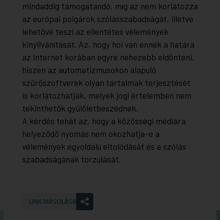
mindaddig támogatandó, míg az nem korlátozza
az európai polgárok szólásszabadságát, illetve
lehetővé teszi az ellentétes vélemények
kinyilvánítását. Az, hogy hol van ennek a határa
az internet korában egyre nehezebb eldönteni,
hiszen az automatizmusokon alapuló
szűrőszoftverek olyan tartalmak terjesztését
is korlátozhatják, melyek jogi értelemben nem
tekinthetők gyűlöletbeszédnek.
A kérdés tehát az, hogy a közösségi médiára
helyeződő nyomás nem okozhatja-e a
vélemények egyoldalú eltolódását és a szólás
szabadságának torzulását.
LINK MÁSOLÁSA