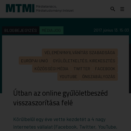
Médiatanács,
Keresés
Menü
Médiatudományi Intézet
kinyitása
kinyit
KERESÉS AZ INTÉZET ANYAGAI KÖZÖTT
Keresés
2017. június 13. 15:03
BLOGBEJEGYZÉS
MÉDIAJOG
indítása
VÉLEMÉNYNYILVÁNÍTÁS SZABADSÁGA
EURÓPAI UNIÓ
GYŰLÖLETKELTÉS, KIREKESZTÉS
KÖZÖSSÉGI MÉDIA
TWITTER
FACEBOOK
YOUTUBE
ÖNSZABÁLYOZÁS
Útban az online gyűlöletbeszéd
visszaszorítása felé
Körülbelül egy éve vette kezdetét a 4 nagy
internetes vállalat (Facebook, Twitter, YouTube,