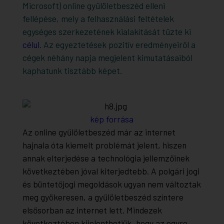
Microsoft) online gyűlöletbeszéd elleni
fellépése, mely a felhasználási feltételek
egységes szerkezetének kialakítását tűzte ki
célul
. Az egyeztetések pozitív eredményeiről a
cégek néhány napja megjelent kimutatásaiból
kaphatunk tisztább képet.
kép forrása
Az online gyűlöletbeszéd már az internet
hajnala óta kiemelt problémát jelent, hiszen
annak elterjedése a technológia jellemzőinek
következtében jóval kiterjedtebb. A polgári jogi
és büntetőjogi megoldások ugyan nem változtak
meg gyökeresen, a gyűlöletbeszéd színtere
elsősorban az internet lett. Mindezek
következtében kijelenthetjük, hogy az egyre