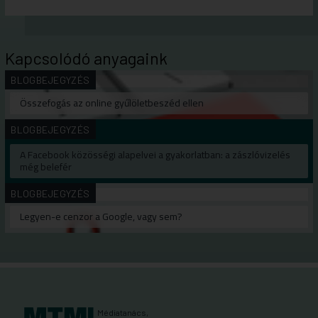
Kapcsolódó anyagaink
BLOGBEJEGYZÉS
Összefogás az online gyűlöletbeszéd ellen
BLOGBEJEGYZÉS
A Facebook közösségi alapelvei a gyakorlatban: a zászlóvizelés
még belefér
BLOGBEJEGYZÉS
Legyen-e cenzor a Google, vagy sem?
Médiatanács,