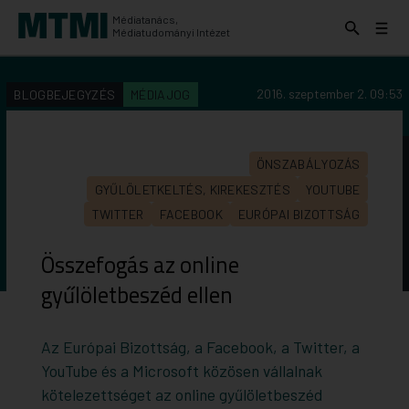
Médiatanács,
Keresés
Menü
Médiatudományi Intézet
kinyitása
kinyit
KERESÉS AZ INTÉZET ANYAGAI KÖZÖTT
Keresés
2016. szeptember 2. 09:53
BLOGBEJEGYZÉS
MÉDIAJOG
indítása
ÖNSZABÁLYOZÁS
GYŰLÖLETKELTÉS, KIREKESZTÉS
YOUTUBE
TWITTER
FACEBOOK
EURÓPAI BIZOTTSÁG
Összefogás az online
gyűlöletbeszéd ellen
Az Európai Bizottság, a Facebook, a Twitter, a
YouTube és a Microsoft közösen vállalnak
kötelezettséget az online gyűlöletbeszéd