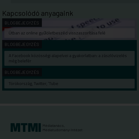
Kapcsolódó anyagaink
BLOGBEJEGYZÉS
Útban az online gyűlöletbeszéd visszaszorítása felé
BLOGBEJEGYZÉS
A Facebook közösségi alapelvei a gyakorlatban: a zászlóvizelés
még belefér
BLOGBEJEGYZÉS
Törökország, Twitter, ’Tube
Médiatanács,
Médiatudományi Intézet