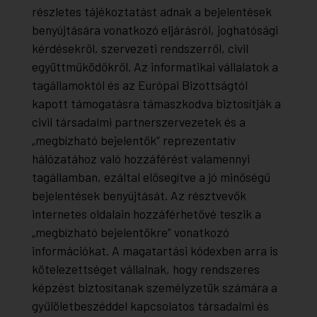
részletes tájékoztatást adnak a bejelentések
benyújtására vonatkozó eljárásról, joghatósági
kérdésekről, szervezeti rendszerről, civil
együttműködőkről. Az informatikai vállalatok a
tagállamoktól és az Európai Bizottságtól
kapott támogatásra támaszkodva biztosítják a
civil társadalmi partnerszervezetek és a
„megbízható bejelentők” reprezentatív
hálózatához való hozzáférést valamennyi
tagállamban, ezáltal elősegítve a jó minőségű
bejelentések benyújtását. Az résztvevők
internetes oldalain hozzáférhetővé teszik a
„megbízható bejelentőkre” vonatkozó
információkat. A magatartási kódexben arra is
kötelezettséget vállalnak, hogy rendszeres
képzést biztosítanak személyzetük számára a
gyűlöletbeszéddel kapcsolatos társadalmi és