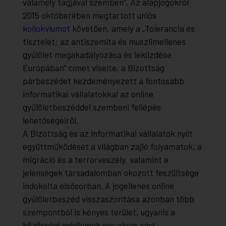
valamely tagjával szemben
”
.
Az alapjogokról
2015 októberében megtartott uniós
kollokviumot
követően, amely a „Tolerancia és
tisztelet: az antiszemita és muszlimellenes
gyűlölet megakadályozása és leküzdése
Európában”
címet
viselte, a Bizottság
párbeszédet
kezdeményezett a fontosabb
informatikai vállalatokkal az online
gyűlöletbeszéddel szembeni fellépés
lehetőségeiről.
A Bizottság és az informatikai vállalatok nyílt
együttműködését a világban zajló folyamatok, a
migráció és a terrorveszély, valamint e
jelenségek társadalomban okozott feszültsége
indokolta elsősorban. A jogellenes online
gyűlöletbeszéd visszaszorítása azonban több
szempontból is kényes terület, ugyanis a
közösségi médiumok egy olyan zárt