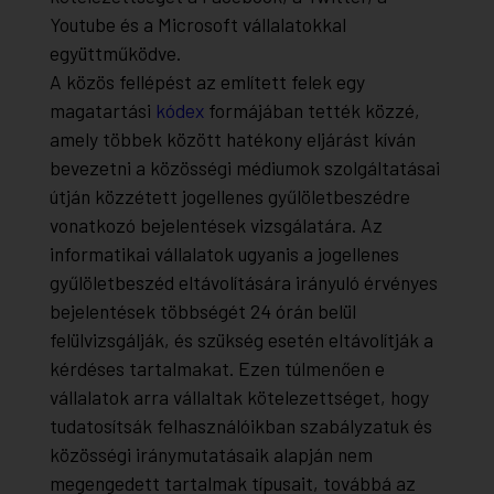
Youtube és a Microsoft vállalatokkal
együttműködve.
A közös fellépést az említett felek egy
magatartási
kódex
formájában tették közzé,
amely többek között hatékony eljárást kíván
bevezetni a közösségi médiumok szolgáltatásai
útján közzétett jogellenes gyűlöletbeszédre
vonatkozó bejelentések vizsgálatára. Az
informatikai vállalatok ugyanis a jogellenes
gyűlöletbeszéd eltávolítására irányuló érvényes
bejelentések többségét 24 órán belül
felülvizsgálják, és szükség esetén eltávolítják a
kérdéses tartalmakat. Ezen túlmenően e
vállalatok arra vállaltak kötelezettséget, hogy
tudatosítsák felhasználóikban szabályzatuk és
közösségi iránymutatásaik alapján nem
megengedett tartalmak típusait, továbbá az