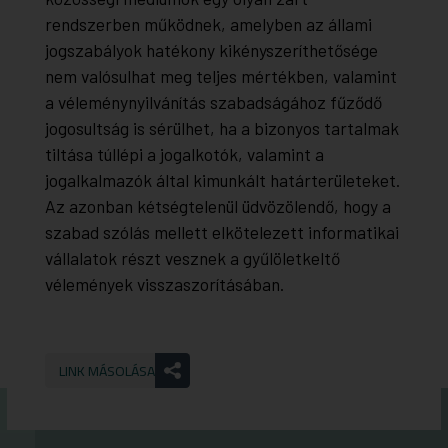
rendszerben működnek, amelyben az állami
jogszabályok hatékony kikényszeríthetősége
nem valósulhat meg teljes mértékben, valamint
a véleménynyilvánítás szabadságához fűződő
jogosultság is sérülhet, ha a bizonyos tartalmak
tiltása túllépi a jogalkotók, valamint a
jogalkalmazók által kimunkált határterületeket.
Az azonban kétségtelenül üdvözölendő, hogy a
szabad szólás mellett elkötelezett informatikai
vállalatok részt vesznek a gyűlöletkeltő
vélemények visszaszorításában.
LINK MÁSOLÁSA