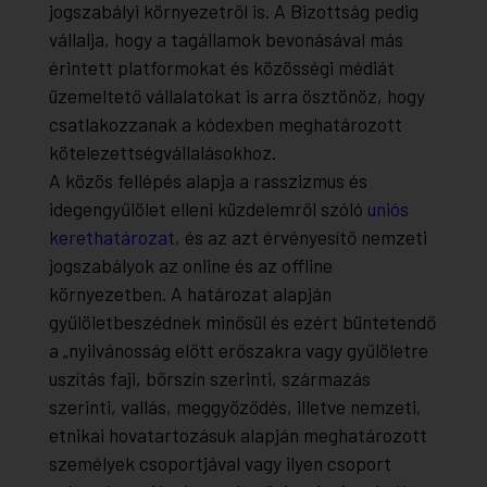
jogszabályi környezetről is. A Bizottság pedig
vállalja, hogy a tagállamok bevonásával más
érintett platformokat és közösségi médiát
üzemeltető vállalatokat is arra ösztönöz, hogy
csatlakozzanak a kódexben meghatározott
kötelezettségvállalásokhoz.
A közös fellépés alapja a rasszizmus és
idegengyűlölet elleni küzdelemről szóló
uniós
kerethatározat
, és az azt érvényesítő nemzeti
jogszabályok az online és az offline
környezetben. A határozat alapján
gyűlöletbeszédnek minősül és ezért büntetendő
a
„
nyilvánosság előtt erőszakra vagy gyűlöletre
uszítás faji, bőrszín szerinti, származás
szerinti, vallás, meggyőződés, illetve nemzeti,
etnikai hovatartozásuk alapján meghatározott
személyek csoportjával vagy ilyen csoport