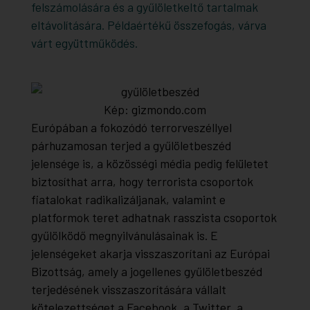
felszámolására és a gyűlöletkeltő tartalmak
eltávolítására. Példaértékű összefogás, várva
várt együttműködés.
Kép: gizmondo.com
Európában a fokozódó terrorveszéllyel
párhuzamosan terjed a gyűlöletbeszéd
jelensége is, a közösségi média pedig felületet
biztosíthat arra, hogy terrorista csoportok
fiatalokat radikalizáljanak, valamint e
platformok teret adhatnak rasszista csoportok
gyűlölködő megnyilvánulásainak is. E
jelenségeket akarja visszaszorítani az Európai
Bizottság, amely a jogellenes gyűlöletbeszéd
terjedésének visszaszorítására vállalt
kötelezettséget a Facebook, a Twitter, a