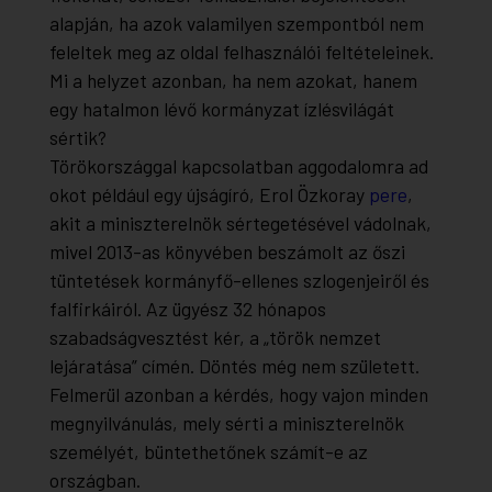
alapján, ha azok valamilyen szempontból nem
feleltek meg az oldal felhasználói feltételeinek.
Mi a helyzet azonban, ha nem azokat, hanem
egy hatalmon lévő kormányzat ízlésvilágát
sértik?
Törökországgal kapcsolatban aggodalomra ad
okot például egy újságíró, Erol Özkoray
pere
,
akit a miniszterelnök sértegetésével vádolnak,
mivel 2013-as könyvében beszámolt az őszi
tüntetések kormányfő-ellenes szlogenjeiről és
falfirkáiról. Az ügyész 32 hónapos
szabadságvesztést kér, a „török nemzet
lejáratása” címén. Döntés még nem született.
Felmerül azonban a kérdés, hogy vajon minden
megnyilvánulás, mely sérti a miniszterelnök
személyét, büntethetőnek számít-e az
országban.