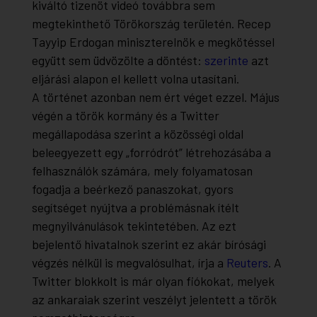
kiváltó tizenöt videó továbbra sem
megtekinthető Törökország területén. Recep
Tayyip Erdogan miniszterelnök e megkötéssel
együtt sem üdvözölte a döntést:
szerinte
azt
eljárási alapon el kellett volna utasítani.
A történet azonban nem ért véget ezzel. Május
végén a török kormány és a Twitter
megállapodása szerint a közösségi oldal
beleegyezett egy „forródrót” létrehozásába a
felhasználók számára, mely folyamatosan
fogadja a beérkező panaszokat, gyors
segítséget nyújtva a problémásnak ítélt
megnyilvánulások tekintetében. Az ezt
bejelentő hivatalnok szerint ez akár bírósági
végzés nélkül is megvalósulhat, írja a
Reuters
. A
Twitter blokkolt is már olyan fiókokat, melyek
az ankaraiak szerint veszélyt jelentett a török