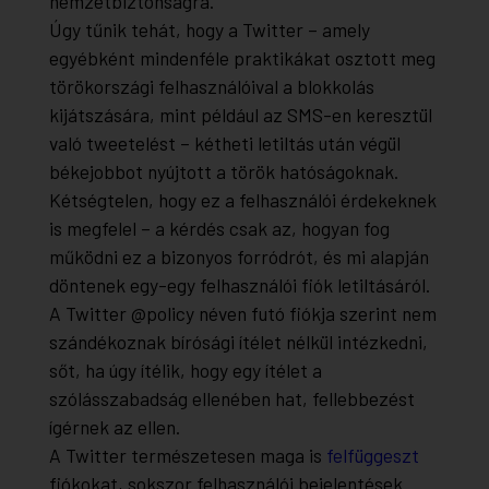
nemzetbiztonságra.
Úgy tűnik tehát, hogy a Twitter – amely
egyébként mindenféle praktikákat osztott meg
törökországi felhasználóival a blokkolás
kijátszására, mint például az SMS-en keresztül
való tweetelést – kétheti letiltás után végül
békejobbot nyújtott a török hatóságoknak.
Kétségtelen, hogy ez a felhasználói érdekeknek
is megfelel – a kérdés csak az, hogyan fog
működni ez a bizonyos forródrót, és mi alapján
döntenek egy-egy felhasználói fiók letiltásáról.
A Twitter @policy néven futó fiókja szerint nem
szándékoznak bírósági ítélet nélkül intézkedni,
sőt, ha úgy ítélik, hogy egy ítélet a
szólásszabadság ellenében hat, fellebbezést
ígérnek az ellen.
A Twitter természetesen maga is
felfüggeszt
fiókokat, sokszor felhasználói bejelentések