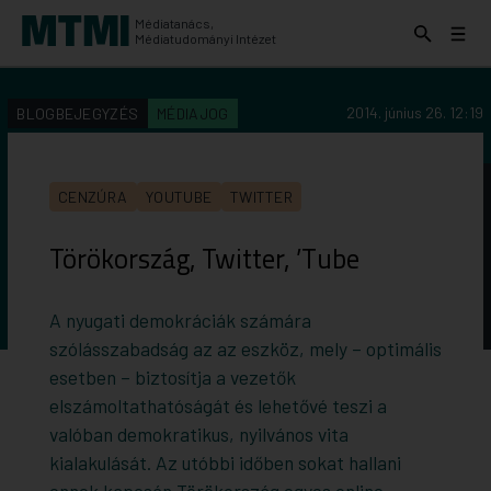
Médiatanács,
Keresés
Menü
Médiatudományi Intézet
kinyitása
kinyit
KERESÉS AZ INTÉZET ANYAGAI KÖZÖTT
Keresés
2014. június 26. 12:19
BLOGBEJEGYZÉS
MÉDIAJOG
indítása
CENZÚRA
YOUTUBE
TWITTER
Törökország, Twitter, ’Tube
A nyugati demokráciák számára
szólásszabadság az az eszköz, mely – optimális
esetben – biztosítja a vezetők
elszámoltathatóságát és lehetővé teszi a
valóban demokratikus, nyilvános vita
kialakulását. Az utóbbi időben sokat hallani
ennek kapcsán Törökország egyes online