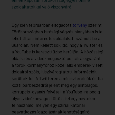
szolgáltatókkal való viszonyáról.
Egy idén februárban elfogadott
törvény
szerint
Törökországban bírósági végzés hiányában is le
lehet tiltani internetes oldalakat, számolt be a
Guardian. Nem kellett sok idő, hogy a Twitter és
a YouTube is kereszttűzbe kerüljön. A közösségi
oldalra és a videó-megosztó portálra egyaránt
a török kormányfőhöz közel álló emberek viselt
dolgairól szóló, kiszivárogtatott információk
kerültek fel. A Twitteren a miniszterelnök és fia
közti párbeszédről jelent meg egy állítólagos,
korrupció-gyanús felvétel, a YouTube-ra pedig
olyan videó-anyagot töltött fel egy névtelen
felhasználó, melyen egy szíriai katonai
beavatkozás igazolásának lehetőségeiről