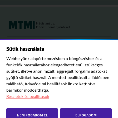
Médiatanács,
Médiatudományi Intézet
Kutatási területeink:
Sütik használata
MÉDIATÖRTÉNET
KÁRPÁT-MEDENCEI MÉDIAKUTATÁS
MÉDIAJOG
Webhelyünk alapértelmezésben a böngészéshez és a
MÉDIA ÉS TÁRSADALOM
funkciók használatához elengedhetetlenül szükséges
sütiket, illetve anonimizált, aggregált forgalmi adatokat
gyűjtő sütiket használ. A mentett beállításait a láblécben
PUBLIKÁCIÓINK
RÓLUNK
IMPRESSZUM
SZERZŐI JOGOK
található,
Adavédelmi beállítások
linkre kattintva
ADATVÉDELMI BEÁLLÍTÁSOK
bármikor módosíthatja.
Részletek és beállítások
NEM FOGADOM EL
ELFOGADOM