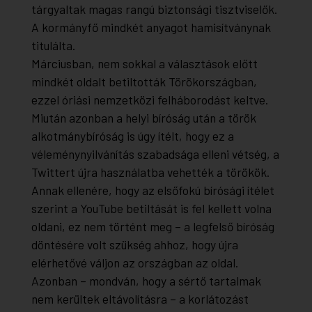
tárgyaltak magas rangú biztonsági tisztviselők.
A kormányfő mindkét anyagot hamisítványnak
titulálta.
Márciusban, nem sokkal a választások előtt
mindkét oldalt betiltották Törökországban,
ezzel óriási nemzetközi felháborodást keltve.
Miután azonban a helyi bíróság után a török
alkotmánybíróság is úgy ítélt, hogy ez a
véleménynyilvánítás szabadsága elleni vétség, a
Twittert újra használatba vehették a törökök.
Annak ellenére, hogy az elsőfokú bírósági ítélet
szerint a YouTube betiltását is fel kellett volna
oldani, ez nem történt meg – a legfelső bíróság
döntésére volt szükség ahhoz, hogy újra
elérhetővé váljon az országban az oldal.
Azonban – mondván, hogy a sértő tartalmak
nem kerültek eltávolításra – a korlátozást