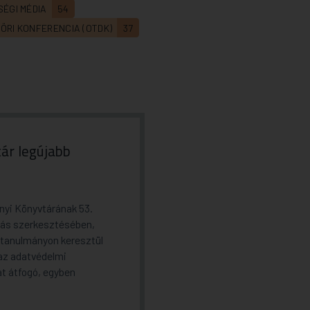
ÉGI MÉDIA
54
RI KONFERENCIA (OTDK)
37
ár legújabb
yi Könyvtárának 53.
más szerkesztésében,
 tanulmányon keresztül
az adatvédelmi
at átfogó, egyben