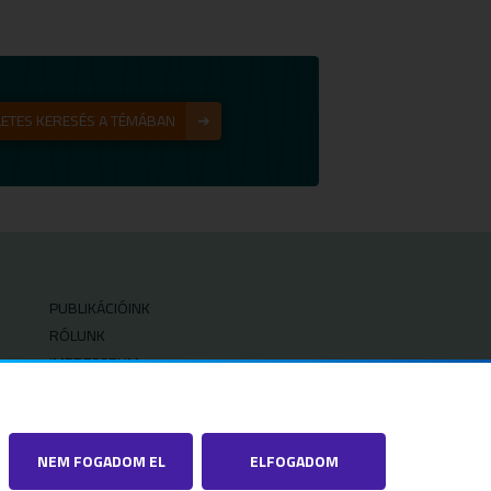
ETES KERESÉS A TÉMÁBAN
PUBLIKÁCIÓINK
RÓLUNK
IMPRESSZUM
SZERZŐI JOGOK
ADATVÉDELMI BEÁLLÍTÁSOK
NEM FOGADOM EL
ELFOGADOM