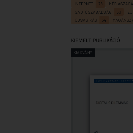
INTERNET
78
MÉDIASZAB
SAJTÓSZABADSÁG
50
EU
ÚJSÁGÍRÁS
34
MAGÁNSZF
KIEMELT PUBLIKÁCIÓ
KIADVÁNY