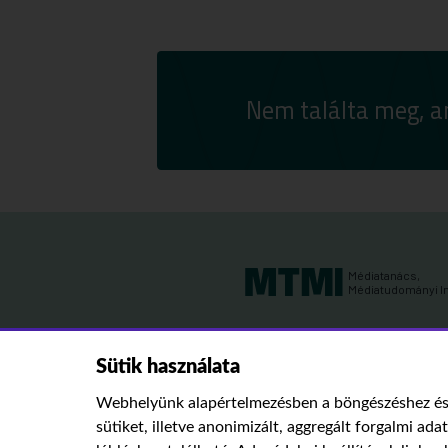
Nem találta meg, a
Médiatanács,
Médiatudományi I
Sütik használata
Webhelyünk alapértelmezésben a böngészéshez és 
sütiket, illetve anonimizált, aggregált forgalmi ada