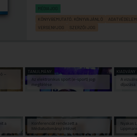
MÉDIAJOG
KÖNYVBEMUTATÓ, KÖNYVAJÁNLÓ
ADATVÉDELEM
VERSENYJOG
SZERZŐI JOG
TANULMÁNY
KIADVÁNY
ió –
Az elektronikus sport (e-sport) jogi
A vizuáli
megítélése
díjazása
HÍR
HÍR
it a
Konferenciát rendezett a
Nyakas Le
Médiatudományi Intézet
Lippman