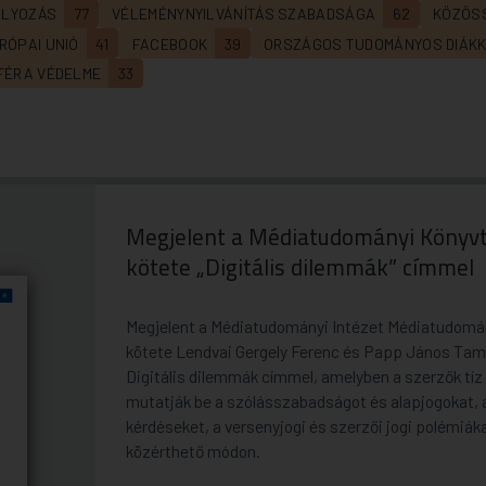
ÁLYOZÁS
77
VÉLEMÉNYNYILVÁNÍTÁS SZABADSÁGA
62
KÖZÖSS
RÓPAI UNIÓ
41
FACEBOOK
39
ORSZÁGOS TUDOMÁNYOS DIÁKKÖ
ÉRA VÉDELME
33
Megjelent a Médiatudományi Könyvt
kötete „Digitális dilemmák” címmel
Megjelent a Médiatudományi Intézet Médiatudomán
kötete Lendvai Gergely Ferenc és Papp János Ta
Digitális dilemmák címmel, amelyben a szerzők tíz
mutatják be a szólásszabadságot és alapjogokat, 
kérdéseket, a versenyjogi és szerzői jogi polémiák
közérthető módon.