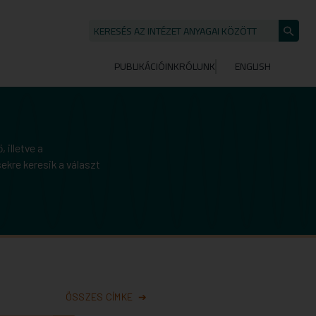
KERESÉS AZ INTÉZET ANYAGAI KÖZÖTT
Keresé
indítása
PUBLIKÁCIÓINK
RÓLUNK
ENGLISH
 illetve a
ekre keresik a választ
ÖSSZES CÍMKE