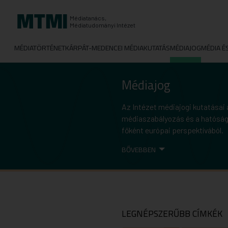
Médiatanács,
Médiatudományi Intézet
MÉDIATÖRTÉNET
KÁRPÁT-MEDENCEI MÉDIAKUTATÁS
MÉDIAJOG
MÉDIA É
Médiajog
Az Intézet médiajogi kutatásai 
médiaszabályozás és a hatósági 
főként európai perspektívából.
BŐVEBBEN
LEGNÉPSZERŰBB CÍMKÉK