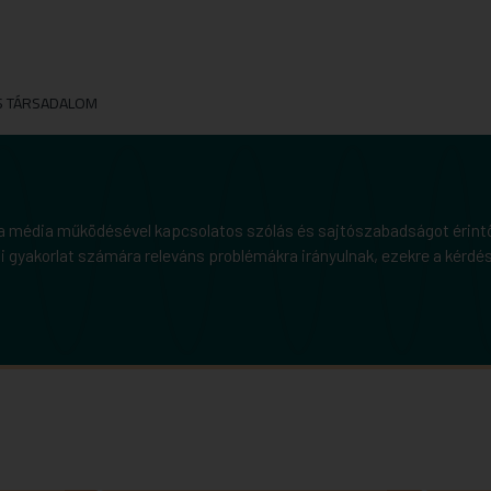
S TÁRSADALOM
a média működésével kapcsolatos szólás és sajtószabadságot érintő,
gyakorlat számára releváns problémákra irányulnak, ezekre a kérdés