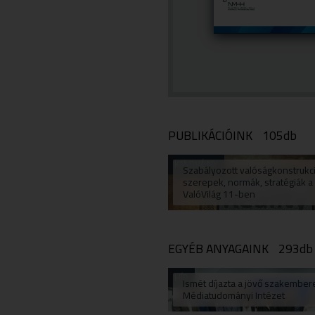
PUBLIKÁCIÓINK
105db
KIADVÁNY
Szabályozott valóságkonstrukc
szerepek, normák, stratégiák a
ValóVilág 11-ben
EGYÉB ANYAGAINK
293db
HÍR
Ismét díjazta a jövő szakembere
Médiatudományi Intézet