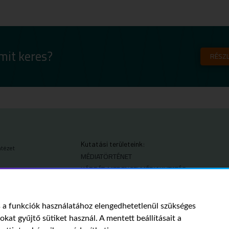
mit keres?
RÉSZL
Kutatási területeink:
ntézet
MÉDIATÖRTÉNET
KÁRPÁT-MEDENCEI MÉDIAKUTATÁS
MÉDIAJOG
MÉDIA ÉS TÁRSADALOM
a funkciók használatához elengedhetetlenül szükséges
tokat gyűjtő sütiket használ. A mentett beállításait a