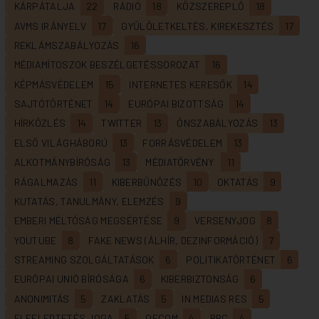
KÁRPÁTALJA
22
RÁDIÓ
18
KÖZSZEREPLŐ
18
AVMS IRÁNYELV
17
GYŰLÖLETKELTÉS, KIREKESZTÉS
17
REKLÁMSZABÁLYOZÁS
16
MÉDIAMÍTOSZOK BESZÉLGETÉSSOROZAT
16
KÉPMÁSVÉDELEM
15
INTERNETES KERESŐK
14
SAJTÓTÖRTÉNET
14
EURÓPAI BIZOTTSÁG
14
HÍRKÖZLÉS
14
TWITTER
13
ÖNSZABÁLYOZÁS
13
ELSŐ VILÁGHÁBORÚ
13
FORRÁSVÉDELEM
13
ALKOTMÁNYBÍRÓSÁG
13
MÉDIATÖRVÉNY
11
RÁGALMAZÁS
11
KIBERBŰNÖZÉS
10
OKTATÁS
9
KUTATÁS, TANULMÁNY, ELEMZÉS
9
EMBERI MÉLTÓSÁG MEGSÉRTÉSE
9
VERSENYJOG
8
YOUTUBE
8
FAKE NEWS (ÁLHÍR, DEZINFORMÁCIÓ)
7
STREAMING SZOLGÁLTATÁSOK
6
POLITIKATÖRTÉNET
6
EURÓPAI UNIÓ BÍRÓSÁGA
6
KIBERBIZTONSÁG
6
ANONIMITÁS
5
ZAKLATÁS
5
IN MEDIAS RES
5
ELFELEDTETÉS JOGA
5
OFCOM
4
BBC
4