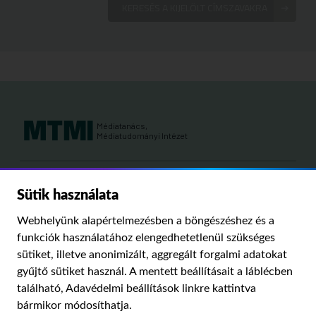
KERESÉS A KIJELÖLT CÍMSZAVAKRA
Médiatanács,
Médiatudományi Intézet
Kutatási területeink:
Sütik használata
MÉDIATÖRTÉNET
KÁRPÁT-MEDENCEI MÉDIAKUTATÁS
MÉDIAJOG
Webhelyünk alapértelmezésben a böngészéshez és a
MÉDIA ÉS TÁRSADALOM
funkciók használatához elengedhetetlenül szükséges
sütiket, illetve anonimizált, aggregált forgalmi adatokat
gyűjtő sütiket használ. A mentett beállításait a láblécben
PUBLIKÁCIÓINK
RÓLUNK
IMPRESSZUM
SZERZŐI JOGOK
található,
Adavédelmi beállítások
linkre kattintva
ADATVÉDELMI BEÁLLÍTÁSOK
bármikor módosíthatja.