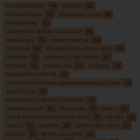
rendezésre
rendezésre
SAJTÓSZABADSÁG
119
INTERNET
112
KÖZÖSSÉGI MÉDIA
92
MÉDIASZABÁLYOZÁS
89
MÉDIATÖRTÉNET
80
VÉLEMÉNYNYILVÁNÍTÁS SZABADSÁGA
75
KONFERENCIA
74
MÉDIAFOGYASZTÁS
59
ÚJSÁGÍRÁS
56
KÖNYVBEMUTATÓ, KÖNYVAJÁNLÓ
56
FACEBOOK
53
HATÁRON TÚLI MAGYARSÁG
45
TELEVÍZIÓ
45
EURÓPAI UNIÓ
44
VAJDASÁG
43
MAGÁNSZFÉRA VÉDELME
43
ORSZÁGOS TUDOMÁNYOS DIÁKKÖRI KONFERENCIA (OTDK)
41
ADATVÉDELEM
39
KÖZSZOLGÁLATI MÉDIASZOLGÁLTATÁS
37
GYERMEKVÉDELEM
34
SZERZŐI JOG
33
ERDÉLY
32
EMBERI JOGOK EURÓPAI BÍRÓSÁGA (EJEB)
31
POLITIKA
28
GOOGLE
27
CENZÚRA
25
SZEMÉLYISÉGI JOGOK
24
FELVIDÉK
23
MÉDIAPLURALIZMUS
22