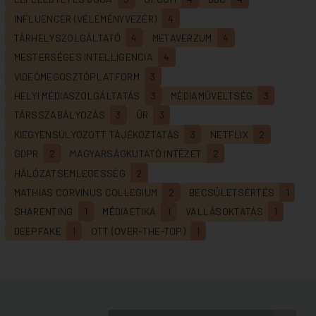
INFLUENCER (VÉLEMÉNYVEZÉR)
4
TÁRHELYSZOLGÁLTATÓ
4
METAVERZUM
4
MESTERSÉGES INTELLIGENCIA
4
VIDEÓMEGOSZTÓPLATFORM
3
HELYI MÉDIASZOLGÁLTATÁS
3
MÉDIAMŰVELTSÉG
3
TÁRSSZABÁLYOZÁS
3
ŰR
3
KIEGYENSÚLYOZOTT TÁJÉKOZTATÁS
3
NETFLIX
2
GDPR
2
MAGYARSÁGKUTATÓ INTÉZET
2
HÁLÓZATSEMLEGESSÉG
2
MATHIAS CORVINUS COLLEGIUM
2
BECSÜLETSÉRTÉS
1
SHARENTING
1
MÉDIAETIKA
1
VALLÁSOKTATÁS
1
DEEPFAKE
1
OTT (OVER-THE-TOP)
1