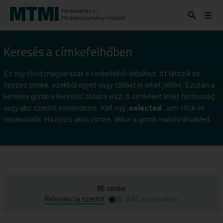
Médiatanács,
Keresés
Menü
Médiatudományi Intézet
kinyitása
kinyit
KERESÉS AZ INTÉZET ANYAGAI KÖZÖTT
Keresés a címkefelhőben
Keresés
indítása
Ez egy rövid magyarázat a címkefelhő-oldalhoz. Itt látszik az
összes címke, ezekből egyet vagy többet ki lehet jelölni. Ezután a
keresés gomb a keresési oldalra visz. A címkéket lehet fontosság
vagy abc szerint sorrendezni. Kell egy
.selected
, ami click-re
rápakolódik. Ha nincs aktív címke, akkor a gomb inaktív/disabled.
86
címke
Átváltás
Átváltás
Relevancia szerint
ABC sorrendben
ABC
Relevancia
szerinti
szerinti