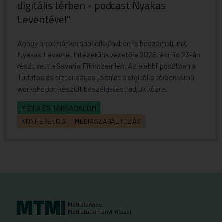
digitális térben - podcast Nyakas
Leventével"
Ahogy arról már korábbi cikkünkben is beszámoltunk,
Nyakas Levente, Intézetünk vezetője 2026. április 23-án
részt vett a Savaria Filmszemlén. Az alábbi posztban a
Tudatos és biztonságos jelenlét a digitális térben című
workshopon készült beszélgetést adjuk közre.
MÉDIA ÉS TÁRSADALOM
KONFERENCIA
MÉDIASZABÁLYOZÁS
Médiatanács,
Médiatudományi Intézet