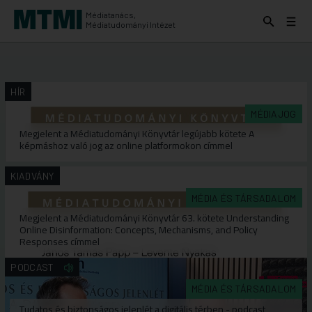
Médiatanács,
Keresés
Menü
Médiatudományi Intézet
kinyitása
kinyit
KERESÉS AZ INTÉZET ANYAGAI KÖZÖTT
Keresés
indítása
HÍR
MÉDIAJOG
Megjelent a Médiatudományi Könyvtár legújabb kötete A
képmáshoz való jog az online platformokon címmel
KIADVÁNY
MÉDIA ÉS TÁRSADALOM
Megjelent a Médiatudományi Könyvtár 63. kötete Understanding
Online Disinformation: Concepts, Mechanisms, and Policy
Responses címmel
PODCAST
MÉDIA ÉS TÁRSADALOM
Tudatos és biztonságos jelenlét a digitális térben - podcast