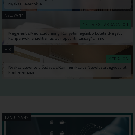
Nyakas Leventével
KIADVÁNY
MÉDIA ÉS TÁRSADALOM
Megjelent a Médiatudományi Könyvtár legújabb kötete „Negatív
kampányok, antielitizmus és népcentrikusság” címmel
HÍR
MÉDIAJOG
Nyakas Levente előadása a Kommunikációs Nevelésért Egyesület
konferenciáján
TANULMÁNY