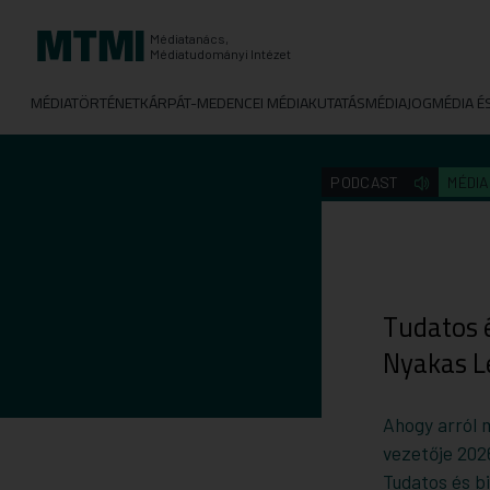
Médiatanács,
Médiatudományi Intézet
MÉDIATÖRTÉNET
KÁRPÁT-MEDENCEI MÉDIAKUTATÁS
MÉDIAJOG
MÉDIA É
PODCAST
MÉDI
Tudatos é
Nyakas L
Ahogy arról 
vezetője 2026
Tudatos és bi