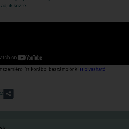
 adjuk közre.
lmszemléről írt korábbi beszámolónk
itt olvasható.
SA
nk