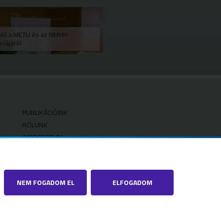
ló a METU és az NMHH
ciájáról
PUBLIKÁCIÓINK
RÓLUNK
IMPRESSZUM
SZERZŐI JOGOK
ADATVÉDELMI BEÁLLÍTÁSOK
NEM FOGADOM EL
ELFOGADOM
tartva
Tárhelyszolgáltató: NMHH