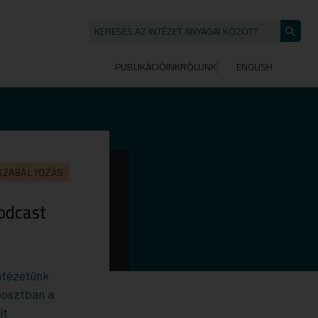
KERESÉS AZ INTÉZET ANYAGAI KÖZÖTT
Keresé
indítása
PUBLIKÁCIÓINK
RÓLUNK
ENGLISH
SZABÁLYOZÁS
podcast
ntézetünk
 posztban a
lt