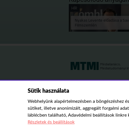
HÍR
Nyakas Levente előadása a Sav
Filmszemlén
Médiatanács,
Médiatudományi I
Sütik használata
Webhelyünk alapértelmezésben a böngészéshez és 
sütiket, illetve anonimizált, aggregált forgalmi ada
láblécben található,
Adavédelmi beállítások
linkre 
Részletek és beállítások
Ugrás