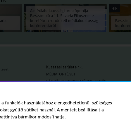
HÍR
HÍR
A médiatudatosság fordulópontja –
Beszámoló a 11. Savaria Filmszemle
aria
keretében rendezett médiatudatosság-
Beszámo
konferenciáról
konferen
Kutatási területeink:
ntézet
MÉDIATÖRTÉNET
KÁRPÁT-MEDENCEI MÉDIAKUTATÁS
MÉDIAJOG
MÉDIA ÉS TÁRSADALOM
a funkciók használatához elengedhetetlenül szükséges
tokat gyűjtő sütiket használ. A mentett beállításait a
kattintva bármikor módosíthatja.
© 2023 NMHH – Minden jog fenn