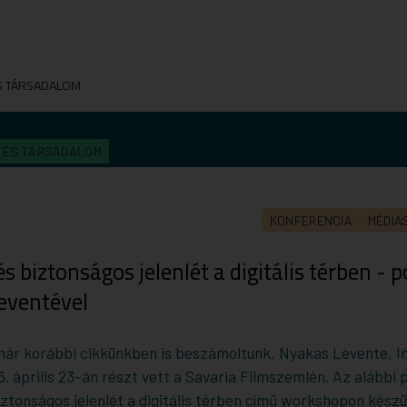
S TÁRSADALOM
A ÉS TÁRSADALOM
KONFERENCIA
MÉDIA
s biztonságos jelenlét a digitális térben - 
eventével
már korábbi cikkünkben is beszámoltunk, Nyakas Levente, I
. április 23-án részt vett a Savaria Filmszemlén. Az alábbi
ztonságos jelenlét a digitális térben című workshopon készü