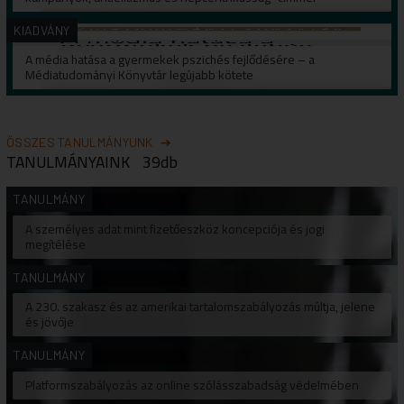
KIADVÁNY
A média hatása a gyermekek pszichés fejlődésére – a
Médiatudományi Könyvtár legújabb kötete
ÖSSZES TANULMÁNYUNK
TANULMÁNYAINK
39db
TANULMÁNY
A személyes adat mint fizetőeszköz koncepciója és jogi
megítélése
TANULMÁNY
A 230. szakasz és az amerikai tartalomszabályozás múltja, jelene
és jövője
TANULMÁNY
Platformszabályozás az online szólásszabadság védelmében