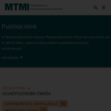
Médiatanács,
Keresés
Menü
Médiatudományi Intézet
kinyitása
kinyit
KERESÉS AZ INTÉZET ANYAGAI KÖZÖTT
Keresés
Publikációink
indítása
A Médiatudományi Intézet Médiatudományi Könyvtár sorozatot ad
ki időről időre, valamint könyvekben publikálja kutatási
eredményeit.
BŐVEBBEN
ÖSSZES CÍMKE
LEGNÉPSZERŰBB CÍMKÉK
KÖNYVBEMUTATÓ, KÖNYVAJÁNLÓ
36
MÉDIASZABÁLYOZÁS
32