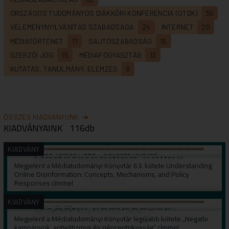
ORSZÁGOS TUDOMÁNYOS DIÁKKÖRI KONFERENCIA (OTDK)
30
VÉLEMÉNYNYILVÁNÍTÁS SZABADSÁGA
24
INTERNET
20
MÉDIATÖRTÉNET
17
SAJTÓSZABADSÁG
15
SZERZŐI JOG
15
MÉDIAFOGYASZTÁS
13
KUTATÁS, TANULMÁNY, ELEMZÉS
9
ÖSSZES KIADVÁNYUNK
KIADVÁNYAINK
116db
KIADVÁNY
Megjelent a Médiatudományi Könyvtár 63. kötete Understanding
Online Disinformation: Concepts, Mechanisms, and Policy
Responses címmel
KIADVÁNY
Megjelent a Médiatudományi Könyvtár legújabb kötete „Negatív
kampányok, antielitizmus és népcentrikusság” címmel