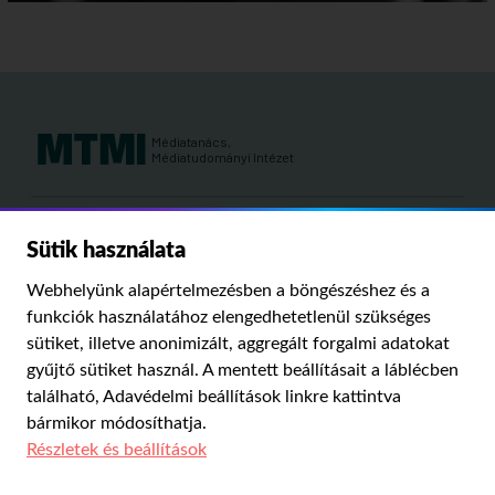
Médiatanács,
Médiatudományi Intézet
Kutatási területeink:
Sütik használata
MÉDIATÖRTÉNET
KÁRPÁT-MEDENCEI MÉDIAKUTATÁS
MÉDIAJOG
Webhelyünk alapértelmezésben a böngészéshez és a
MÉDIA ÉS TÁRSADALOM
funkciók használatához elengedhetetlenül szükséges
sütiket, illetve anonimizált, aggregált forgalmi adatokat
gyűjtő sütiket használ. A mentett beállításait a láblécben
PUBLIKÁCIÓINK
RÓLUNK
IMPRESSZUM
SZERZŐI JOGOK
található,
Adavédelmi beállítások
linkre kattintva
ADATVÉDELMI BEÁLLÍTÁSOK
bármikor módosíthatja.
Részletek és beállítások