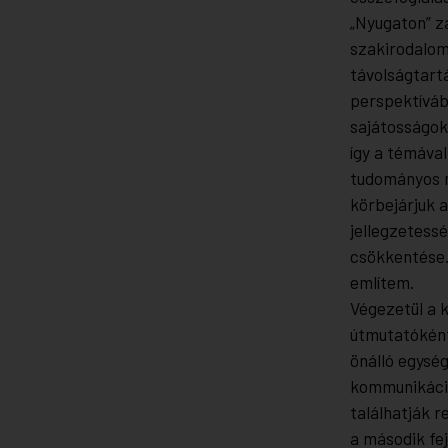
„Nyugaton” z
szakirodalom
távolságtart
perspektíváb
sajátosságok
így a témáva
tudományos m
körbejárjuk 
jellegzetessé
csökkentése.
említem.
Végezetül a 
útmutatóként.
önálló egység
kommunikáció 
találhatják 
a második fe