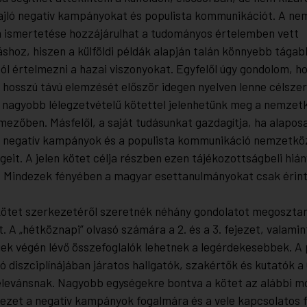
ajló negatív kampányokat és populista kommunikációt. A n
 ismertetése hozzájárulhat a tudományos értelemben vett
áshoz, hiszen a külföldi példák alapján talán könnyebb tágab
ól értelmezni a hazai viszonyokat. Egyfelől úgy gondolom, h
 hosszú távú elemzését először idegen nyelven lenne célszerű
l nagyobb lélegzetvételű kötettel jelenhetünk meg a nemzet
ezőben. Másfelől, a saját tudásunkat gazdagítja, ha alapos
a negatív kampányok és a populista kommunikáció nemzetkö
geit. A jelen kötet célja részben ezen tájékozottságbeli hiá
 Mindezek fényében a magyar esettanulmányokat csak érin
kötet szerkezetéről szeretnék néhány gondolatot megosztan
 A „hétköznapi” olvasó számára a 2. és a 3. fejezet, valami
ek végén lévő összefoglalók lehetnek a legérdekesebbek. A p
diszciplínájában járatos hallgatók, szakértők és kutatók a 
relevánsnak. Nagyobb egységekre bontva a kötet az alábbi mó
jezet a negatív kampányok fogalmára és a vele kapcsolatos