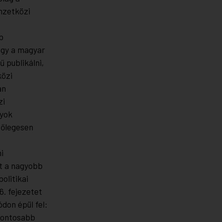
emzetközi
b
ogy a magyar
 publikálni,
közi
an
zi
nyok
tőlegesen
i
nt a nagyobb
olitikai
6. fejezetet
don épül fel:
 fontosabb