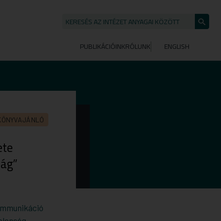
KERESÉS AZ INTÉZET ANYAGAI KÖZÖTT
Keresé
indítása
PUBLIKÁCIÓINK
RÓLUNK
ENGLISH
KÖNYVAJÁNLÓ
ete
ság”
kommunikáció
elenség