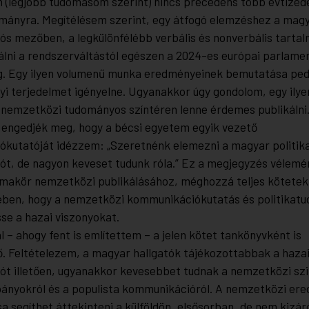
 (legjobb tudomásom szerint) nincs precedens több évtized
ulmányra. Megítélésem szerint, egy átfogó elemzéshez a magya
ós mezőben, a legkülönfélébb verbális és nonverbális ta
gálni a rendszerváltástól egészen a 2024-es európai parlamen
g. Egy ilyen volumenű munka eredményeinek bemutatása ped
yi terjedelmet igényelne. Ugyanakkor úgy gondolom, egy ilyen
 nemzetközi tudományos színtéren lenne érdemes publikálni
 engedjék meg, hogy a bécsi egyetem egyik vezető
kutatóját idézzem: „Szeretnénk elemezni a magyar politika
t, de nagyon keveset tudunk róla.” Ez a megjegyzés vélemé
témakör nemzetközi publikálásához, méghozzá teljes kötete
ben, hogy a nemzetközi kommunikációkutatás és politikatu
e a hazai viszonyokat.
 – ahogy fent is említettem – a jelen kötet tankönyvként is
. Feltételezem, a magyar hallgatók tájékozottabbak a hazai 
t illetően, ugyanakkor kevesebbet tudnak a nemzetközi szi
ányokról és a populista kommunikációról. A nemzetközi er
a segíthet áttekinteni a külföldön, elsősorban, de nem kizár