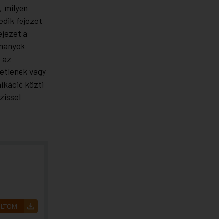
, milyen
dik fejezet
ejezet a
lmányok
 az
tetlenek vagy
ikáció közti
zissel
ÖLTÖM