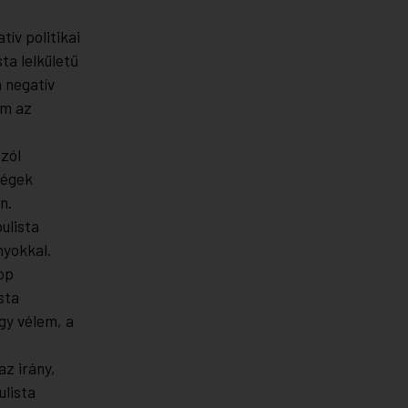
ív politikai
ta lelkületű
 negatív
em az
i
zól
ségek
on.
ulista
nyokkal.
pp
sta
gy vélem, a
z irány,
ulista