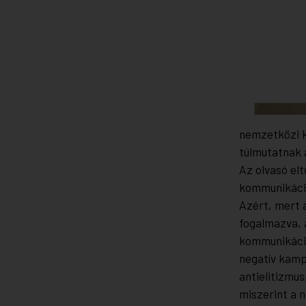
nemzetközi k
túlmutatnak 
Az olvasó elt
kommunikáció
Azért, mert 
fogalmazva, 
kommunikáció
negatív kamp
antielitizmu
miszerint a n