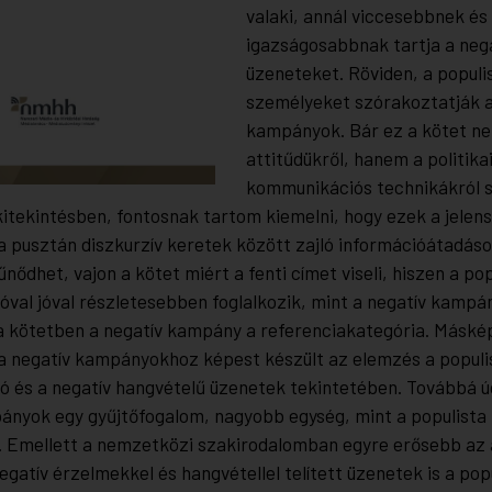
valaki, annál viccesebbnek és
igazságosabbnak tartja a negat
üzeneteket. Röviden, a populis
személyeket szórakoztatják a
kampányok. Bár ez a kötet n
attitűdükről, hanem a politika
kommunikációs technikákról s
itekintésben, fontosnak tartom kiemelni, hogy ezek a jelen
a pusztán diszkurzív keretek között zajló információátadás
űnődhet, vajon a kötet miért a fenti címet viseli, hiszen a pop
val jóval részletesebben foglalkozik, mint a negatív kampá
a kötetben a negatív kampány a referenciakategória. Máské
a negatív kampányokhoz képest készült az elemzés a populi
 és a negatív hangvételű üzenetek tekintetében. Továbbá ú
ányok egy gyűjtőfogalom, nagyobb egység, mint a populista
s. Emellett a nemzetközi szakirodalomban egyre erősebb az a
egatív érzelmekkel és hangvétellel telített üzenetek is a pop