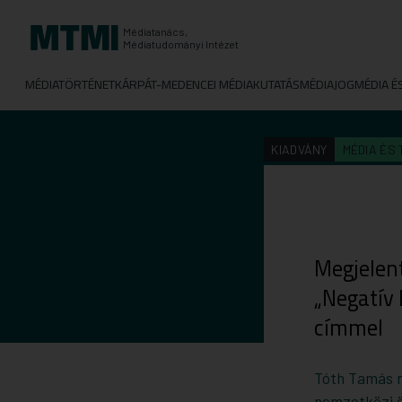
Médiatanács,
Médiatudományi Intézet
MÉDIATÖRTÉNET
KÁRPÁT-MEDENCEI MÉDIAKUTATÁS
MÉDIAJOG
MÉDIA É
KIADVÁNY
MÉDIA ÉS
Megjelen
„Negatív
címmel
Tóth Tamás m
nemzetközi ö