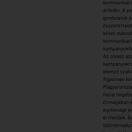
kommunikáció
átfedés. A po
gondolatok p
összetettebb 
kötet másodi
kommunikáció
kampányokho
Az olvasó az
kampányokról
elemző szak
figyelmen kí
Magyarország
hazai negatí
önmagában le
egybevágó je
érthetőek. B
időintervall