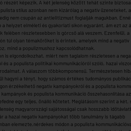
 részét képezik. A két jelenség között tehát szinte biztosa
pulista stílus azonban nem kizárólag a negatív üzeneteket, a
edig nem csupán az antielitizmust foglalják magukban. Ennél
a helyzet elméleti és gyakorlati síkon egyaránt, ám ezt az á
k felében részletesebben is górcső alá veszem. Ezenfelül, a 
n túl olyan témaköröket is érintek, amelyek mind a negatív
z, mind a populizmushoz kapcsolódhatnak.
on is elgondolkozhat, miért nem taglalom részletesen a nega
 és a populista politikai kommunikációról szóló, hazai visz
irodalmat. A válaszom többkomponensű. Természetesen hib
vül hagyni a tényt, hogy számos értékes tudományos publikáci
on érzékelhető negatív kampányokról és a populista kommu
v kampányok és populista kommunikáció összehasonlítása a
fedne egy teljes, önálló kötetet. Meglátásom szerint a két,
lenség magyarországi sajátosságai csak hosszabb időtávlat
ár a hazai negatív kampányokat több tanulmány is tágabb
umban elemezte,nérdekes módon a populista kommunikációva