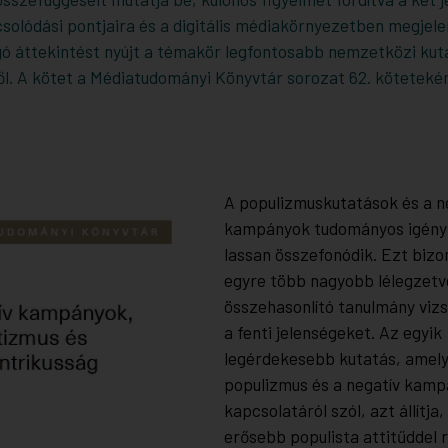
csolódási pontjaira és a digitális médiakörnyezetben megjele
gó áttekintést nyújt a témakör legfontosabb nemzetközi kut
l. A kötet a Médiatudományi Könyvtár sorozat 62. kötetekén
A populizmuskutatások és a n
kampányok tudományos igény
lassan összefonódik. Ezt bizon
egyre több nagyobb lélegzetv
összehasonlító tanulmány vizs
a fenti jelenségeket. Az egyik
legérdekesebb kutatás, amely
populizmus és a negatív kam
kapcsolatáról szól, azt állítja
erősebb populista attitűddel 