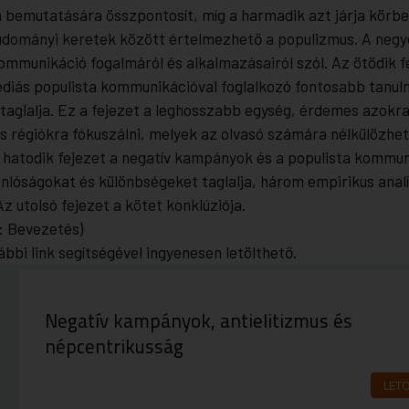
 bemutatására összpontosít, míg a harmadik azt járja körbe
dományi keretek között értelmezhető a populizmus. A negye
ommunikáció fogalmáról és alkalmazásairól szól. Az ötödik f
diás populista kommunikációval foglalkozó fontosabb tanu
taglalja. Ez a fejezet a leghosszabb egység, érdemes azokra
s régiókra fókuszálni, melyek az olvasó számára nélkülözhe
 hatodik fejezet a negatív kampányok és a populista kommun
nlóságokat és különbségeket taglalja, három empirikus analí
Az utolsó fejezet a kötet konklúziója.
: Bevezetés)
ábbi link segítségével ingyenesen letölthető.
Negatív kampányok, antielitizmus és
népcentrikusság
LET