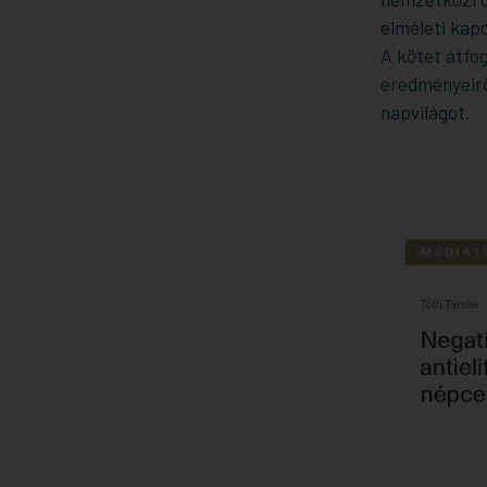
elméleti kap
A kötet átfo
eredményeirő
napvilágot.