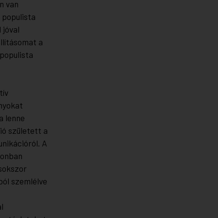
n van
 populista
 jóval
llításomat a
populista
tív
onyokat
a lenne
ó született a
nikációról. A
zonban
 sokszor
ból szemlélve
l