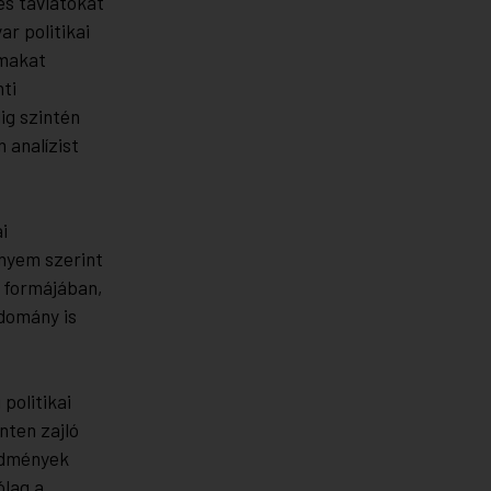
es távlatokat
r politikai
rtalmakat
ti
ig szintén
 analízist
.
i
nyem szerint
k formájában,
domány is
politikai
nten zajló
edmények
ólag a