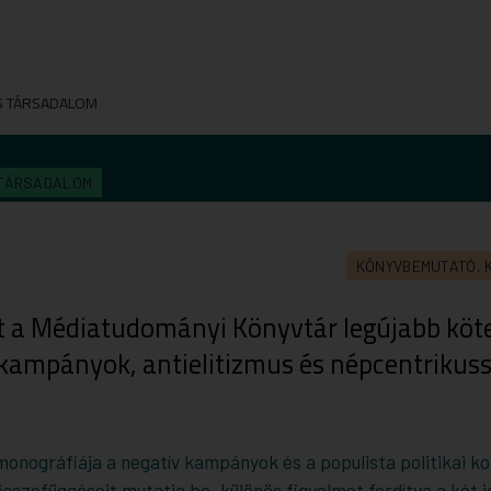
S TÁRSADALOM
 TÁRSADALOM
KÖNYVBEMUTATÓ, 
t a Médiatudományi Könyvtár legújabb köt
 kampányok, antielitizmus és népcentrikus
onográfiája a negatív kampányok és a populista politikai 
sszefüggéseit mutatja be, különös figyelmet fordítva a két j