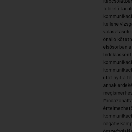
kapcsolatban
felölelő tan
kommunikáci
kellene vizs
választásoki
önálló kötetn
elsősorban a
Indoklásként
kommunikáció
kommunikáció
utat nyit a 
annak érdeké
megismerhess
Mindazonáltal
értelmezhető
kommunikáció
negatív kamp
összefoglalás