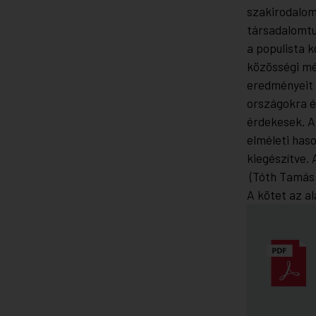
szakirodalom
társadalomtu
a populista k
közösségi mé
eredményeit 
országokra é
érdekesek. A
elméleti haso
kiegészítve. 
(Tóth Tamás
A kötet az al