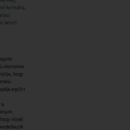
nő formáira.
atási
t látott
egatív
ű elemzése
yítja, hogy
ételű,
gálja együtt
 a
pányok
, hogy minél
rendelkezik