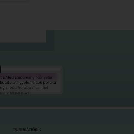
t a Médiatudományi Könyvtár
kötete „A figyelemalapú politika
égi média korában” címmel
PUBLIKÁCIÓINK