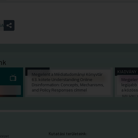
SA
nk
KIADVÁNY
KIADVÁNY
Megjelent a Médiatudományi Könyvtár
63. kötete Understanding Online
Megjelen
Disinformation: Concepts, Mechanisms,
legújabb 
and Policy Responses címmel
a közöss
Kutatási területeink:
ntézet