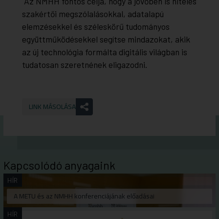
Az NMHH fontos célja, hogy a jövőben is hiteles
szakértői megszólalásokkal, adatalapú
elemzésekkel és széleskörű tudományos
együttműködésekkel segítse mindazokat, akik
az új technológia formálta digitális világban is
tudatosan szeretnének eligazodni.
LINK MÁSOLÁSA
Kapcsolódó anyagaink
HÍR
A METU és az NMHH konferenciájának előadásai
HÍR