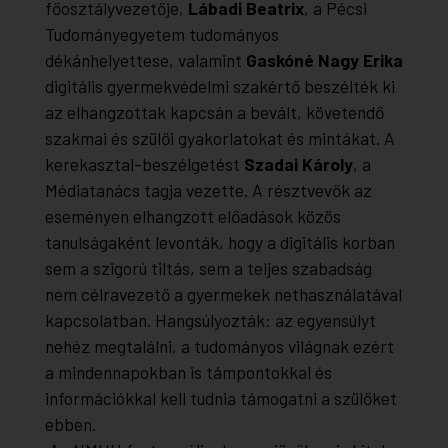
főosztályvezetője,
Lábadi Beatrix
, a Pécsi
Tudományegyetem tudományos
dékánhelyettese, valamint
Gaskóné Nagy Erika
digitális gyermekvédelmi szakértő beszélték ki
az elhangzottak kapcsán a bevált, követendő
szakmai és szülői gyakorlatokat és mintákat. A
kerekasztal-beszélgetést
Szadai Károly
, a
Médiatanács tagja vezette. A résztvevők az
eseményen elhangzott előadások közös
tanulságaként levonták, hogy a digitális korban
sem a szigorú tiltás, sem a teljes szabadság
nem célravezető a gyermekek nethasználatával
kapcsolatban. Hangsúlyozták: az egyensúlyt
nehéz megtalálni, a tudományos világnak ezért
a mindennapokban is támpontokkal és
információkkal kell tudnia támogatni a szülőket
ebben.