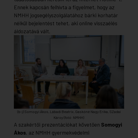
Ennek kapcsán felhívta a figyelmet, hogy az
NMHH jogsegélyszolgálatához bárki korhatár
nélkül bejelentést tehet, aki online visszaélés
áldozatává vált.
(b-j) Somogyi Ákos, Lábadi Beatrix, Gaskóné Nagy Erika, SZadai
Károy (fotó: NMHH)
A szakértői prezentációkat követően
Somogyi
Ákos
, az NMHH gyermekvédelmi