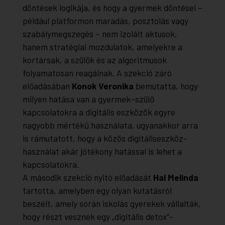
döntések logikája, és hogy a gyermek döntései –
például platformon maradás, posztolás vagy
szabálymegszegés – nem izolált aktusok,
hanem stratégiai mozdulatok, amelyekre a
kortársak, a szülők és az algoritmusok
folyamatosan reagálnak. A szekció záró
előadásában
Konok Veronika
bemutatta, hogy
milyen hatása van a gyermek–szülő
kapcsolatokra a digitális eszközök egyre
nagyobb mértékű használata, ugyanakkor arra
is rámutatott, hogy a közös digitáliseszköz-
használat akár jótékony hatással is lehet a
kapcsolatokra.
A második szekció nyitó előadását
Hal Melinda
tartotta, amelyben egy olyan kutatásról
beszélt, amely során iskolás gyerekek vállalták,
hogy részt vesznek egy „digitális detox”-