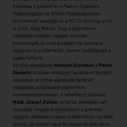
Katolikus Egyetem és a Pannon Egyetem.
Megnyitójában az NMHH Médiatudományi
Intézetének vezetője és a METU oktatója arról
is szólt, hogy fontos, hogy a gyermekek
médiahasználatát vizsgáló kutatási
eredmények ne csak a szakértők számára
legyenek hozzáférhetők, hanem beépüljenek a
gyakorlatba is.
Az első előadásban
Németh Erzsébet
a
Pintér
Dániel
lel közösen elvégzett kutatásról beszélt,
amelyben az online agresszió hatásait
vizsgálták a közösségi platformok
kommentszekcióiban. A következő előadást
Málik József Zoltán
tartotta, amelyben azt
vizsgálta, hogyan értelmezhető a gyermek
digitális médiahasználata játékelméleti keretek
között, és miként tárul fel benne az interaktív