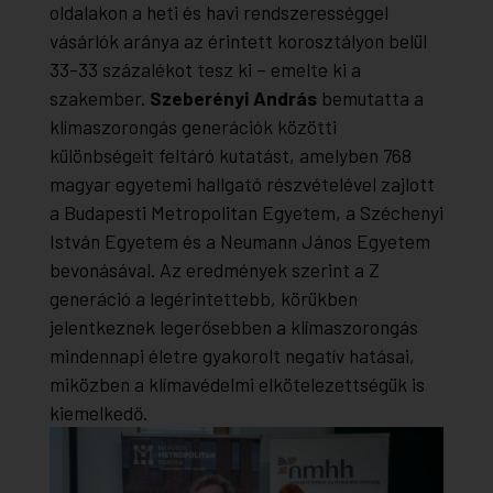
oldalakon a heti és havi rendszerességgel
vásárlók aránya az érintett korosztályon belül
33-33 százalékot tesz ki – emelte ki a
szakember.
Szeberényi András
bemutatta a
klímaszorongás generációk közötti
különbségeit feltáró kutatást, amelyben 768
magyar egyetemi hallgató részvételével zajlott
a Budapesti Metropolitan Egyetem, a Széchenyi
István Egyetem és a Neumann János Egyetem
bevonásával. Az eredmények szerint a Z
generáció a legérintettebb, körükben
jelentkeznek legerősebben a klímaszorongás
mindennapi életre gyakorolt negatív hatásai,
miközben a klímavédelmi elkötelezettségük is
kiemelkedő.