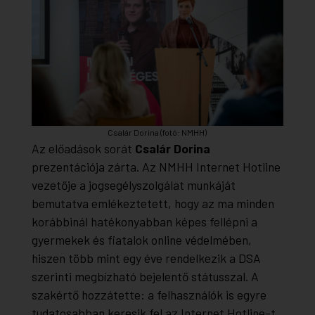
Csalár Dorina (fotó: NMHH)
Az előadások sorát
Csalár Dorina
prezentációja zárta. Az NMHH Internet Hotline
vezetője a jogsegélyszolgálat munkáját
bemutatva emlékeztetett, hogy az ma minden
korábbinál hatékonyabban képes fellépni a
gyermekek és fiatalok online védelmében,
hiszen több mint egy éve rendelkezik a DSA
szerinti megbízható bejelentő státusszal. A
szakértő hozzátette: a felhasználók is egyre
tudatosabban keresik fel az Internet Hotline-t.