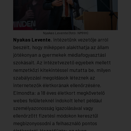
Nyakas Levente (fotó: NMHH)
Nyakas Levente
, intézetünk vezetője arról
beszélt, hogy miképpen alakíthatja az állam
jótékonyan a gyermekek médiafogyasztási
szokásait. Az intézetvezető egyebek mellett
nemzetközi kitekintéssel mutatta be, milyen
szabályozási megoldások léteznek az
internetezők életkorának ellenőrzésére.
Elmondta: a 18 éves életkort megkövetelő
webes felületeknél indokolt lehet például
személyazonosság igazolásával vagy
ellenőrzött fizetési módokon keresztül
megbizonyosodni a felhasználó pontos
életkoráról. Hozzáfűzte: az olyan