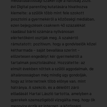
médiatudatossági szakértője a hatóság 2025.
évi Digital parenting kutatására hivatkozva
kiemelte: a szülők több mint fele szokott
posztolni a gyermekéről a közösségi médiában,
ezen bejegyzések csaknem 40 százalékát
ráadásul bárki számára nyilvánosan
elérhetőként osztják meg. A szakértő
rámutatott: pozitívum, hogy a gondviselők közel
kétharmada – saját bevallása szerint –
előzetesen engedélyt kér gyermekétől a
tartalmak posztolásához. Hozzátette: az
elmúlt években nőttek a szülői aggodalmak, de
általánosságban még mindig úgy gondolják,
hogy az internetnek több előnye van, mint
hátránya. A szekció, és a délelőtt záró
előadását Hartai László tartotta, amelyben a
gyerekek szemszögéből vizsgálta meg, hogy ők
mennyire érzik az internet, a közösségi