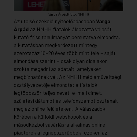
Varga Árpád (fotó: NMHH)
Az utolsó szekció nyitóelőadásában
Varga
Árpád
az NMHH fiatalok áldozattá válását
kutató friss tanulmányát bemutatva elmondta:
a kutatásban megkérdezett mintegy
ezerötszáz 16–20 éves több mint fele – saját
elmondása szerint – csak olyan oldalakon
szokta megadni az adatait, amelyeket
megbízhatónak vél. Az NMHH médiaműveltségi
osztályvezetője elmondta: a fiatalok
legtöbbször teljes nevet, e-mail címet,
születési dátumot és telefonszámot osztanak
meg az online felületeken. A válaszadók
körében a külföldi webshopok és a
másodkézből vásárlásra alkalmas online
piacterek a legnépszerűbbek: ezeken az