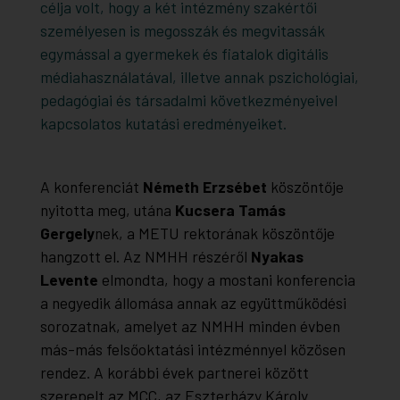
célja volt, hogy a két intézmény szakértői
személyesen is megosszák és megvitassák
egymással a gyermekek és fiatalok digitális
médiahasználatával, illetve annak pszichológiai,
pedagógiai és társadalmi következményeivel
kapcsolatos kutatási eredményeiket.
A konferenciát
Németh Erzsébet
köszöntője
nyitotta meg, utána
Kucsera Tamás
Gergely
nek, a METU rektorának köszöntője
hangzott el. Az NMHH részéről
Nyakas
Levente
elmondta, hogy a mostani konferencia
a negyedik állomása annak az együttműködési
sorozatnak, amelyet az NMHH minden évben
más-más felsőoktatási intézménnyel közösen
rendez. A korábbi évek partnerei között
szerepelt az MCC, az Eszterházy Károly