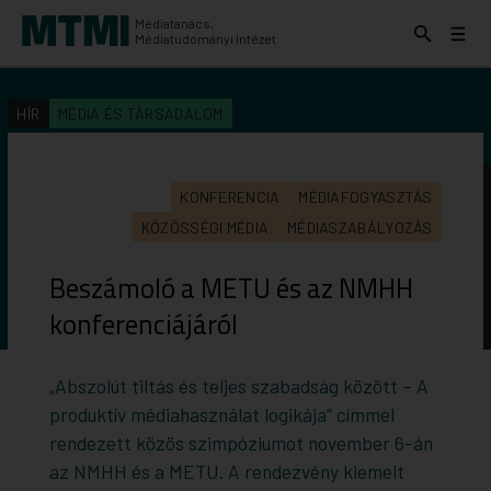
Médiatanács,
Keresés
Menü
Médiatudományi Intézet
kinyitása
kinyit
KERESÉS AZ INTÉZET ANYAGAI KÖZÖTT
Keresés
HÍR
MÉDIA ÉS TÁRSADALOM
indítása
KONFERENCIA
MÉDIAFOGYASZTÁS
KÖZÖSSÉGI MÉDIA
MÉDIASZABÁLYOZÁS
Beszámoló a METU és az NMHH
konferenciájáról
„Abszolút tiltás és teljes szabadság között – A
produktív médiahasználat logikája” címmel
rendezett közös szimpóziumot november 6-án
az NMHH és a METU. A rendezvény kiemelt