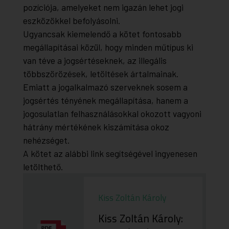
pozíciója, amelyeket nem igazán lehet jogi
eszközökkel befolyásolni.
Ugyancsak kiemelendő a kötet fontosabb
megállapításai közül, hogy minden műtípus ki
van téve a jogsértéseknek, az illegális
többszörözések, letöltések ártalmainak.
Emiatt a jogalkalmazó szerveknek sosem a
jogsértés tényének megállapítása, hanem a
jogosulatlan felhasználásokkal okozott vagyoni
hátrány mértékének kiszámítása okoz
nehézséget.
A kötet az alábbi link segítségével ingyenesen
letölthető.
Kiss Zoltán Károly
Kiss Zoltán Károly: