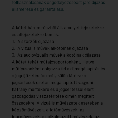
felhasználásának engedélyezéséért járó díjazás
elismerése és garantálása.
A kötet három részből áll, amelyet fejezetekre
és alfejezetekre bomlik.
A szerzők díjazása
A vizuális művek alkotóinak díjazása
Az audiovizuális művek alkotóinak díjazása
A kötet tehát műfajcsoportonként, illetve
műtípusonként dolgozza fel a díjmegállapítás és
a jogdíjfizetés formáit, külön kitérve a
jogsértések esetén megállapított vagyoni
hátrány mértékére és a jogsértéssel elért
gazdagodás visszatérítése címén megítélt
összegekre. A vizuális művészetek esetében a
képzőművészek, a fotóművészek, az
iparművészek, az alkalmazott művészek, az