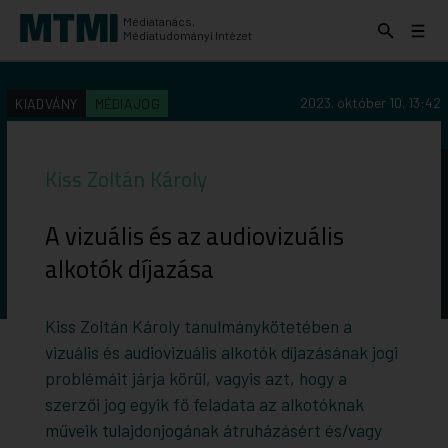
Médiatanács,
Keresés
Menü
Médiatudományi Intézet
kinyitása
kinyit
KERESÉS AZ INTÉZET ANYAGAI KÖZÖTT
Keresés
2023. október 10. 13:42
KIADVÁNY
MÉDIAJOG
indítása
Kiss Zoltán Károly
A vizuális és az audiovizuális
alkotók díjazása
Kiss Zoltán Károly tanulmánykötetében a
vizuális és audiovizuális alkotók díjazásának jogi
problémáit járja körül, vagyis azt, hogy a
szerzői jog egyik fő feladata az alkotóknak
műveik tulajdonjogának átruházásért és/vagy