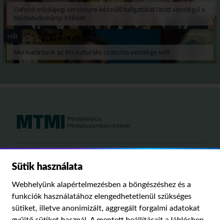
Oxfordi médiajogi versenyre készülő hallgatókat látott vendégül a
Médiatudományi Intézet
HÍR
Munkatársunk az M5 kulturális csatorna vendége volt
Médiatanács,
Médiatudományi Intézet
Kutatási területeink:
Sütik használata
MÉDIATÖRTÉNET
KÁRPÁT-MEDENCEI MÉDIAKUTATÁS
MÉDIAJOG
Webhelyünk alapértelmezésben a böngészéshez és a
MÉDIA ÉS TÁRSADALOM
funkciók használatához elengedhetetlenül szükséges
sütiket, illetve anonimizált, aggregált forgalmi adatokat