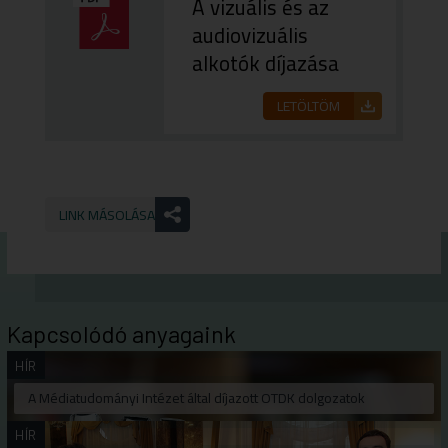
A vizuális és az
audiovizuális
alkotók díjazása
LETÖLTÖM
LINK MÁSOLÁSA
Kapcsolódó anyagaink
HÍR
A Médiatudományi Intézet által díjazott OTDK dolgozatok
HÍR