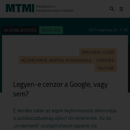
Médiatanács,
Keresés
Menü
Médiatudományi Intézet
kinyitása
kinyit
KERESÉS AZ INTÉZET ANYAGAI KÖZÖTT
Keresés
2017. március 24. 11:35
BLOGBEJEGYZÉS
MÉDIAJOG
indítása
ÖNSZABÁLYOZÁS
VÉLEMÉNYNYILVÁNÍTÁS SZABADSÁGA
CENZÚRA
YOUTUBE
Legyen-e cenzor a Google, vagy
sem?
E kérdés talán az egyik legfontosabb dilemmája
a szólásszabadság újkori történetének. Az ún.
„on demand” szolgáltatások ugyanis oly