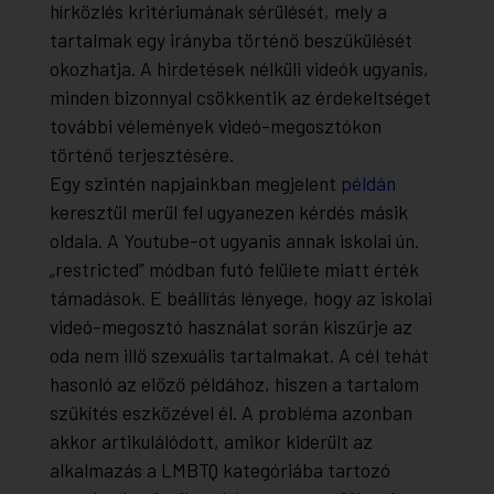
hírközlés kritériumának sérülését, mely a
tartalmak egy irányba történő beszűkülését
okozhatja. A hirdetések nélküli videók ugyanis,
minden bizonnyal csökkentik az érdekeltséget
további vélemények videó-megosztókon
történő terjesztésére.
Egy szintén napjainkban megjelent
példán
keresztül merül fel ugyanezen kérdés másik
oldala. A Youtube-ot ugyanis annak iskolai ún.
„restricted” módban futó felülete miatt érték
támadások. E beállítás lényege, hogy az iskolai
videó-megosztó használat során kiszűrje az
oda nem illő szexuális tartalmakat. A cél tehát
hasonló az előző példához, hiszen a tartalom
szűkítés eszközével él. A probléma azonban
akkor artikulálódott, amikor kiderült az
alkalmazás a LMBTQ kategóriába tartozó