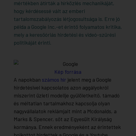
mértékben átírták a hírközlés mechanikáját,
hogy kérdésessé vált az emberi
tartalomszabályozás létjogosultsága is. Erre jó
példa a Google Inc.-et érintő folyamatos kritika,
mely a keresőóriás hirdetési és videó-szűrési
politikáját érinti.
Kép forrása
A napokban
számos hír
jelent meg a Google
hirdetésivel kapcsolatos azon aggályokról
miszerint üzleti modellje gyűlöletkeltő, támadó
és méltatlan tartalmakhoz kapcsolja olyan
nagyvállalatok reklámjait mint a Mcdonalds, a
Marks & Spencer, sőt az Egyesült Királyság
kormánya. Ennek eredményeként az érintettek
bojkottot hirdettek a Google és a Youtube