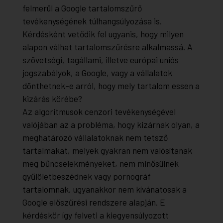
felmerül a Google tartalomszűrő
tevékenységének túlhangsúlyozása is.
Kérdésként vetődik fel ugyanis, hogy milyen
alapon válhat tartalomszűrésre alkalmassá. A
szövetségi, tagállami, illetve európai uniós
jogszabályok, a Google, vagy a vállalatok
dönthetnek-e arról, hogy mely tartalom essen a
kizárás körébe?
Az algoritmusok cenzori tevékenységével
valójában az a probléma, hogy kizárnak olyan, a
meghatározó vállalatoknak nem tetsző
tartalmakat, melyek gyakran nem valósítanak
meg bűncselekményeket, nem minősülnek
gyűlöletbeszédnek vagy pornográf
tartalomnak, ugyanakkor nem kívánatosak a
Google előszűrési rendszere alapján. E
kérdéskör így felveti a kiegyensúlyozott