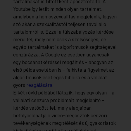
tartalmakat is tiltottként aposztrofálta. A
Youtube így letilt minden olyan tartalmat,
amelyben a homoszexualitás megjelenik, legyen
szó akár a szexualitástól teljesen távol álló
tartalomról is. Ezzel a túlszabályozás kérdése
merül fel, mely nem csak a szélsőséges, de
egyéb tartalmakat is algoritmusok segítségével
cenzúrázza. A Google ez esetben ugyancsak
egy bocsánatkéréssel reagált és - ahogyan az
első példa esetében is - felhívta a figyelmet az
algoritmusok esetleges hibáira és a vállalat
gyors
reagálására
.
E két rövid példából látszik, hogy egy olyan – a
vállalati cenzúra problémáit megjelenítő –
kérdés vetődött fel, mely alapjaiban
befolyásolhatja a videó-megosztók cenzori
tevékenységének megítélését és új gyakorlatok
kialakítására szoríthatja a vállalatokat.