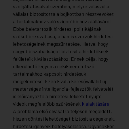
szolgáltatásaival szemben, melyre válaszul a
vállalat biztosította a bojkottban résztvevőket
a tartalmakhoz való szigorúbb hozzáállásáról.
Ebbe beletartozik hirdetési politikájának
szűkebbre szabása, a hamis szerzők hirdetési
lehetőségeinek megszüntetése, illetve, hogy
nagyobb szabadságot biztosít a hirdetőknek
felületeik kiválasztásához. Ennek célja, hogy
elkerülhető legyen a nekik nem tetsző
tartalmakhoz kapcsolt hirdetésük
megjelenítése. Ezen kívül a keresővállalat új
mesterséges intelligencia-fejlesztők felvételét
is előirányozta a hirdetési felületet nyújtó
videók megfelelőbb szűrésének
kialakítására
.
A probléma első olvasatra teljesen megoldott,
hiszen döntési lehetőséget biztosít a cégeknek,
hirdetési igényeik befolyásolására. Ugyanakkor