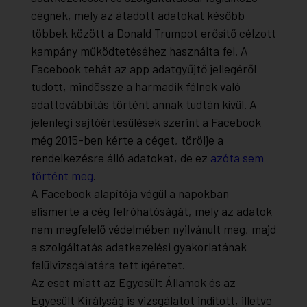
cégnek, mely az átadott adatokat később
többek között a Donald Trumpot erősítő célzott
kampány működtetéséhez használta fel. A
Facebook tehát az app adatgyűjtő jellegéről
tudott, mindössze a harmadik félnek való
adattovábbítás történt annak tudtán kívül. A
jelenlegi sajtóértesülések szerint a Facebook
még 2015-ben kérte a céget, törölje a
rendelkezésre álló adatokat, de ez
azóta sem
történt meg
.
A Facebook alapítója végül a napokban
elismerte a cég felróhatóságát, mely az adatok
nem megfelelő védelmében nyilvánult meg, majd
a szolgáltatás adatkezelési gyakorlatának
felülvizsgálatára tett ígéretet.
Az eset miatt az Egyesült Államok és az
Egyesült Királyság is vizsgálatot indított, illetve