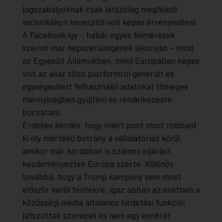
jogszabályoknak csak látszólag megfelelő
technikákon keresztül volt képes érvényesíteni.
A Facebook így – habár egyes felmérések
szerint már népszerűségének alkonyán – mind
az Egyesült Államokban, mind Európában képes
volt az akár több platformról generált és
egységesített felhasználói adatokat tömeges
mennyiségben gyűjteni és rendelkezésre
bocsátani.
Érdekes kérdés, hogy miért pont most robbant
ki oly mértékű botrány a vállalatóriás körül,
amikor már korábban is számos eljárást
kezdeményeztek Európa szerte. Különös
továbbá, hogy a Trump kampány sem most
először kerül terítékre, igaz abban az esetben a
közösségi média általános hirdetési funkciói
játszottak szerepet és nem egy konkrét