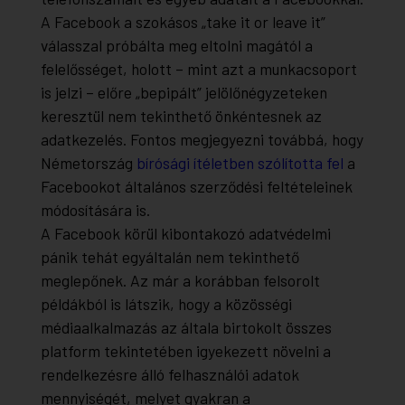
A Facebook a szokásos „take it or leave it”
válasszal próbálta meg eltolni magától a
felelősséget, holott – mint azt a munkacsoport
is jelzi – előre „bepipált” jelölőnégyzeteken
keresztül nem tekinthető önkéntesnek az
adatkezelés. Fontos megjegyezni továbbá, hogy
Németország
bírósági ítéletben szólította fel
a
Facebookot általános szerződési feltételeinek
módosítására is.
A Facebook körül kibontakozó adatvédelmi
pánik tehát egyáltalán nem tekinthető
meglepőnek. Az már a korábban felsorolt
példákból is látszik, hogy a közösségi
médiaalkalmazás az általa birtokolt összes
platform tekintetében igyekezett növelni a
rendelkezésre álló felhasználói adatok
mennyiségét, melyet gyakran a