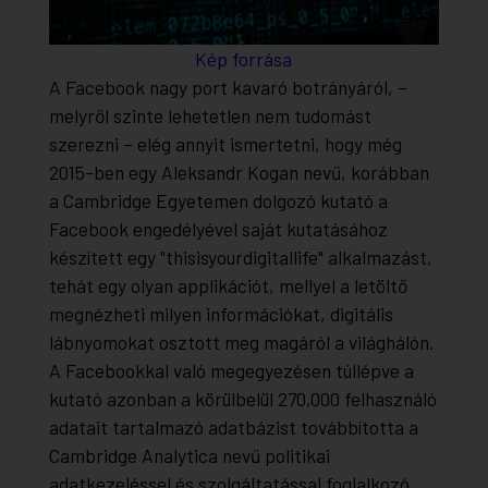
Kép forrása
A Facebook nagy port kavaró botrányáról, –
melyről szinte lehetetlen nem tudomást
szerezni – elég annyit ismertetni, hogy még
2015-ben egy Aleksandr Kogan nevű, korábban
a Cambridge Egyetemen dolgozó kutató a
Facebook engedélyével saját kutatásához
készített egy "thisisyourdigitallife" alkalmazást,
tehát egy olyan applikációt, mellyel a letöltő
megnézheti milyen információkat, digitális
lábnyomokat osztott meg magáról a világhálón.
A Facebookkal való megegyezésen túllépve a
kutató azonban a körülbelül 270,000 felhasználó
adatait tartalmazó adatbázist továbbította a
Cambridge Analytica nevű politikai
adatkezeléssel és szolgáltatással foglalkozó