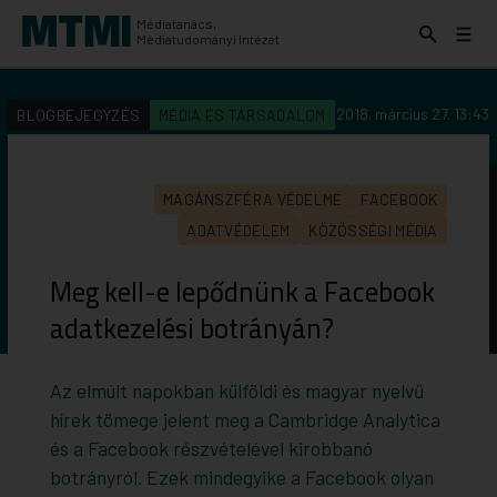
Médiatanács,
Keresés
Menü
Médiatudományi Intézet
kinyitása
kinyit
KERESÉS AZ INTÉZET ANYAGAI KÖZÖTT
Keresés
2018. március 27. 13:43
BLOGBEJEGYZÉS
MÉDIA ÉS TÁRSADALOM
indítása
MAGÁNSZFÉRA VÉDELME
FACEBOOK
ADATVÉDELEM
KÖZÖSSÉGI MÉDIA
Meg kell-e lepődnünk a Facebook
adatkezelési botrányán?
Az elmúlt napokban külföldi és magyar nyelvű
hírek tömege jelent meg a Cambridge Analytica
és a Facebook részvételével kirobbanó
botrányról. Ezek mindegyike a Facebook olyan