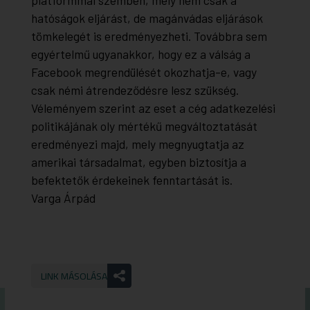
platformmal szemben, mely nem csak a
hatóságok eljárást, de magánvádas eljárások
tömkelegét is eredményezheti. Továbbra sem
egyértelmű ugyanakkor, hogy ez a válság a
Facebook megrendülését okozhatja-e, vagy
csak némi átrendeződésre lesz szükség.
Véleményem szerint az eset a cég adatkezelési
politikájának oly mértékű megváltoztatását
eredményezi majd, mely megnyugtatja az
amerikai társadalmat, egyben biztosítja a
befektetők érdekeinek fenntartását is.
Varga Árpád
LINK MÁSOLÁSA