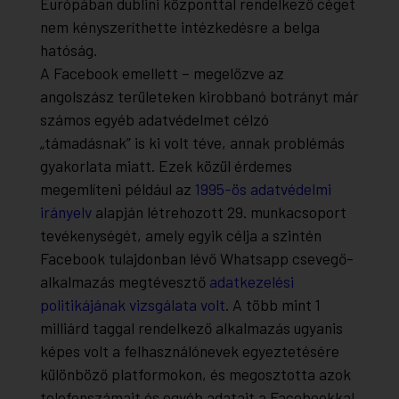
Európában dublini központtal rendelkező céget
nem kényszeríthette intézkedésre a belga
hatóság.
A Facebook emellett – megelőzve az
angolszász területeken kirobbanó botrányt már
számos egyéb adatvédelmet célzó
„támadásnak” is ki volt téve, annak problémás
gyakorlata miatt. Ezek közül érdemes
megemlíteni például az
1995-ös adatvédelmi
irányelv
alapján létrehozott 29. munkacsoport
tevékenységét, amely egyik célja a szintén
Facebook tulajdonban lévő Whatsapp csevegő-
alkalmazás megtévesztő
adatkezelési
politikájának vizsgálata volt
. A több mint 1
milliárd taggal rendelkező alkalmazás ugyanis
képes volt a felhasználónevek egyeztetésére
különböző platformokon, és megosztotta azok
telefonszámait és egyéb adatait a Facebookkal.