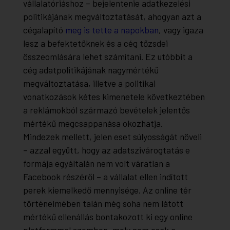
vállalatóriáshoz – bejelentenie adatkezelési
politikájának megváltoztatását, ahogyan azt a
cégalapító
meg is tette a napokban
, vagy igaza
lesz a befektetőknek és a cég tőzsdei
összeomlására lehet számítani. Ez utóbbit a
cég adatpolitikájának nagymértékű
megváltoztatása, illetve a politikai
vonatkozások kétes kimenetele következtében
a reklámokból származó bevételek jelentős
mértékű megcsappanása okozhatja.
Mindezek mellett, jelen eset súlyosságát növeli
– azzal együtt, hogy az adatszivárogtatás e
formája egyáltalán nem volt váratlan a
Facebook részéről – a vállalat ellen indított
perek kiemelkedő mennyisége. Az online tér
történelmében talán még soha nem látott
mértékű ellenállás bontakozott ki egy online