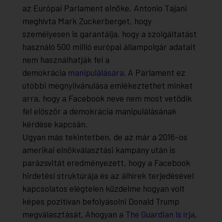
az Európai Parlament elnöke, Antonio Tajani
meghívta Mark Zuckerberget, hogy
személyesen is garantálja, hogy a szolgáltatást
használó 500 millió európai állampolgár adatait
nem használhatják fel a
demokrácia
manipulálására
. A Parlament ez
utóbbi megnyilvánulása emlékeztethet minket
arra, hogy a Facebook neve nem most vetődik
fel először a demokrácia manipulálásának
kérdése kapcsán.
Ugyan más tekintetben, de az már a 2016-os
amerikai elnökválasztási kampány után is
parázsvitát eredményezett, hogy a Facebook
hirdetési struktúrája és az álhírek terjedésével
kapcsolatos elégtelen küzdelme hogyan volt
képes pozitívan befolyásolni Donald Trump
megválasztását. Ahogyan a
The Guardian is írja
,