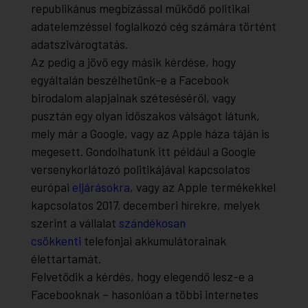
republikánus megbízással működő politikai
adatelemzéssel foglalkozó cég számára történt
adatszivárogtatás.
Az pedig a jövő egy másik kérdése, hogy
egyáltalán beszélhetünk-e a Facebook
birodalom alapjainak széteséséről, vagy
pusztán egy olyan időszakos válságot látunk,
mely már a Google, vagy az Apple háza táján is
megesett. Gondolhatunk itt például a Google
versenykorlátozó politikájával kapcsolatos
európai
eljárásokra
, vagy az Apple termékekkel
kapcsolatos 2017. decemberi hírekre, melyek
szerint a vállalat
szándékosan
csökkenti
telefonjai akkumulátorainak
élettartamát.
Felvetődik a kérdés, hogy elegendő lesz-e a
Facebooknak – hasonlóan a többi internetes