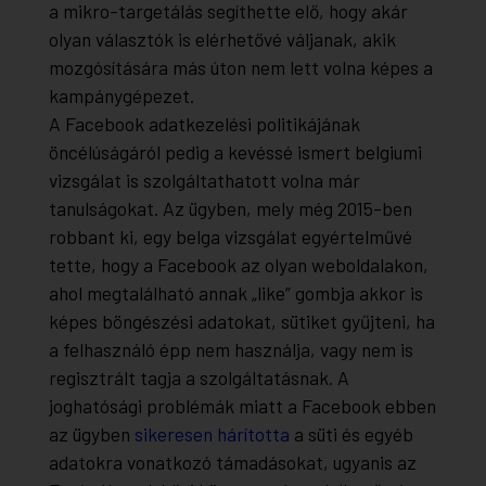
a mikro-targetálás segíthette elő, hogy akár
olyan választók is elérhetővé váljanak, akik
mozgósítására más úton nem lett volna képes a
kampánygépezet.
A Facebook adatkezelési politikájának
öncélúságáról pedig a kevéssé ismert belgiumi
vizsgálat is szolgáltathatott volna már
tanulságokat. Az ügyben, mely még 2015-ben
robbant ki, egy belga vizsgálat egyértelművé
tette, hogy a Facebook az olyan weboldalakon,
ahol megtalálható annak „like” gombja akkor is
képes böngészési adatokat, sütiket gyűjteni, ha
a felhasználó épp nem használja, vagy nem is
regisztrált tagja a szolgáltatásnak. A
joghatósági problémák miatt a Facebook ebben
az ügyben
sikeresen hárította
a süti és egyéb
adatokra vonatkozó támadásokat, ugyanis az