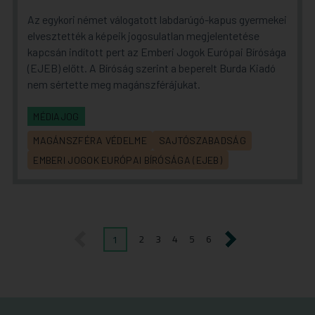
Az egykori német válogatott labdarúgó-kapus gyermekei
elvesztették a képeik jogosulatlan megjelentetése
kapcsán indított pert az Emberi Jogok Európai Bírósága
(EJEB) előtt. A Bíróság szerint a beperelt Burda Kiadó
nem sértette meg magánszférájukat.
MÉDIAJOG
MAGÁNSZFÉRA VÉDELME
SAJTÓSZABADSÁG
EMBERI JOGOK EURÓPAI BÍRÓSÁGA (EJEB)
1
2
3
4
5
6
előző
következő