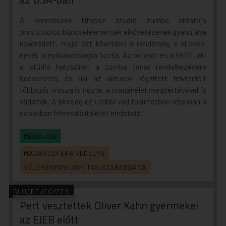
A kennebunki fitnesz stúdió zumba oktatója
prostitúciós bűncselekmények elkövetésének gyanújába
keveredett, majd ezt követően a rendőrség a kliensei
nevét is nyilvánosságra hozta. Az oktatót és a férfit, aki
a stúdió helyszínét a zumba tanár rendelkezésére
bocsátotta, és aki az aktusok rögzített felvételeit
többször vissza is nézte, a magánélet megsértésével is
vádolták. A bíróság ez utóbbi vád tekintetben azonban a
napokban felmentő ítéletet hirdetett.
MÉDIAJOG
MAGÁNSZFÉRA VÉDELME
VÉLEMÉNYNYILVÁNÍTÁS SZABADSÁGA
BLOGBEJEGYZÉS
Pert vesztettek Oliver Kahn gyermekei
az EJEB előtt