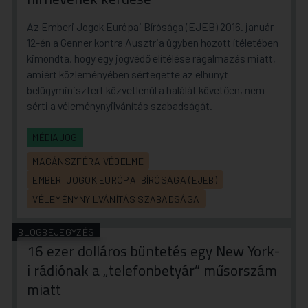
Az Emberi Jogok Európai Bírósága (EJEB) 2016. január
12-én a Genner kontra Ausztria ügyben hozott ítéletében
kimondta, hogy egy jogvédő elítélése rágalmazás miatt,
amiért közleményében sértegette az elhunyt
belügyminisztert közvetlenül a halálát követően, nem
sérti a véleménynyilvánítás szabadságát.
MÉDIAJOG
MAGÁNSZFÉRA VÉDELME
EMBERI JOGOK EURÓPAI BÍRÓSÁGA (EJEB)
VÉLEMÉNYNYILVÁNÍTÁS SZABADSÁGA
BLOGBEJEGYZÉS
16 ezer dolláros büntetés egy New York-
i rádiónak a „telefonbetyár” műsorszám
miatt