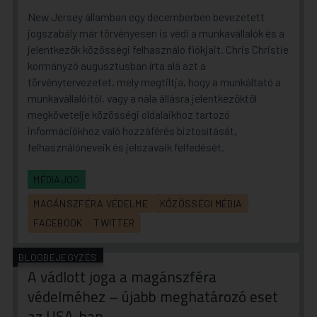
New Jersey államban egy decemberben bevezetett
jogszabály már törvényesen is védi a munkavállalók és a
jelentkezők közösségi felhasználó fiókjait. Chris Christie
kormányzó augusztusban írta alá azt a
törvénytervezetet, mely megtiltja, hogy a munkáltató a
munkavállalóitól, vagy a nála állásra jelentkezőktől
megkövetelje közösségi oldalaikhoz tartozó
információkhoz való hozzáférés biztosítását,
felhasználóneveik és jelszavaik felfedését.
MÉDIAJOG
MAGÁNSZFÉRA VÉDELME
KÖZÖSSÉGI MÉDIA
FACEBOOK
TWITTER
BLOGBEJEGYZÉS
A vádlott joga a magánszféra
védelméhez – újabb meghatározó eset
az USA-ban