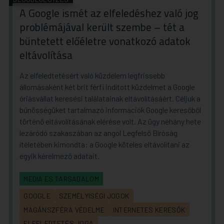
A Google ismét az elfeledéshez való jog
problémájával került szembe – tét a
büntetett előéletre vonatkozó adatok
eltávolítása
Az elfeledtetésért való küzdelem legfrissebb
állomásaként két brit férfi indított küzdelmet a Google
óriásvállat keresési találatainak eltávolításáért. Céljuk a
bűnösségüket tartalmazó információk Google keresőből
történő eltávolításának elérése volt. Az ügy néhány hete
lezáródó szakaszában az angol Legfelső Bíróság
ítéletében kimondta: a Google köteles eltávolítani az
egyik kérelmező adatait.
MÉDIA ÉS TÁRSADALOM
GOOGLE
SZEMÉLYISÉGI JOGOK
MAGÁNSZFÉRA VÉDELME
INTERNETES KERESŐK
ELFELEDTETÉS JOGA