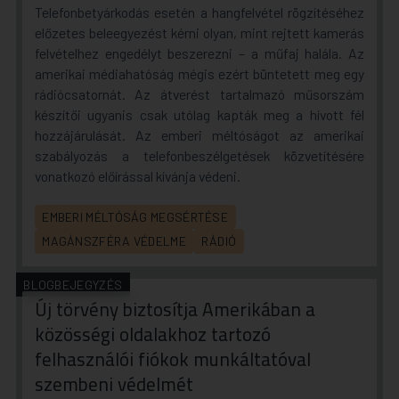
Telefonbetyárkodás esetén a hangfelvétel rögzítéséhez
előzetes beleegyezést kérni olyan, mint rejtett kamerás
felvételhez engedélyt beszerezni – a műfaj halála. Az
amerikai médiahatóság mégis ezért büntetett meg egy
rádiócsatornát. Az átverést tartalmazó műsorszám
készítői ugyanis csak utólag kapták meg a hívott fél
hozzájárulását. Az emberi méltóságot az amerikai
szabályozás a telefonbeszélgetések közvetítésére
vonatkozó előírással kívánja védeni.
EMBERI MÉLTÓSÁG MEGSÉRTÉSE
MAGÁNSZFÉRA VÉDELME
RÁDIÓ
BLOGBEJEGYZÉS
Új törvény biztosítja Amerikában a
közösségi oldalakhoz tartozó
felhasználói fiókok munkáltatóval
szembeni védelmét