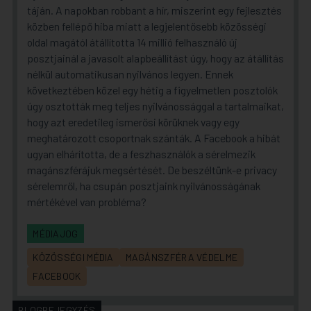
táján. A napokban robbant a hír, miszerint egy fejlesztés
közben fellépő hiba miatt a legjelentősebb közösségi
oldal magától átállította 14 millió felhasználó új
posztjainál a javasolt alapbeállítást úgy, hogy az átállítás
nélkül automatikusan nyilvános legyen. Ennek
következtében közel egy hétig a figyelmetlen posztolók
úgy osztották meg teljes nyilvánossággal a tartalmaikat,
hogy azt eredetileg ismerősi körüknek vagy egy
meghatározott csoportnak szánták. A Facebook a hibát
ugyan elhárította, de a feszhasználók a sérelmezik
magánszférájuk megsértését. De beszéltünk-e privacy
sérelemről, ha csupán posztjaink nyilvánosságának
mértékével van probléma?
MÉDIAJOG
KÖZÖSSÉGI MÉDIA
MAGÁNSZFÉRA VÉDELME
FACEBOOK
BLOGBEJEGYZÉS