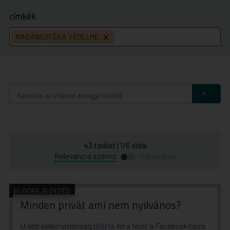
címkék
MAGÁNSZFÉRA VÉDELME
címke
törlése
43
találat
|
1
/
6
oldal
Átváltás
Átváltás
Relevancia szerint
Időrendben
időrend
relevancia
szerinti
szerinti
rendezésre
rendezésre
BLOGBEJEGYZÉS
Minden privát ami nem nyilvános?
Újabb kellemetlenség ütötte fel a fejét a Facebook háza