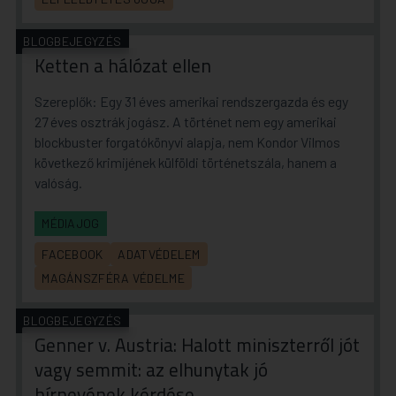
BLOGBEJEGYZÉS
Ketten a hálózat ellen
Szereplők: Egy 31 éves amerikai rendszergazda és egy
27 éves osztrák jogász. A történet nem egy amerikai
blockbuster forgatókönyvi alapja, nem Kondor Vilmos
következő krimijének külföldi történetszála, hanem a
valóság.
MÉDIAJOG
FACEBOOK
ADATVÉDELEM
MAGÁNSZFÉRA VÉDELME
BLOGBEJEGYZÉS
Genner v. Austria: Halott miniszterről jót
vagy semmit: az elhunytak jó
hírnevének kérdése