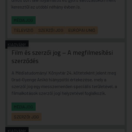
keresztül az utóbbi néhány évben is.
MÉDIAJOG
TELEVÍZIÓ
SZERZŐI JOG
EURÓPAI UNIÓ
KIADVÁNY
Film és szerzői jog – A megfilmesítési
szerződés
A Médiatudományi Könyvtár 24. köteteként jelent meg
Grad-Gyenge Anikó hiánypótló értekezése, mely a
szerzői jog egy messzemenően speciális területével, a
filmalkotások szerzői jogi helyzetével foglalkozik.
MÉDIAJOG
SZERZŐI JOG
KIADVÁNY