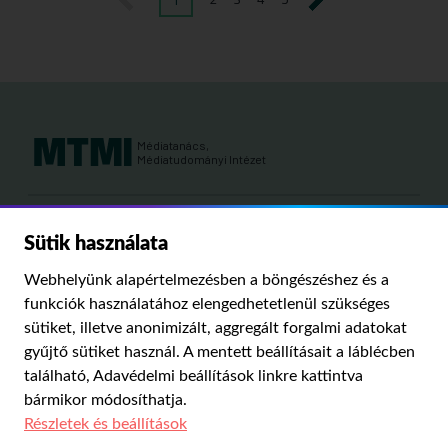
Médiatanács,
Médiatudományi Intézet
Kutatási területeink:
Sütik használata
MÉDIATÖRTÉNET
KÁRPÁT-MEDENCEI MÉDIAKUTATÁS
MÉDIAJOG
Webhelyünk alapértelmezésben a böngészéshez és a
MÉDIA ÉS TÁRSADALOM
funkciók használatához elengedhetetlenül szükséges
sütiket, illetve anonimizált, aggregált forgalmi adatokat
gyűjtő sütiket használ. A mentett beállításait a láblécben
PUBLIKÁCIÓINK
RÓLUNK
IMPRESSZUM
SZERZŐI JOGOK
található,
Adavédelmi beállítások
linkre kattintva
ADATVÉDELMI BEÁLLÍTÁSOK
bármikor módosíthatja.
Részletek és beállítások