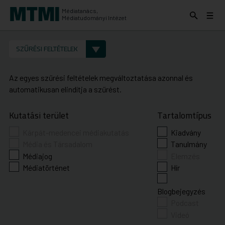
Médiatanács,
Keresés
Menü
Médiatudományi Intézet
kinyitása
kinyit
KERESÉS AZ INTÉZET ANYAGAI KÖZÖTT
Keresés
SZŰRÉSI FELTÉTELEK
indítása
Az egyes szűrési feltételek megváltoztatása azonnal és
automatikusan elindítja a szűrést.
Kutatási terület
Tartalomtípus
Kárpát-medencei médiakutatás
Kiadvány
Média és Társadalom
Tanulmány
Médiajog
Elemzés
Médiatörténet
Hír
Blogbejegyzés
Podcast
Videó