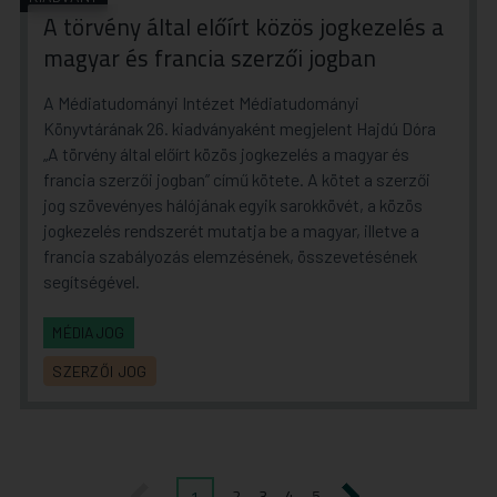
A törvény által előírt közös jogkezelés a
magyar és francia szerzői jogban
A Médiatudományi Intézet Médiatudományi
Könyvtárának 26. kiadványaként megjelent Hajdú Dóra
„A törvény által előírt közös jogkezelés a magyar és
francia szerzői jogban” című kötete. A kötet a szerzői
jog szövevényes hálójának egyik sarokkövét, a közös
jogkezelés rendszerét mutatja be a magyar, illetve a
francia szabályozás elemzésének, összevetésének
segítségével.
MÉDIAJOG
SZERZŐI JOG
1
2
3
4
5
előző
következő