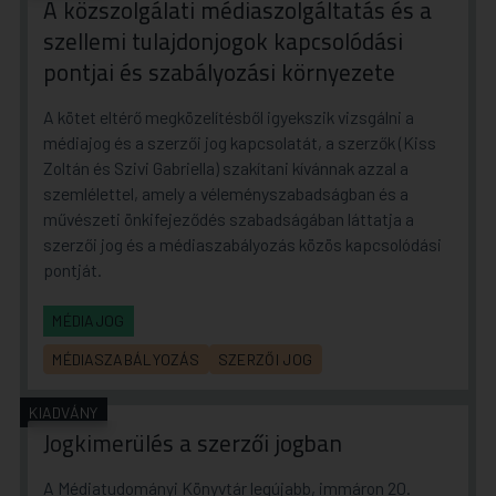
A közszolgálati médiaszolgáltatás és a
szellemi tulajdonjogok kapcsolódási
pontjai és szabályozási környezete
A kötet eltérő megközelítésből igyekszik vizsgálni a
médiajog és a szerzői jog kapcsolatát, a szerzők (Kiss
Zoltán és Szivi Gabriella) szakítani kívánnak azzal a
szemlélettel, amely a véleményszabadságban és a
művészeti önkifejeződés szabadságában láttatja a
szerzői jog és a médiaszabályozás közös kapcsolódási
pontját.
MÉDIAJOG
MÉDIASZABÁLYOZÁS
SZERZŐI JOG
KIADVÁNY
Jogkimerülés a szerzői jogban
A Médiatudományi Könyvtár legújabb, immáron 20.