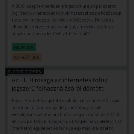
A 2018. szeptemberében elfogadott új európai szerzői
jogi irányelv várhatóan komoly hatással lesz a közösségi
tartalom-megosztó portálok működésére. Melyek az
elfogadott tervezet azon pontjai, amelyek az érintett
cégek esetében a legtöbb vitát indítják?
MÉDIAJOG
SZERZŐI JOG
BLOGBEJEGYZÉS
Az EU Bírósága az internetes fotók
jogszerű felhasználásáról döntött
Ha az interneten egy fotó szabadon hozzáférhető, akkor
sem lehet a fotósa engedélye nélkül egy másik
weboldalon közzétenni – hozta meg döntését (C–161/17)
az Európai Unió Bírósága (EuB). Vagyis ha valaki letölt az
internetről egy képet és felrakja egy másikra, szerzői