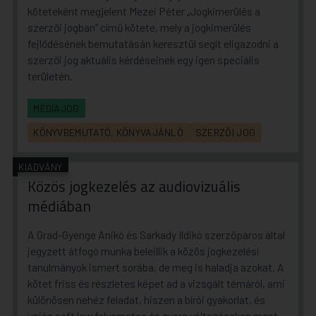
köteteként megjelent Mezei Péter „Jogkimerülés a
szerzői jogban” című kötete, mely a jogkimerülés
fejlődésének bemutatásán keresztül segít eligazodni a
szerzői jog aktuális kérdéseinek egy igen speciális
területén.
MÉDIAJOG
KÖNYVBEMUTATÓ, KÖNYVAJÁNLÓ
SZERZŐI JOG
KIADVÁNY
Közös jogkezelés az audiovizuális
médiában
A Grad-Gyenge Anikó és Sarkady Ildikó szerzőpáros által
jegyzett átfogó munka beleillik a közös jogkezelési
tanulmányok ismert sorába, de meg is haladja azokat. A
kötet friss és részletes képet ad a vizsgált témáról, ami
különösen nehéz feladat, hiszen a bírói gyakorlat, és
uniós
soft law
folyamatos és gyors változásokon ment