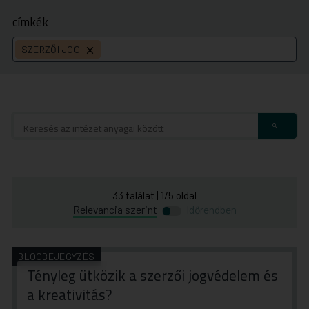
címkék
SZERZŐI JOG
címke
törlése
33
találat
|
1
/
5
oldal
Átváltás
Átváltás
Relevancia szerint
Időrendben
időrend
relevancia
szerinti
szerinti
rendezésre
rendezésre
BLOGBEJEGYZÉS
Tényleg ütközik a szerzői jogvédelem és
a kreativitás?