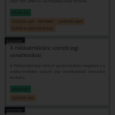
jogot sért, akkor is, ha megadja a kép forrását.
MÉDIAJOG
SZERZŐI JOG
INTERNET
EURÓPAI UNIÓ
EURÓPAI UNIÓ BÍRÓSÁGA
KIADVÁNY
A médiaértéklánc szerzői jogi
vonatkozásai
A Médiatudományi Intézet gondozásában megjelent a a
média-értéklánc szerzői jogi vonatkozásait bemutató
kiadvány.
MÉDIAJOG
SZERZŐI JOG
KIADVÁNY