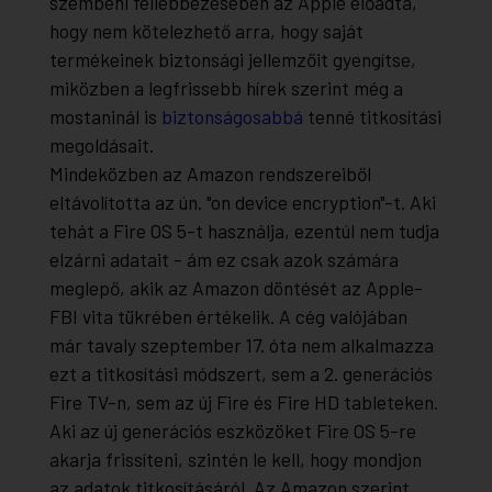
szembeni fellebbezésében az Apple előadta,
hogy nem kötelezhető arra, hogy saját
termékeinek biztonsági jellemzőit gyengítse,
miközben a legfrissebb hírek szerint még a
mostaninál is
biztonságosabbá
tenné titkosítási
megoldásait.
Mindeközben az Amazon rendszereiből
eltávolította az ún. "on device encryption"-t. Aki
tehát a Fire OS 5-t használja, ezentúl nem tudja
elzárni adatait - ám ez csak azok számára
meglepő, akik az Amazon döntését az Apple-
FBI vita tükrében értékelik. A cég valójában
már tavaly szeptember 17. óta nem alkalmazza
ezt a titkosítási módszert, sem a 2. generációs
Fire TV-n, sem az új Fire és Fire HD tableteken.
Aki az új generációs eszközöket Fire OS 5-re
akarja frissíteni, szintén le kell, hogy mondjon
az adatok titkosításáról. Az Amazon szerint