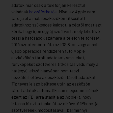
adatok már csak a telefonján keresztül
volnának
hozzáférhetők
. Mivel az Apple nem
tárolja el a mobileszközökön titkosított
adatokhoz szükséges kulcsot, a cégtől most azt
kérik, hogy írjon egy új szoftvert, mely lehetővé
teszi a hatóságok számára a telefon feltörését.
2014 szeptembere óta az IOS 8-on vagy annál
újabb operációs rendszeren futó Apple
eszközökön tárolt adatokat, sms-eket,
fényképeket szoftveres titkosítás védi, mely a
hatjegyű jelszó hiányában nem teszi
hozzáférhetővé az eszközön tárolt adatokat.
Tíz téves jelszó beütése után az eszközön
tárolt adatok automatikusan megsemmisülnek,
ezért az FBI arra utasítja az Apple-t, hogy
iktassa ki ezt a funkciót az elkövető iPhone-ja
szoftverének módosításával: bármennyi