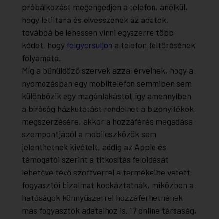
próbálkozást megengedjen a telefon, anélkül,
hogy letiltana és elvesszenek az adatok,
továbbá be lehessen vinni egyszerre több
kódot, hogy
felgyorsuljon
a telefon feltörésének
folyamata.
Míg a bűnüldöző szervek azzal érvelnek, hogy a
nyomozásban egy mobiltelefon semmiben sem
különbözik egy magánlakástól, így amennyiben
a bíróság házkutatást rendelhet a bizonyítékok
megszerzésére, akkor a hozzáférés megadása
szempontjából a mobileszközök sem
jelenthetnek kivételt, addig az Apple és
támogatói szerint a titkosítás feloldását
lehetővé tévő szoftverrel a termékeibe vetett
fogyasztói bizalmat kockáztatnák, miközben a
hatóságok könnyűszerrel hozzáférhetnének
más fogyasztók adataihoz is. 17 online társaság,