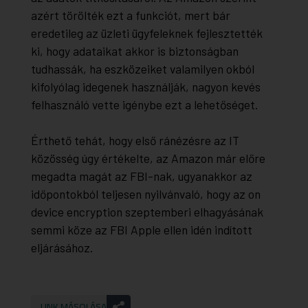
azért törölték ezt a funkciót, mert bár
eredetileg az üzleti ügyfeleknek fejlesztették
ki, hogy adataikat akkor is biztonságban
tudhassák, ha eszközeiket valamilyen okból
kifolyólag idegenek használják, nagyon kevés
felhasználó vette igénybe ezt a lehetőséget.
Érthető tehát, hogy első ránézésre az IT
közösség úgy értékelte, az Amazon már előre
megadta magát az FBI-nak, ugyanakkor az
időpontokból teljesen nyilvánvaló, hogy az on
device encryption szeptemberi elhagyásának
semmi köze az FBI Apple ellen idén indított
eljárásához.
LINK MÁSOLÁSA