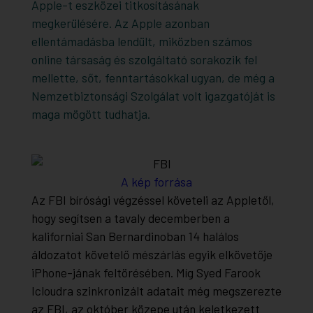
Apple-t eszközei titkosításának
megkerülésére. Az Apple azonban
ellentámadásba lendült, miközben számos
online társaság és szolgáltató sorakozik fel
mellette, sőt, fenntartásokkal ugyan, de még a
Nemzetbiztonsági Szolgálat volt igazgatóját is
maga mögött tudhatja.
A kép forrása
Az FBI bírósági végzéssel követeli az Appletől,
hogy segítsen a tavaly decemberben a
kaliforniai San Bernardinoban 14 halálos
áldozatot követelő mészárlás egyik elkövetője
iPhone-jának feltörésében. Míg Syed Farook
Icloudra szinkronizált adatait még megszerezte
az FBI, az október közepe után keletkezett