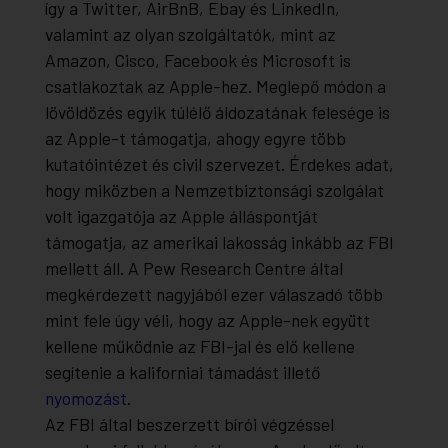
így a Twitter, AirBnB, Ebay és LinkedIn,
valamint az olyan szolgáltatók, mint az
Amazon, Cisco, Facebook és Microsoft is
csatlakoztak az Apple-hez. Meglepő módon a
lövöldözés egyik túlélő áldozatának felesége is
az Apple-t támogatja, ahogy egyre több
kutatóintézet és civil szervezet. Érdekes adat,
hogy miközben a Nemzetbiztonsági szolgálat
volt igazgatója az Apple álláspontját
támogatja, az amerikai lakosság inkább az FBI
mellett áll. A Pew Research Centre által
megkérdezett nagyjából ezer válaszadó több
mint fele úgy véli, hogy az Apple-nek együtt
kellene működnie az FBI-jal és elő kellene
segítenie a kaliforniai támadást illető
nyomozást
.
Az FBI által beszerzett bírói végzéssel