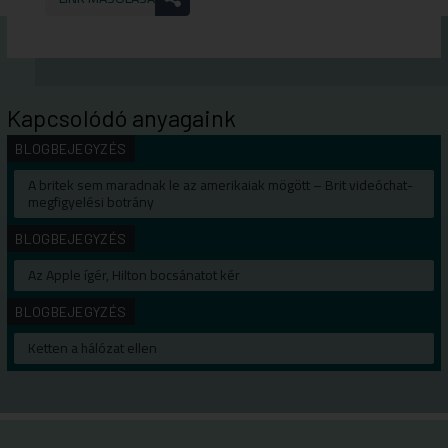
Kapcsolódó anyagaink
BLOGBEJEGYZÉS
A britek sem maradnak le az amerikaiak mögött – Brit videóchat-
megfigyelési botrány
BLOGBEJEGYZÉS
Az Apple ígér, Hilton bocsánatot kér
BLOGBEJEGYZÉS
Ketten a hálózat ellen