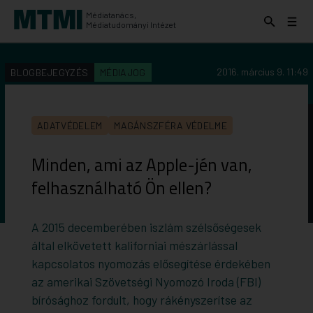
Médiatanács,
Keresés
Menü
Médiatudományi Intézet
kinyitása
kinyit
KERESÉS AZ INTÉZET ANYAGAI KÖZÖTT
Keresés
2016. március 9. 11:49
BLOGBEJEGYZÉS
MÉDIAJOG
indítása
ADATVÉDELEM
MAGÁNSZFÉRA VÉDELME
Minden, ami az Apple-jén van,
felhasználható Ön ellen?
A 2015 decemberében iszlám szélsőségesek
által elkövetett kaliforniai mészárlással
kapcsolatos nyomozás elősegítése érdekében
az amerikai Szövetségi Nyomozó Iroda (FBI)
bírósághoz fordult, hogy rákényszerítse az