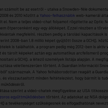
ian számolt be az esetről – utalva a Snowden-féle dokument
2008 és 2010 között a
Yahoo-felhasználók
web-kamerái által
t el. Nem a teljes videó-chat folyamot rögzítette az Optic 
em ötpercenként egy-egy állóképet. Ezzel részben a törvé
kívántak megfelelni, részben pedig a tárolási kapacitások is
erint 2008-ban 1,8 millió képet gyűjtött össze a GCHQ, köztü
ételek is találhatók, a program pedig még 2012-ben is aktív v
t és tárolt képeket aztán egy automatikus arcfelismerő pr
osítani a GCHQ, a létező személyek listája alapján. A megfi
asztása véletlenszerűen történt. A Guardian információi Sn
ből” származnak. A Yahoo felháborodottan reagált a Guardi
, és visszautasított minden feltételezést, hogy bármit is tud
működéséről.
lítása szerint a videó-chatek megfigyelése az USA titkosszo
zoros együttműködésben
történt. Az adatokat az NSA dolgo
CHQ a tevékenységet szükségesnek és elfogadhatónak nevezt