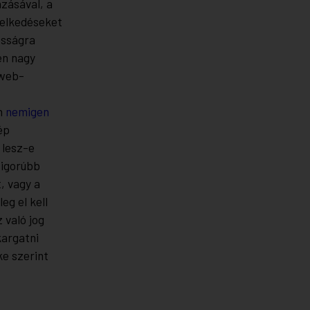
zásával, a
selkedéseket
osságra
en nagy
 web-
n
nemigen
ép
 lesz-e
zigorúbb
, vagy a
eg el kell
 való jog
kargatni
ke szerint