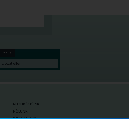
EGYZÉS
hálózat ellen
PUBLIKÁCIÓINK
RÓLUNK
IMPRESSZUM
SZERZŐI JOGOK