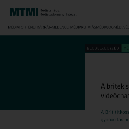
Médiatanács,
Médiatudományi Intézet
MÉDIATÖRTÉNET
KÁRPÁT-MEDENCEI MÉDIAKUTATÁS
MÉDIAJOG
MÉDIA É
BLOGBEJEGYZÉS
MÉ
A britek 
videócha
A Brit titkos
gyanúsítás né