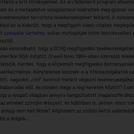
thető a brit törvényekkel. Az arcfelismerő program alkalma
álók és a metaadatok vizsgálatával kíséreltek meg gyanús vi
geredményben terrorista tevékenységeket feltárni. A nyilván
kból az is kiderült, hogy a megfigyelt videó-chatek meglepő
lt
szexuális tartalmú
, sokan mutogatják intim testrészeiket
sztül.
sán elmondható, hogy a GCHQ megfigyelési tevékenységébe
merikai NSA mögött. Orwell híres
1984
-ében szereplő telek
 látszik. Kérdés, hogy a közelmúlt megfigyelési botrányainak
övetkezménye. Kénytelenek lesznek-e a titkosszolgálatok s
ött, nagyobb „civil” kontroll mellett végezni tevékenységüket
elháborodás elül, és minden megy a régi keretek között? Esetl
ogy a nyugati világban annyira hangoztatott magánszférához
 az elmélet szintjén létezett, és különben is, akinek nincs ta
 amúgy sem kell félnie? Alighanem az utóbbi kettő valamelyi
bb a dolgok…