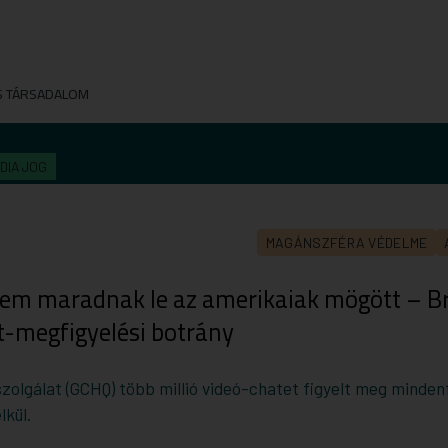
S TÁRSADALOM
DIAJOG
MAGÁNSZFÉRA VÉDELME
sem maradnak le az amerikaiak mögött – Br
t-megfigyelési botrány
szolgálat (GCHQ) több millió videó-chatet figyelt meg minden
lkül.