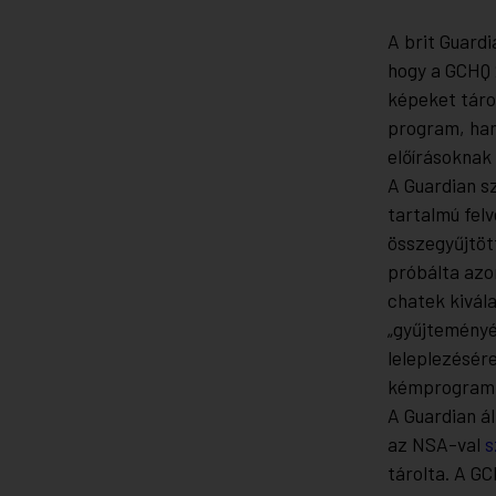
A brit Guard
hogy a GCHQ 
képeket tárol
program, han
előírásoknak 
A Guardian sz
tartalmú felv
összegyűjtöt
próbálta azon
chatek kivál
„gyűjteményé
leleplezésére
kémprogram 
A Guardian ál
az NSA-val
s
tárolta. A G