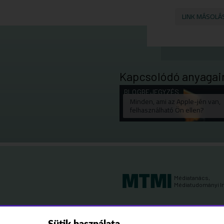
LINK MÁSOLÁ
Kapcsolódó anyagai
BLOGBEJEGYZÉS
Minden, ami az Apple-jén van,
felhasználható Ön ellen?
Médiatanács,
Médiatudományi I