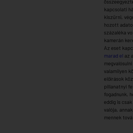
összeegyezte
kapcsolati h
kiszűrni, vé
hozott adato
százaléka vo
kamerán kere
Az eset kapc
marad el
az a
megvalósulni
valamilyen k
előírások köz
pillanatnyi f
fogadnunk, h
eddig is csak
valója, annak
mennek tová