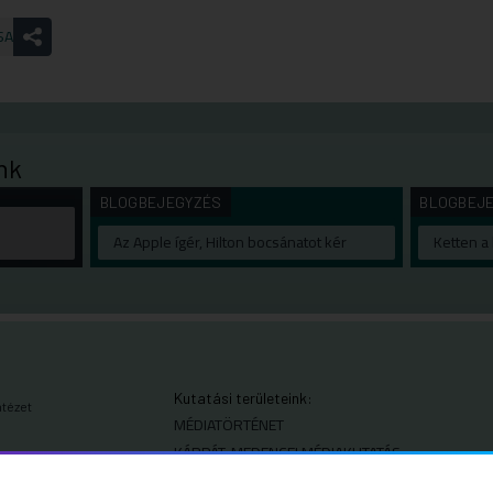
SA
nk
BLOGBEJEGYZÉS
BLOGBEJ
Az Apple ígér, Hilton bocsánatot kér
Ketten a 
Kutatási területeink:
ntézet
MÉDIATÖRTÉNET
KÁRPÁT-MEDENCEI MÉDIAKUTATÁS
MÉDIAJOG