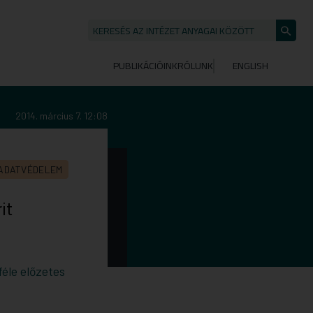
KERESÉS AZ INTÉZET ANYAGAI KÖZÖTT
Keresé
indítása
PUBLIKÁCIÓINK
RÓLUNK
ENGLISH
2014. március 7. 12:08
ADATVÉDELEM
it
féle előzetes