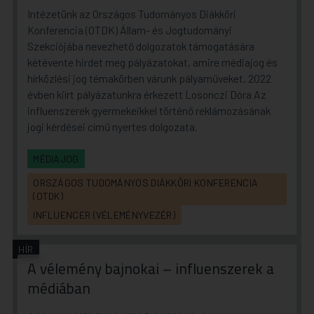
Intézetünk az Országos Tudományos Diákköri
Konferencia (OTDK) Állam- és Jogtudományi
Szekciójába nevezhető dolgozatok támogatására
kétévente hirdet meg pályázatokat, amire médiajog és
hírközlési jog témakörben várunk pályaműveket. 2022
évben kiírt pályázatunkra érkezett Losonczi Dóra Az
influenszerek gyermekeikkel történő reklámozásának
jogi kérdései című nyertes dolgozata.
MÉDIAJOG
ORSZÁGOS TUDOMÁNYOS DIÁKKÖRI KONFERENCIA
(OTDK)
INFLUENCER (VÉLEMÉNYVEZÉR)
HÍR
A vélemény bajnokai – influenszerek a
médiában