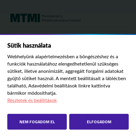
Médiatanács,
Médiatudományi Intézet
Kutatási területeink:
Sütik használata
MÉDIATÖRTÉNET
KÁRPÁT-MEDENCEI MÉDIAKUTATÁS
MÉDIAJOG
Webhelyünk alapértelmezésben a böngészéshez és a
MÉDIA ÉS TÁRSADALOM
funkciók használatához elengedhetetlenül szükséges
sütiket, illetve anonimizált, aggregált forgalmi adatokat
gyűjtő sütiket használ. A mentett beállításait a láblécben
PUBLIKÁCIÓINK
RÓLUNK
IMPRESSZUM
SZERZŐI JOGOK
található,
Adavédelmi beállítások
linkre kattintva
ADATVÉDELMI BEÁLLÍTÁSOK
bármikor módosíthatja.
Részletek és beállítások
NEM FOGADOM EL
ELFOGADOM
Ugrás
© 2023 NMHH – Minden jog fenntartva
Tárhelyszolgáltató: NMHH
az