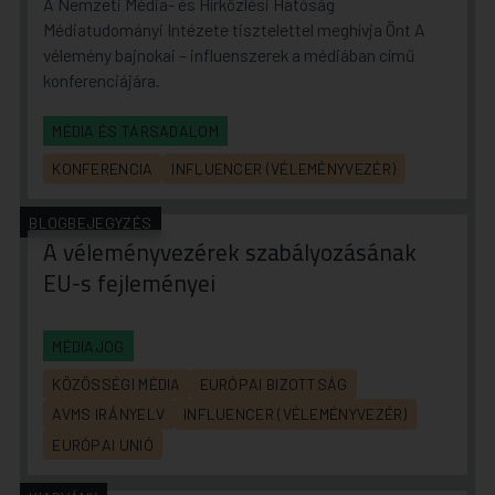
A Nemzeti Média- és Hírközlési Hatóság
Médiatudományi Intézete tisztelettel meghívja Önt A
vélemény bajnokai – influenszerek a médiában című
konferenciájára.
MÉDIA ÉS TÁRSADALOM
KONFERENCIA
INFLUENCER (VÉLEMÉNYVEZÉR)
BLOGBEJEGYZÉS
A véleményvezérek szabályozásának
EU-s fejleményei
MÉDIAJOG
KÖZÖSSÉGI MÉDIA
EURÓPAI BIZOTTSÁG
AVMS IRÁNYELV
INFLUENCER (VÉLEMÉNYVEZÉR)
EURÓPAI UNIÓ