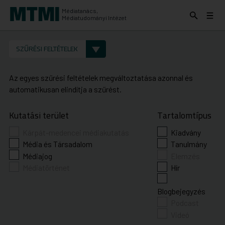
Médiatanács,
Keresés
Menü
Médiatudományi Intézet
kinyitása
kinyit
KERESÉS AZ INTÉZET ANYAGAI KÖZÖTT
Keresés
SZŰRÉSI FELTÉTELEK
indítása
Az egyes szűrési feltételek megváltoztatása azonnal és
automatikusan elindítja a szűrést.
Kutatási terület
Tartalomtípus
Kárpát-medencei médiakutatás
Kiadvány
Média és Társadalom
Tanulmány
Médiajog
Elemzés
Médiatörténet
Hír
Blogbejegyzés
Podcast
Videó