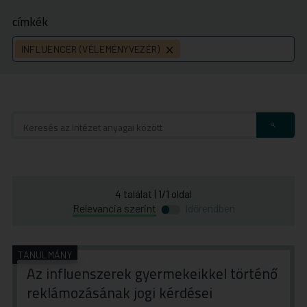
címkék
INFLUENCER (VÉLEMÉNYVEZÉR)
címke
törlése
4
találat
|
1
/
1
oldal
Átváltás
Átváltás
Relevancia szerint
Időrendben
időrend
relevancia
szerinti
szerinti
rendezésre
rendezésre
TANULMÁNY
Az influenszerek gyermekeikkel történő
reklámozásának jogi kérdései