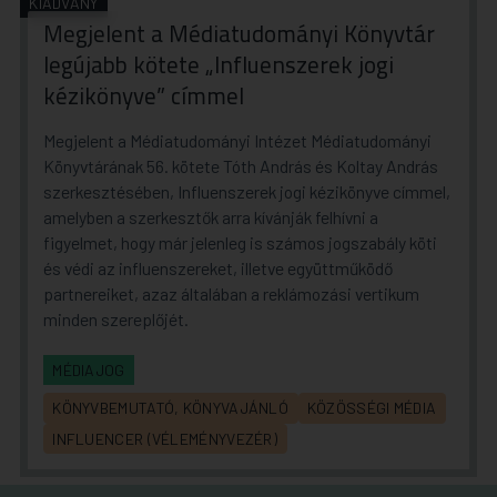
KIADVÁNY
Megjelent a Médiatudományi Könyvtár
legújabb kötete „Influenszerek jogi
kézikönyve” címmel
Megjelent a Médiatudományi Intézet Médiatudományi
Könyvtárának 56. kötete Tóth András és Koltay András
szerkesztésében, Influenszerek jogi kézikönyve címmel,
amelyben a szerkesztők arra kívánják felhívni a
figyelmet, hogy már jelenleg is számos jogszabály köti
és védi az influenszereket, illetve együttműködő
partnereiket, azaz általában a reklámozási vertikum
minden szereplőjét.
MÉDIAJOG
KÖNYVBEMUTATÓ, KÖNYVAJÁNLÓ
KÖZÖSSÉGI MÉDIA
INFLUENCER (VÉLEMÉNYVEZÉR)