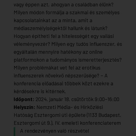
vagy éppen azt, ahogyan a családban élünk?
Milyen módon formálja a szakmai és személyes
kapcsolatainkat az a minta, amit a
médiaszemélyiségektől hallunk és látunk?
Hogyan építheti fel a hitelességét egy vallási
véleményvezér? Milyen egy tudós influenszer, és
egyáltalán mennyire hatékony az online
platformokon a tudományos ismeretterjesztés?
Milyen problémákat vet fel az erotikus
influenszerek növekvő népszerűsége? – A
konferencia előadásai többek közt ezekre a
kérdésekre is kitérnek.
Időpont:
2024. január 18. csütörtök 9:00–16:00
Helyszín:
Nemzeti Média- és Hírközlési
Hatóság Esztergomi úti épülete (1133 Budapest,
Esztergomi út 9.), IV. emeleti konferenciaterem
A rendezvényen való részvétel