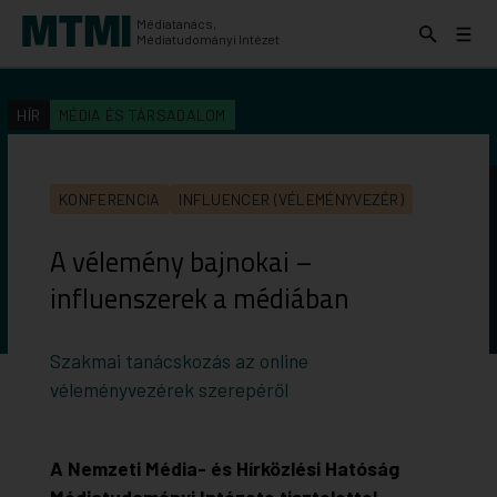
Médiatanács,
Keresés
Menü
Médiatudományi Intézet
kinyitása
kinyit
KERESÉS AZ INTÉZET ANYAGAI KÖZÖTT
Keresés
HÍR
MÉDIA ÉS TÁRSADALOM
indítása
KONFERENCIA
INFLUENCER (VÉLEMÉNYVEZÉR)
A vélemény bajnokai –
influenszerek a médiában
Szakmai tanácskozás az online
véleményvezérek szerepéről
A Nemzeti Média- és Hírközlési Hatóság
Médiatudományi Intézete tisztelettel