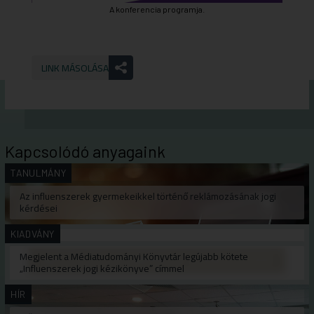
A konferencia programja.
LINK MÁSOLÁSA
Kapcsolódó anyagaink
TANULMÁNY
Az influenszerek gyermekeikkel történő reklámozásának jogi
kérdései
KIADVÁNY
Megjelent a Médiatudományi Könyvtár legújabb kötete
„Influenszerek jogi kézikönyve” címmel
HÍR