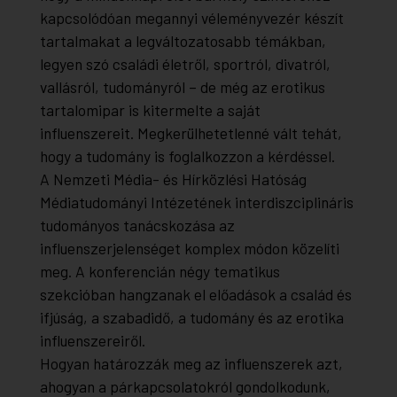
kapcsolódóan megannyi véleményvezér készít
tartalmakat a legváltozatosabb témákban,
legyen szó családi életről, sportról, divatról,
vallásról, tudományról – de még az erotikus
tartalomipar is kitermelte a saját
influenszereit. Megkerülhetetlenné vált tehát,
hogy a tudomány is foglalkozzon a kérdéssel.
A Nemzeti Média- és Hírközlési Hatóság
Médiatudományi Intézetének interdiszciplináris
tudományos tanácskozása az
influenszerjelenséget komplex módon közelíti
meg. A konferencián négy tematikus
szekcióban hangzanak el előadások a család és
ifjúság, a szabadidő, a tudomány és az erotika
influenszereiről.
Hogyan határozzák meg az influenszerek azt,
ahogyan a párkapcsolatokról gondolkodunk,