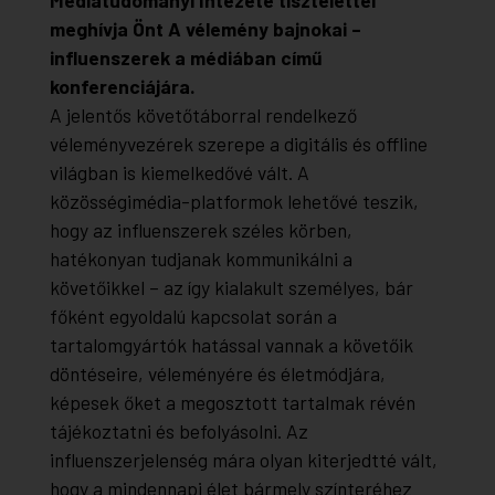
meghívja Önt A vélemény bajnokai –
influenszerek a médiában című
konferenciájára.
A jelentős követőtáborral rendelkező
véleményvezérek szerepe a digitális és offline
világban is kiemelkedővé vált. A
közösségimédia-platformok lehetővé teszik,
hogy az influenszerek széles körben,
hatékonyan tudjanak kommunikálni a
követőikkel – az így kialakult személyes, bár
főként egyoldalú kapcsolat során a
tartalomgyártók hatással vannak a követőik
döntéseire, véleményére és életmódjára,
képesek őket a megosztott tartalmak révén
tájékoztatni és befolyásolni. Az
influenszerjelenség mára olyan kiterjedtté vált,
hogy a mindennapi élet bármely színteréhez