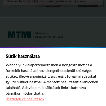
Előadást tartottak a Médiatudományi Intézet munkatársai
Médiatanács,
Médiatudományi Intézet
Kutatási területeink:
Sütik használata
MÉDIATÖRTÉNET
KÁRPÁT-MEDENCEI MÉDIAKUTATÁS
MÉDIAJOG
Webhelyünk alapértelmezésben a böngészéshez és a
MÉDIA ÉS TÁRSADALOM
funkciók használatához elengedhetetlenül szükséges
sütiket, illetve anonimizált, aggregált forgalmi adatokat
gyűjtő sütiket használ. A mentett beállításait a láblécben
PUBLIKÁCIÓINK
RÓLUNK
IMPRESSZUM
SZERZŐI JOGOK
található,
Adavédelmi beállítások
linkre kattintva
ADATVÉDELMI BEÁLLÍTÁSOK
bármikor módosíthatja.
Részletek és beállítások