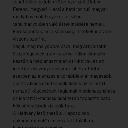
tehát felkérte jelen kötet szerzőit (Dobos
Ferenc, Megyeri Klára) a határon túli magyar
médiahasználati gyakorlat külön
tanulmányokban való áttekintésére nemek,
korcsoportok, és a közösségi értékekhez való
viszony szerint.
Végül, még mélyebbre ásva, még árnyaltabb
összefüggések után kutatva, külön elemzés
készült a médiahasználat-struktúrák és az
identitás viszonyrendszeréről. Ez utóbbi
esetben az elemzés a korábbiaknál magasabb
absztrakciós szinten vállalkozik az érintett
nemzeti közösségek tagjainak médiahasználata
és identitás-módosulásai terén tapasztalható
kölcsönhatások vizsgálatára.
A kiadvány letölthető a „Kapcsolódó
dokumentumok” címszó alatt található
hivatkozás segítségével.