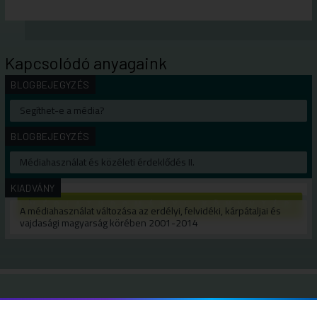
Kapcsolódó anyagaink
BLOGBEJEGYZÉS
Segíthet-e a média?
BLOGBEJEGYZÉS
Médiahasználat és közéleti érdeklődés II.
KIADVÁNY
A médiahasználat változása az erdélyi, felvidéki, kárpátaljai és
vajdasági magyarság körében 2001-2014