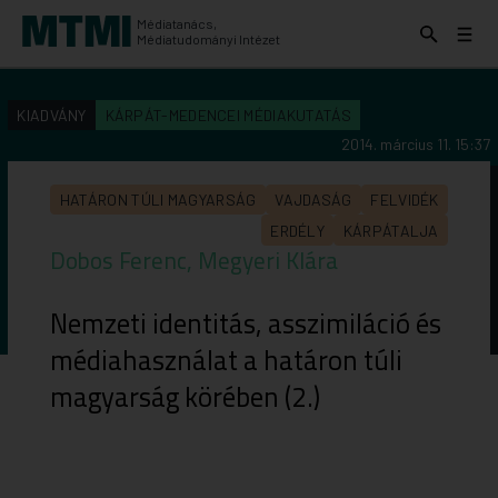
Médiatanács,
Keresés
Menü
Médiatudományi Intézet
kinyitása
kinyit
KERESÉS AZ INTÉZET ANYAGAI KÖZÖTT
Keresés
KIADVÁNY
KÁRPÁT-MEDENCEI MÉDIAKUTATÁS
indítása
2014. március 11. 15:37
HATÁRON TÚLI MAGYARSÁG
VAJDASÁG
FELVIDÉK
ERDÉLY
KÁRPÁTALJA
Dobos Ferenc, Megyeri Klára
Nemzeti identitás, asszimiláció és
médiahasználat a határon túli
magyarság körében (2.)