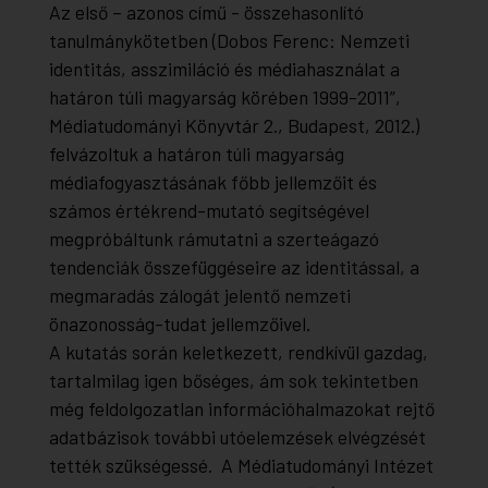
Az első – azonos című - összehasonlító
tanulmánykötetben (Dobos Ferenc: Nemzeti
identitás, asszimiláció és médiahasználat a
határon túli magyarság körében 1999-2011”,
Médiatudományi Könyvtár 2., Budapest, 2012.)
felvázoltuk a határon túli magyarság
médiafogyasztásának főbb jellemzőit és
számos értékrend-mutató segítségével
megpróbáltunk rámutatni a szerteágazó
tendenciák összefüggéseire az identitással, a
megmaradás zálogát jelentő nemzeti
önazonosság-tudat jellemzőivel.
A kutatás során keletkezett, rendkívül gazdag,
tartalmilag igen bőséges, ám sok tekintetben
még feldolgozatlan információhalmazokat rejtő
adatbázisok további utóelemzések elvégzését
tették szükségessé. A Médiatudományi Intézet