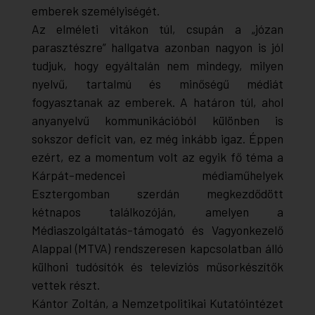
emberek személyiségét.
Az elméleti vitákon túl, csupán a „józan
parasztészre” hallgatva azonban nagyon is jól
tudjuk, hogy egyáltalán nem mindegy, milyen
nyelvű, tartalmú és minőségű médiát
fogyasztanak az emberek. A határon túl, ahol
anyanyelvű kommunikációból különben is
sokszor deficit van, ez még inkább igaz. Éppen
ezért, ez a momentum volt az egyik fő téma a
Kárpát-medencei médiaműhelyek
Esztergomban szerdán megkezdődött
kétnapos találkozóján, amelyen a
Médiaszolgáltatás-támogató és Vagyonkezelő
Alappal (MTVA) rendszeresen kapcsolatban álló
külhoni tudósítók és televíziós műsorkészítők
vettek részt.
Kántor Zoltán, a Nemzetpolitikai Kutatóintézet