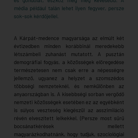
média például talán lehet ilyen fegyver, persze
sok-sok kérdőjellel.
A Kárpát-medence magyarsága az elmúlt két
évtizedben minden korábbinál meredekebb
létszámbeli zuhanást mutatott. A pusztán
demográfiai fogyás, a közösségek elöregedése
természetesen nem csak erre a népességre
jellemző, ugyanez a helyzet a szomszédos
többségi nemzeteknél, és nemkülönben az
anyaországban is. A kisebbségi sorban vergődő
nemzeti közösségek esetében ez az egyébként
is súlyos veszteség kiegészül az asszimiláció
révén elveszített lelkekkel. (Persze most sűrű
bocsánatkérések mellett
magyarázkodhatnánk, hogy tudjuk, szociológiai