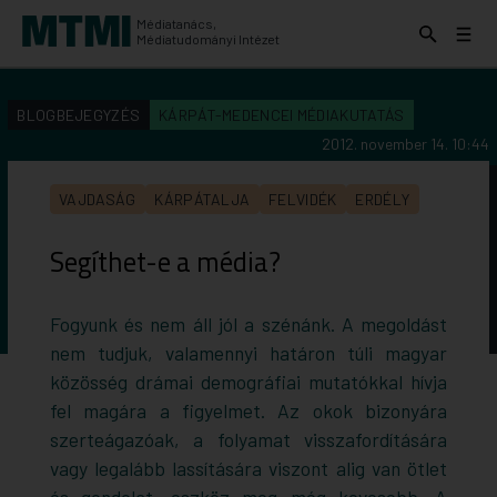
Médiatanács,
Keresés
Menü
Médiatudományi Intézet
kinyitása
kinyit
KERESÉS AZ INTÉZET ANYAGAI KÖZÖTT
Keresés
BLOGBEJEGYZÉS
KÁRPÁT-MEDENCEI MÉDIAKUTATÁS
indítása
2012. november 14. 10:44
VAJDASÁG
KÁRPÁTALJA
FELVIDÉK
ERDÉLY
Segíthet-e a média?
Fogyunk és nem áll jól a szénánk. A megoldást
nem tudjuk, valamennyi határon túli magyar
közösség drámai demográfiai mutatókkal hívja
fel magára a figyelmet. Az okok bizonyára
szerteágazóak, a folyamat visszafordítására
vagy legalább lassítására viszont alig van ötlet
és gondolat, eszköz meg még kevesebb. A