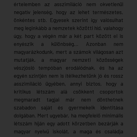
értelemben az asszimiláció nem okvetlenül
negatív jelenség, hogy az lehet természetes,
önkéntes stb. Egyesek szerint így valósulhat
meg leginkább a nemzetek közötti híd, valahogy
úgy, hogy a végén már a két part között el is
enyészik a különbség… Azonban nem
magyarázkodunk, mert a számok világosan azt
mutatják, a magyar nemzeti közösségek
vészjósló tempóban erodálódnak, és ha az
egyén szintjén nem is ítélkezhetünk jó és rossz
asszimiláció ügyében, annyi biztos, hogy a
kritikus létszám alá csökkent csoportok
megmaradt tagjai már nem dönthetnek
szabadon saját és gyermekeik identitása
dolgában. Mert ugyebár, ha megfelelő minimális
létszám híján egy adott körzetben bezárják a
magyar nyelvű iskolát, a maga és családja