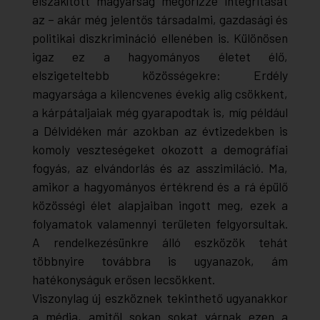
elszakított magyarság megőrizze integritását
az – akár még jelentős társadalmi, gazdasági és
politikai diszkrimináció ellenében is. Különösen
igaz ez a hagyományos életet élő,
elszigeteltebb közösségekre: Erdély
magyarsága a kilencvenes évekig alig csökkent,
a kárpátaljaiak még gyarapodtak is, míg például
a Délvidéken már azokban az évtizedekben is
komoly veszteségeket okozott a demográfiai
fogyás, az elvándorlás és az asszimiláció. Ma,
amikor a hagyományos értékrend és a rá épülő
közösségi élet alapjaiban ingott meg, ezek a
folyamatok valamennyi területen felgyorsultak.
A rendelkezésünkre álló eszközök tehát
többnyire továbbra is ugyanazok, ám
hatékonyságuk erősen lecsökkent.
Viszonylag új eszköznek tekinthető ugyanakkor
a média, amitől sokan sokat várnak ezen a