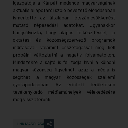
igazgatója a Kárpát-medence magyarságának
aktuális állapotáról szóló bevezető előadásában
ismertette az általában létszámcsökkenést
mutató népesedési adatokat. Ugyanakkor
hangsúlyozta, hogy alapos felkészítéssel, jó
oktatási és közösségszervező programok
indításával, valamint összefogással meg kell
próbálni változtatni a negatív folyamatokon.
Mindezekre a sajtó is fel tudja hívni a külhoni
magyar közönség figyelmét, azaz a média is
segíthet a magyar közösségek szellemi
gyarapodásában. Az érintett területeken
tevékenykedő médiaműhelyek vélekedésére
még visszatérünk.
LINK MÁSOLÁSA