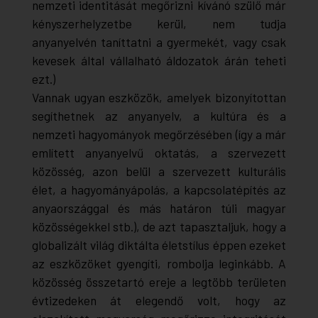
nemzeti identitását megőrizni kívánó szülő már
kényszerhelyzetbe kerül, nem tudja
anyanyelvén taníttatni a gyermekét, vagy csak
kevesek által vállalható áldozatok árán teheti
ezt.)
Vannak ugyan eszközök, amelyek bizonyítottan
segíthetnek az anyanyelv, a kultúra és a
nemzeti hagyományok megőrzésében (így a már
említett anyanyelvű oktatás, a szervezett
közösség, azon belül a szervezett kulturális
élet, a hagyományápolás, a kapcsolatépítés az
anyaországgal és más határon túli magyar
közösségekkel stb.), de azt tapasztaljuk, hogy a
globalizált világ diktálta életstílus éppen ezeket
az eszközöket gyengíti, rombolja leginkább. A
közösség összetartó ereje a legtöbb területen
évtizedeken át elegendő volt, hogy az