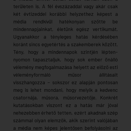
területen is. A fél évszázaddal vagy akár csak
két évtizeddel korábbi helyzethez képest a
média rendkívül hatékonyan szőtte be
mindennapjainkat, életünk egész vertikumát.
Ugyanakkor a tényleges hatás kérdésében
koránt sincs egyetértés a szakemberek között.
Tény, hogy a mindennapok szintjén lépten-
nyomon tapasztaljuk, hogy sok ember önálló
vélemény megfogalmazása helyett az előző esti
véleményformáló műsor állításait
visszhangozza – sokszor ez alapján pontosan
meg is lehet mondani, hogy melyik a kedvenc
csatornája, műsora, műsorvezetője. Konkrét
kutatásokban viszont ez a hatás már jóval
nehezebben érhető tetten, ezért akadnak szép
számmal olyan elemzők, akik szerint valójában
a média nem képes jelentősen befolyásolni az