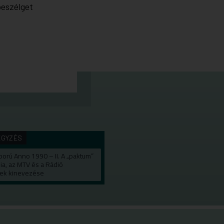
beszélget
EGYZÉS
orú Anno 1990 – II. A „paktum”
ia, az MTV és a Rádió
ek kinevezése