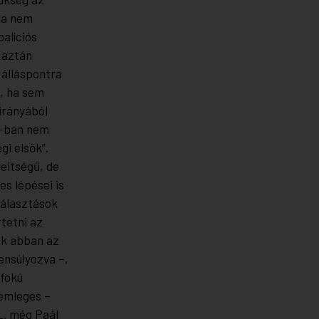
ia nem
oalíciós
 aztán
 álláspontra
t, ha sem
irányából
”-ban nem
i elsők”.
eltségű, de
s lépései is
választások
rtetni az
ak abban az
yensúlyozva –,
yfokú
semleges –
L. még Paál