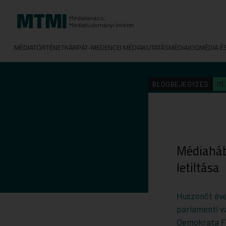
Médiatanács,
Médiatudományi Intézet
MÉDIATÖRTÉNET
KÁRPÁT-MEDENCEI MÉDIAKUTATÁS
MÉDIAJOG
MÉDIA É
BLOGBEJEGYZÉS
MÉ
Médiaháb
letiltása
Huszonöt éve
parlamenti v
Demokrata F