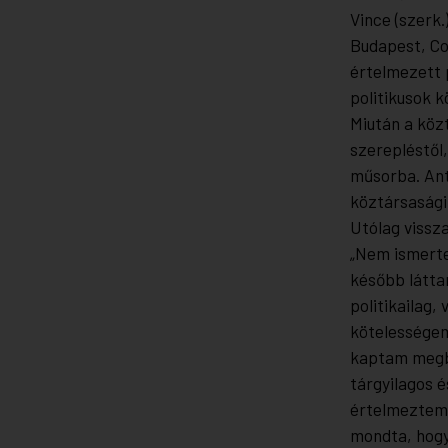
Vince (szerk.
Budapest, Co
értelmezett p
politikusok k
Miután a közt
szerepléstől,
műsorba. Ant
köztársasági
Utólag vissz
„Nem ismerte
később látta
politikailag,
kötelességem
kaptam megbí
tárgyilagos é
értelmeztem 
mondta, hogy