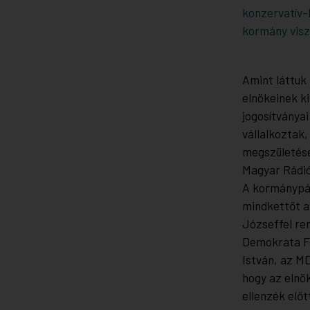
konzervatív-
kormány visz
Amint láttuk
elnökeinek k
jogosítványai
vállalkoztak,
megszületéséi
Magyar Rádió
A kormánypár
mindkettőt a
Józseffel re
Demokrata Fó
István, az M
hogy az elnö
ellenzék előt