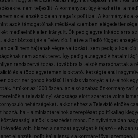
edésekre, nem teljesült. A kormányzat úgy érezhette, a méd
anem az ellenzék oldalán maga is politizál. A kormány és a k
mint azok támogatóinak médiával szembeni elégedetlensége
két médiaelnök ellen irányult. Ők pedig egyre inkább arra az
 akkor biztosítják a Televízió, illetve a Rádió függetlenségé
en belül nem hajtanak végre változást, sem pedig a koalíció 
ságoknak nem adnak teret. Így pedig a „negyedik hatalmi ág
ilyen rendszerváltozás, továbbra is „elsők maradhattak a rég
líció és a több egyetemen is oktató, kétségtelenül nagyműv
ben doktriner gondolkodású Hankiss viszonyát a tv-elnök egye
tták. Amikor az 1990 őszén, az első szabad önkormányzati 
zterelnök a televízió nyilvánossága előtt szerette volna isme
 tornyosuló nehézségeket, akkor ehhez a Televízió elnöke cs
t hozzá, ha – a miniszterelnök szereplését politikailag kieg
köztársasági elnök is beszédet mond. Ez nyilvánvalóan nag
i tévedés volt, hiszen a nemzet egységét kifejező – elvben 
ehet ellenzéki politikai ellensúly a kormányfővel szemben. [