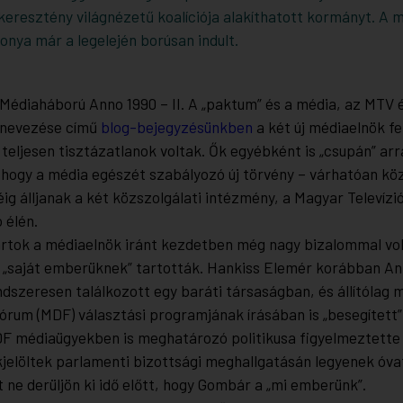
keresztény világnézetű koalíciója alakíthatott kormányt. A m
onya már a legelején borúsan indult.
Médiaháború Anno 1990 – II. A „paktum” és a média, az MTV 
inevezése
című
blog-bejegyzésünkben
a két új médiaelnök f
 teljesen tisztázatlanok voltak. Ők egyébként is „csupán” arr
 hogy a média egészét szabályozó új törvény – várhatóan köz
g álljanak a két közszolgálati intézmény, a Magyar Televízió,
 élén.
tok a médiaelnök iránt kezdetben még nagy bizalommal vol
 „saját emberüknek” tartották. Hankiss Elemér korábban Ant
ndszeresen találkozott egy baráti társaságban, és állítólag
rum (MDF) választási programjának írásában is „besegített”
DF médiaügyekben is meghatározó politikusa figyelmeztette 
kjelöltek parlamenti bizottsági meghallgatásán legyenek óva
t ne derüljön ki idő előtt, hogy Gombár a „mi emberünk”.