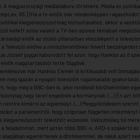
):
A magyarországi médiaháború története. Média és politik
mpLex, 83.] (Ha a tv-elnök már mindenképpen ragaszkodott
olitikai kiegyensúlyozottság biztosításához, akkor a vezető
özül kellett volna valakit a TV-ben azonos témában megszólal
ársasági elnök az utolsó pillanatban visszalépett a televízió
 a Televízió elnöke a miniszterelnökkel felvett beszélgetés
al József joggal háborodott fel azon, hogy Hankiss az ő sze
 elnök magatartásától tette függővé.
aemlékezve már Hankiss Elemér is kritikusabb volt önmagá
m még igazán a nyugati televíziók rugalmasabb gyakorlatát
m, hogy még a BBC-ben is, ahol rendkívül körültekintően eg
 viszonylag nagy teret engednek a kormánynak. (…) Én azt hi
 centire kimérni az egyensúlyt. (…) Meggyőződésem szerint 
zást a parlamenttől, hogy szigorúan független intézményt 
s kiegyensúlyozott televíziót vezessek. Valószínűleg túl mer
a feladatomat, mert aztán több BBC-s, ARD-s szakértő és 
 alapjában egyetértenek a döntésemmel, de náluk azért nem