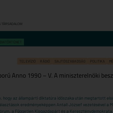
S TÁRSADALOM
DIATÖRTÉNET
TELEVÍZIÓ
RÁDIÓ
SAJTÓSZABADSÁG
POLITIKA
M
orú Anno 1990 – V. A miniszterelnöki bes
, hogy az állampárti diktatúra időszaka után megtartott el
álasztások eredményeképpen Antall József vezetésével a 
órum, a Független Kisgazdapárt és a Kereszténydemokrata