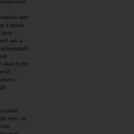
i médiumban
nyegében nem
ge a helyén
 tűnik
ent neki a
 meghagyását:
 sok
 kívülről jött
erült…”.
 elnöke
dió
soraiban
at iránt, és
annak
ükség az