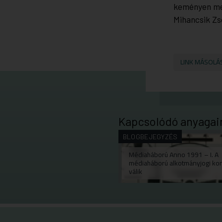
keményen men
Mihancsik Zs
LINK MÁSOLÁ
Kapcsolódó anyagai
BLOGBEJEGYZÉS
Médiaháború Anno 1991 – I. A
médiaháború alkotmányjogi kon
válik