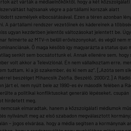
tok azt várták a médiaelnököktől, hogy a két közszolgálat
dszerváltást hajtsanak végre a pártállami korszak alatt
ódott személyek elbocsátásával. Ezen a téren azonban lé
i. A pártállami rendszer vezetőinek és kádereinek a többsé
iss ugyan kezdetben jelentős változásokat jelentett be. Úgy
ar felmérte az MTV-n belüli erőviszonyokat, és végül nem m
 dominanciának. Ő maga később így magyarázta a status quo
atilag senkit sem bocsátottunk el. Annak ellenére sem, hogy
ber volt akkor a Televíziónál. Én nem vállalkoztam erre, mert
m tudtam, ki a jó szakember, és ki nem az”. [„Azóta sem sik
érrel beszélget Mihancsik Zsófia. Beszélő, 2000/2.] A Rádió
n járt el, nem nyúlt bele az 1990-es év második felében a Rá
erülte a politikai konfliktusokat generáló lépéseket, csupán
t hirdetett meg.
 nemcsak elmaradtak, hanem a közszolgálati médiumok mű
és nyilvánult meg az első szabadon megválasztott kormányz
talán – jogos elvárása, hogy a média segítsen a kormánynak 
ában, hogy a rendszerváltás nagy munkájában miért van sz