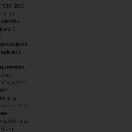
a 1989–2010
.
 az így
 ellenzéki
tatni.)
s
t sem engedte
replését a
val szemben:
. Csak
yensúlyoznak
ttem,
én arra
hozzak létre,
even
vezető is azt
 ilyen