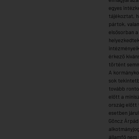
egyes intézk
tájékoztat, h
pártok, vala
elsősorban a 
helyezkedtek,
intézményeik
érkező kíván
történt semm
A kormánykoa
sok tekintet
tovább ronto
előtt a minis
ország előtt
esetben járul
Göncz Árpád 
alkotmányjog
államfő nem l