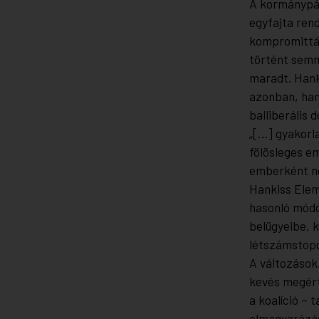
A kormánypár
egyfajta ren
kompromittál
történt semm
maradt. Hank
azonban, ham
balliberális
„[…] gyakorl
fölösleges em
emberként ne
Hankiss Elem
hasonló módo
belügyeibe, k
létszámstopo
A változások
kevés megért
a koalíció – 
elmagyarázás