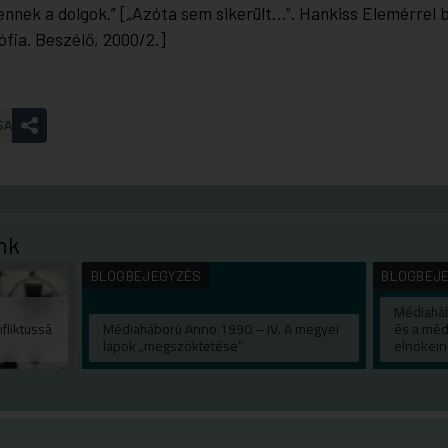
nek a dolgok.” [„Azóta sem sikerült…”. Hankiss Elemérrel 
ófia.
Beszélő
, 2000/2.]
SA
nk
BLOGBEJEGYZÉS
BLOGBEJ
Médiaháb
fliktussá
Médiaháború Anno 1990 – IV. A megyei
és a méd
lapok „megszöktetése”
elnökein