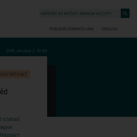
KERESÉS AZ INTÉZET ANYAGAI KÖZÖTT
Keresé
indítása
PUBLIKÁCIÓINK
RÓLUNK
ENGLISH
2015. október 2. 10:58
ÉDIATÖRTÉNET
zéd
ső szabad
Magyar
 Néppárt