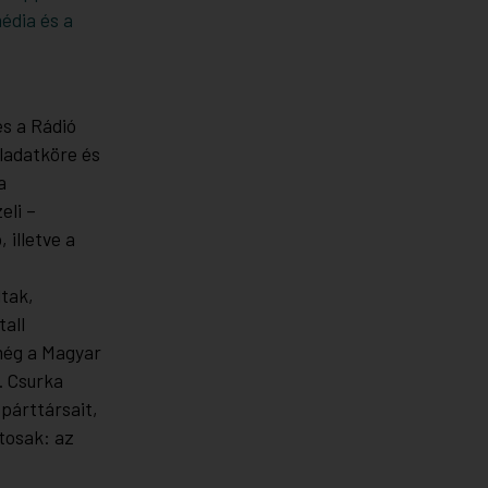
édia és a
és a Rádió
eladatköre és
a
eli –
 illetve a
tak,
all
 még a Magyar
. Csurka
párttársait,
tosak: az