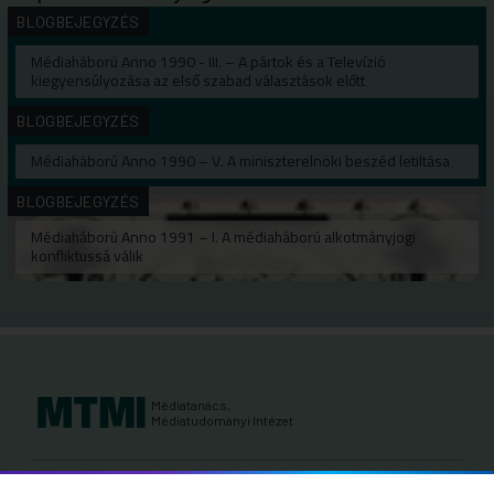
BLOGBEJEGYZÉS
Médiaháború Anno 1990 - III. – A pártok és a Televízió
kiegyensúlyozása az első szabad választások előtt
BLOGBEJEGYZÉS
Médiaháború Anno 1990 – V. A miniszterelnöki beszéd letiltása
BLOGBEJEGYZÉS
Médiaháború Anno 1991 – I. A médiaháború alkotmányjogi
konfliktussá válik
Médiatanács,
Médiatudományi Intézet