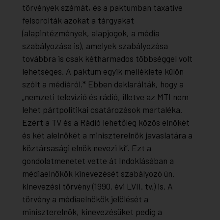
törvények számát, és a paktumban taxatíve
felsorolták azokat a tárgyakat
(alapintézmények, alapjogok, a média
szabályozása is), amelyek szabályozása
továbbra is csak kétharmados többséggel volt
lehetséges. A paktum egyik melléklete külön
szólt a médiáról.* Ebben deklarálták, hogy a
„nemzeti televízió és rádió, illetve az MTI nem
lehet pártpolitikai csatározások martaléka.
Ezért a TV és a Rádió lehetőleg közös elnökét
és két alelnökét a miniszterelnök javaslatára a
köztársasági elnök nevezi ki”. Ezt a
gondolatmenetet vette át
Indoklás
ában a
médiaelnökök kinevezését szabályozó ún.
kinevezési törvény (1990. évi LVII. tv.) is. A
törvény a médiaelnökök jelölését a
miniszterelnök, kinevezésüket pedig a