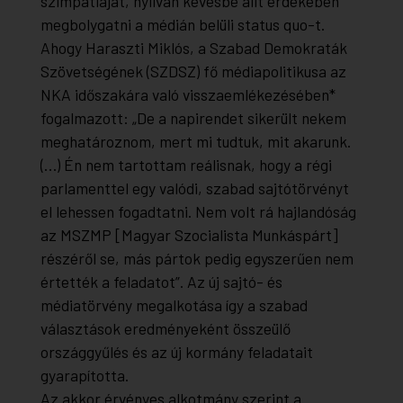
szimpátiáját, nyilván kevésbé állt érdekében
megbolygatni a médián belüli status quo-t.
Ahogy Haraszti Miklós, a Szabad Demokraták
Szövetségének (SZDSZ) fő médiapolitikusa az
NKA időszakára való visszaemlékezésében*
fogalmazott: „De a napirendet sikerült nekem
meghatároznom, mert mi tudtuk, mit akarunk.
(…) Én nem tartottam reálisnak, hogy a régi
parlamenttel egy valódi, szabad sajtótörvényt
el lehessen fogadtatni. Nem volt rá hajlandóság
az MSZMP [Magyar Szocialista Munkáspárt]
részéről se, más pártok pedig egyszerűen nem
értették a feladatot”. Az új sajtó- és
médiatörvény megalkotása így a szabad
választások eredményeként összeülő
országgyűlés és az új kormány feladatait
gyarapította.
Az akkor érvényes alkotmány szerint a