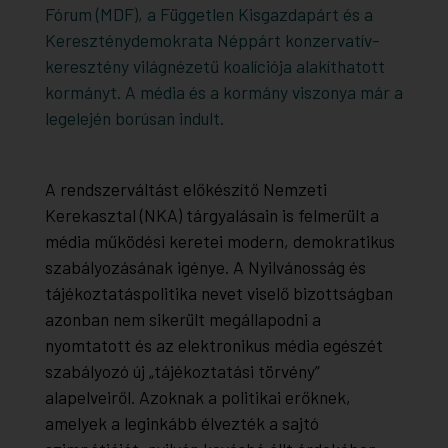
Fórum (MDF), a Független Kisgazdapárt és a
Kereszténydemokrata Néppárt konzervatív-
keresztény világnézetű koalíciója alakíthatott
kormányt. A média és a kormány viszonya már a
legelején borúsan indult.
A rendszerváltást előkészítő Nemzeti
Kerekasztal (NKA) tárgyalásain is felmerült a
média működési keretei modern, demokratikus
szabályozásának igénye. A
Nyilvánosság és
tájékoztatáspolitika
nevet viselő bizottságban
azonban nem sikerült megállapodni a
nyomtatott és az elektronikus média egészét
szabályozó új „tájékoztatási törvény”
alapelveiről. Azoknak a politikai erőknek,
amelyek a leginkább élvezték a sajtó