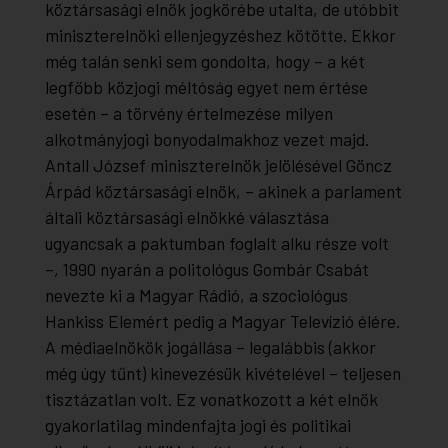
köztársasági elnök jogkörébe utalta, de utóbbit
miniszterelnöki ellenjegyzéshez kötötte. Ekkor
még talán senki sem gondolta, hogy – a két
legfőbb közjogi méltóság egyet nem értése
esetén – a törvény értelmezése milyen
alkotmányjogi bonyodalmakhoz vezet majd.
Antall József miniszterelnök jelölésével Göncz
Árpád köztársasági elnök, – akinek a parlament
általi köztársasági elnökké választása
ugyancsak a paktumban foglalt alku része volt
–, 1990 nyarán a politológus Gombár Csabát
nevezte ki a Magyar Rádió, a szociológus
Hankiss Elemért pedig a Magyar Televízió élére.
A médiaelnökök jogállása – legalábbis (akkor
még úgy tűnt) kinevezésük kivételével – teljesen
tisztázatlan volt. Ez vonatkozott a két elnök
gyakorlatilag mindenfajta jogi és politikai