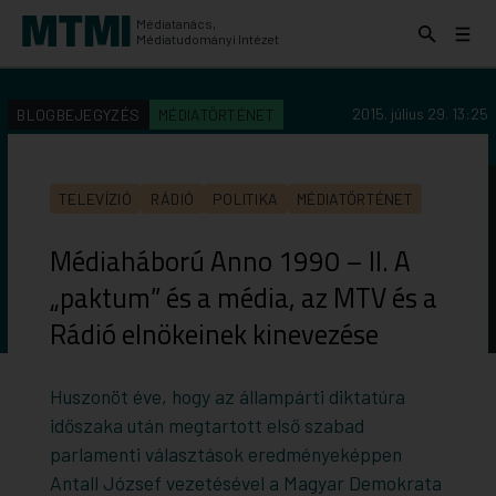
Médiatanács,
Keresés
Menü
Médiatudományi Intézet
kinyitása
kinyit
KERESÉS AZ INTÉZET ANYAGAI KÖZÖTT
Keresés
2015. július 29. 13:25
BLOGBEJEGYZÉS
MÉDIATÖRTÉNET
indítása
TELEVÍZIÓ
RÁDIÓ
POLITIKA
MÉDIATÖRTÉNET
Médiaháború Anno 1990 – II. A
„paktum” és a média, az MTV és a
Rádió elnökeinek kinevezése
Huszonöt éve, hogy az állampárti diktatúra
időszaka után megtartott első szabad
parlamenti választások eredményeképpen
Antall József vezetésével a Magyar Demokrata