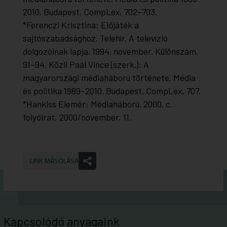
2010.
Budapest, CompLex, 702–703.
*Ferenczi Krisztina: Előjáték a
sajtószabadsághoz.
Telehír. A televízió
dolgozóinak lapja
. 1994. november. Különszám.
91–94. Közli Paál Vince (szerk.):
A
magyarországi médiaháború története. Média
és politika 1989–2010
. Budapest, CompLex, 707.
*Hankiss Elemér: Médiaháború.
2000.
c.
folyóirat, 2000/november, 11.
LINK MÁSOLÁSA
Kapcsolódó anyagaink