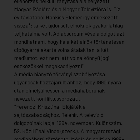
ellenőrzés nélküli irányítása alá helyezett
Magyar Rádióra és a Magyar Televízióra is. Tíz
év távlatából Hankiss Elemér így emlékezett
vissza*: „a két újdonsült elnöknek gyakorlatilag
teljhatalma volt. Ad absurdum véve a dolgot azt
mondhatnám, hogy ha a két elnök történetesen
cipőgyárrá akarta volna átalakítani a két
médiumot, ezt nem lett volna könnyű jogi
eszközökkel megakadályozni”.
A média hiányzó törvényi szabályozása
ugyancsak hozzájárult ahhoz, hogy 1990 nyara
után elmélyülhessen a médiaháborúnak
nevezett konfliktussorozat…
*Ferenczi Krisztina: Előjáték a
sajtószabadsághoz.
Telehír. A televízió
dolgozóinak lapja
. 1994. november. Különszám.
52. Közli Paál Vince (szerk.):
A magyarországi
médiaháború története. Média és politika 1989–