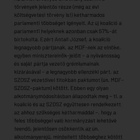
törvények jelentős része (még az évi
költségvetési törvény is!) kétharmados
parlamenti többséget igényelt. Az új koalíció a
parlamenti helyeknek azonban csak 57%-át
birtokolta. Ezért Antall József, a koalíció
legnagyobb pártjának, az MDF-nek az elnöke,
egyben miniszterelnök-jelölt – a nyilvánosság
és saját pártja vezető grémiumainak
kizárásával – a legnagyobb ellenzéki párt, az
SZDSZ vezetőivel titokban paktumot (ún. MDF–
SZDSZ-paktum) kötött. Ebben egy olyan
alkotmánymódosításban állapodtak meg – ti. a
koalíció és az SZDSZ együttesen rendelkezett
az ahhoz szükséges kétharmaddal –, hogy a
feles többséggel való kormányzást lehetővé
teendő, jelentősen csökkentik az ún.
alkotmányerejű, minősített többséghez kötött