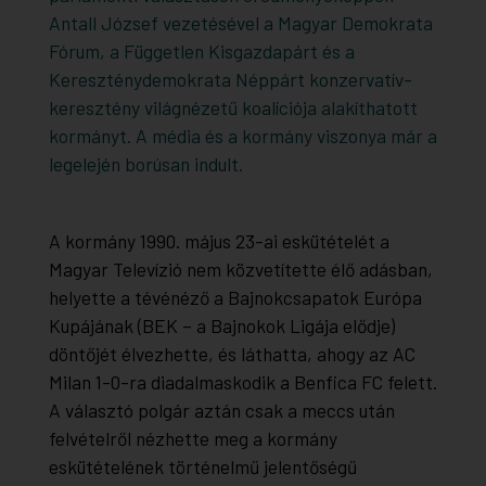
Antall József vezetésével a Magyar Demokrata
Fórum, a Független Kisgazdapárt és a
Kereszténydemokrata Néppárt konzervatív-
keresztény világnézetű koalíciója alakíthatott
kormányt. A média és a kormány viszonya már a
legelején borúsan indult.
A kormány 1990. május 23-ai eskütételét a
Magyar Televízió nem közvetítette élő adásban,
helyette a tévénéző a Bajnokcsapatok Európa
Kupájának (BEK – a Bajnokok Ligája elődje)
döntőjét élvezhette, és láthatta, ahogy az AC
Milan 1-0-ra diadalmaskodik a Benfica FC felett.
A választó polgár aztán csak a meccs után
felvételről nézhette meg a kormány
eskütételének történelmű jelentőségű