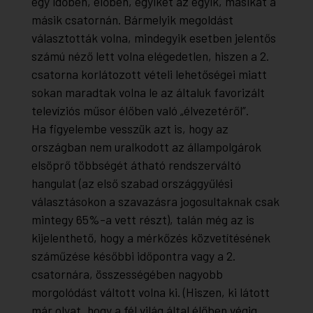
egy időben, élőben, egyiket az egyik, másikat a
másik csatornán. Bármelyik megoldást
választották volna, mindegyik esetben jelentős
számú néző lett volna elégedetlen, hiszen a 2.
csatorna korlátozott vételi lehetőségei miatt
sokan maradtak volna le az általuk favorizált
televíziós műsor élőben való „élvezetéről”.
Ha figyelembe vesszük azt is, hogy az
országban nem uralkodott az állampolgárok
elsöprő többségét átható rendszerváltó
hangulat (az első szabad országgyűlési
választásokon a szavazásra jogosultaknak csak
mintegy 65%-a vett részt), talán még az is
kijelenthető, hogy a mérkőzés közvetítésének
száműzése későbbi időpontra vagy a 2.
csatornára, összességében nagyobb
morgolódást váltott volna ki. (Hiszen, ki látott
már olyat, hogy a fél világ által élőben végig