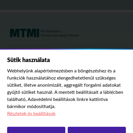
Médiatanács,
Médiatudományi Intézet
Kutatási területeink:
Sütik használata
MÉDIATÖRTÉNET
KÁRPÁT-MEDENCEI MÉDIAKUTATÁS
MÉDIAJOG
Webhelyünk alapértelmezésben a böngészéshez és a
MÉDIA ÉS TÁRSADALOM
funkciók használatához elengedhetetlenül szükséges
sütiket, illetve anonimizált, aggregált forgalmi adatokat
gyűjtő sütiket használ. A mentett beállításait a láblécben
PUBLIKÁCIÓINK
RÓLUNK
IMPRESSZUM
SZERZŐI JOGOK
található,
Adavédelmi beállítások
linkre kattintva
ADATVÉDELMI BEÁLLÍTÁSOK
bármikor módosíthatja.
Részletek és beállítások