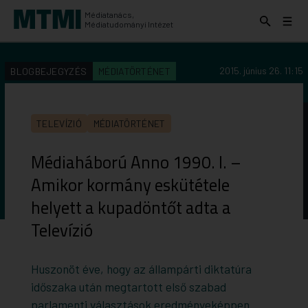
Médiatanács,
Keresés
Menü
Médiatudományi Intézet
kinyitása
kinyit
KERESÉS AZ INTÉZET ANYAGAI KÖZÖTT
Keresés
2015. június 26. 11:15
BLOGBEJEGYZÉS
MÉDIATÖRTÉNET
indítása
TELEVÍZIÓ
MÉDIATÖRTÉNET
Médiaháború Anno 1990. I. –
Amikor kormány eskütétele
helyett a kupadöntőt adta a
Televízió
Huszonöt éve, hogy az állampárti diktatúra
időszaka után megtartott első szabad
parlamenti választások eredményeképpen