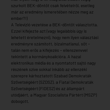
szurkolt BEK-döntőt csak felvételről, esetleg
már az eredmény ismeretében nézze meg az
ember?!)
A Televízió vezetése a BEK-döntőt választotta.
Ezzel kifejezte azt (vagy legalábbis úgy is
lehetett éretelmezni), hogy nem ilyen választási
eredményre számított, bizalmatlanul, sőt –
talán nem erős a kifejezés – ellenszenvvel
tekintett a kormánykoalícióra. A hazai
elektronikus média és a nyomtatott sajtó nagy
részének szíve sokkal inkább az ellenzéki
szerepre kárhoztatott Szabad Demokraták
Szövetségéért (SZDSZ), a Fiatal Demokraták
Szövetségéért (FIDESZ) és az állampárt
utódjáért, a Magyar Szocialista Pártért (MSZP)
dobogott.