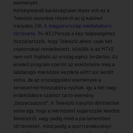
eseményét.
Kétségtelenül barátságtalan lépés volt ez a
Televízió vezetése részéről az új kabinet
irányába. (Vö.
A magyarországi médiaháború
története
. 74–83.) Persze a kép teljességéhez
hozzátartozik, hogy Televízió akkor csak két
csatornával rendelkezett, közülük is az MTV2
nem volt fogható az ország egész területén. Az
eredeti program szerint az eskütételre még a
labdarugó-mérkőzés kezdete előtt sor került
volna, de az országgyűlési események a
tervezetnél hosszabbra nyúltak, így a két nagy
érdeklődésre számot tartó esemény
„összecsúszott”. A Televízió irányítói dönthettek
volna úgy, hogy a mérkőzést sugározzák később
felvételről, vagy pedig mind a parlamentben
történteket, mind pedig a sportrendezvényt