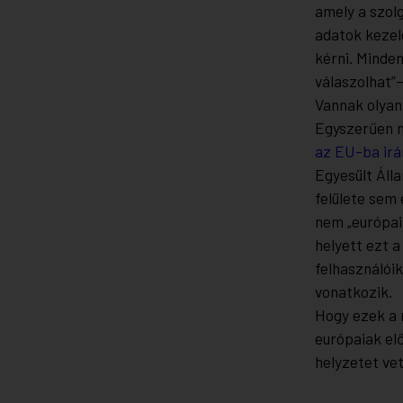
amely a szol
adatok kezel
kérni. Minde
válaszolhat”
Vannak olyan
Egyszerűen n
az EU-ba irá
Egyesült Áll
felülete sem 
nem „európai
helyett ezt 
felhasználóik
vonatkozik.
Hogy ezek a 
európaiak el
helyzetet vet