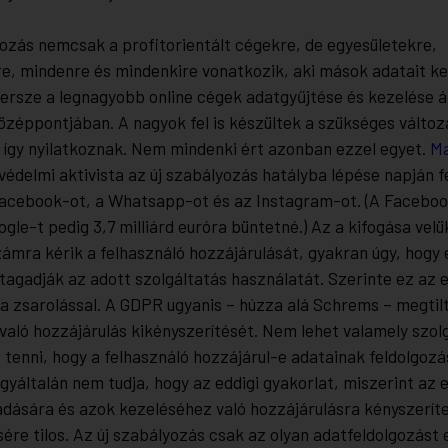
yozás nemcsak a profitorientált cégekre, de egyesületekre,
e, mindenre és mindenkire vonatkozik, aki mások adatait kez
ersze a legnagyobb online cégek adatgyűjtése és kezelése ál
özéppontjában. A nagyok fel is készültek a szükséges változ
k így nyilatkoznak. Nem mindenki ért azonban ezzel egyet.
M
édelmi aktivista az új szabályozás hatályba lépése napján fe
Facebook-ot, a Whatsapp-ot és az Instagram-ot. (A Faceboo
oogle-t pedig 3,7 milliárd euróra büntetné.) Az a kifogása ve
zámra kérik a felhasználó hozzájárulását, gyakran úgy, hogy 
agadják az adott szolgáltatás használatát. Szerinte ez az e
a zsarolással. A GDPR ugyanis – húzza alá Schrems – megtil
való hozzájárulás kikényszerítését. Nem lehet valamely szol
 tenni, hogy a felhasználó hozzájárul-e adatainak feldolgoz
egyáltalán nem tudja, hogy az eddigi gyakorlat, miszerint az
dására és azok kezeléséhez való hozzájárulásra kényszerít
ére tilos. Az új szabályozás csak az olyan adatfeldolgozást