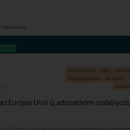
S TÁRSADALOM
DIAJOG
ADATVÉDELEM
GDPR
SZEMÉL
KÖZÖSSÉGI MÉDIA
INTERNET
nce
GOOGL
 az Európai Unió új adatvédelmi szabályoz
ta az Európai Unióban szigorúbb és mindenekelőtt egysége