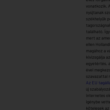
vonatkozik. 
nyújtanak szo
székhelyük p
tagországnak
található. Íg
mert az amer
ellen Hollan
magához a vá
kivizsgálja 
egyetértés, 
ével megkezd
szavazattal 
Az EU tagáll
új szabályoz
internetes ol
igénybe vette
kötelesek az