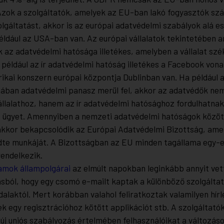
Azok a szolgáltatók, amelyek az EU-ban lakó fogyasztók sz
lgáltatást, akkor is az európai adatvédelmi szabályok alá e
éldául az USA-ban van. Az európai vállalatok tekintetében a
 az adatvédelmi hatósága illetékes, amelyben a vállalat szé
y például az ír adatvédelmi hatóság illetékes a Facebook vo
ikai konszern európai központja Dublinban van. Ha például 
diában adatvédelmi panasz merül fel, akkor az adatvédők ne
llalathoz, hanem az ír adatvédelmi hatósághoz fordulhatnak
az ügyet. Amennyiben a nemzeti adatvédelmi hatóságok közöt
akkor bekapcsolódik az Európai Adatvédelmi Bizottság, ame
te munkáját. A Bizottságban az EU minden tagállama egy-
rendelkezik.
amok állampolgárai
az elmúlt napokban leginkább annyit vet
ásból, hogy egy csomó e-mailt kaptak a különböző szolgáltat
dalaktól. Mert korábban valahol feliratkoztak valamilyen hírl
k egy regisztrációhoz kötött applikációt stb. A szolgáltató
 új uniós szabályozás értelmében felhasználóikat a változáso