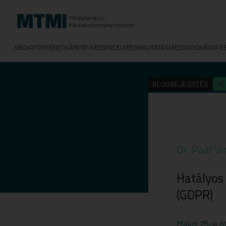
Médiatanács,
Médiatudományi Intézet
MÉDIATÖRTÉNET
KÁRPÁT-MEDENCEI MÉDIAKUTATÁS
MÉDIAJOG
MÉDIA É
BLOGBEJEGYZÉS
MÉ
Dr. Paál Vi
Hatályos
(GDPR)
Május 25-e ó