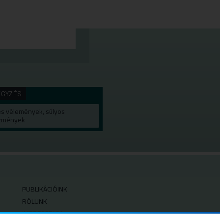
EGYZÉS
s vélemények, súlyos
zmények
PUBLIKÁCIÓINK
RÓLUNK
IMPRESSZUM