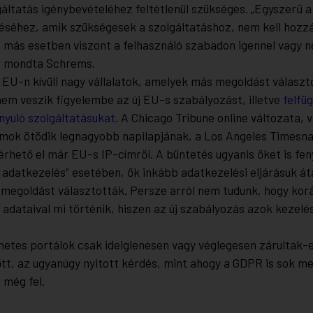
gáltatás igénybevételéhez feltétlenül szükséges. „Egyszerű a
éséhez, amik szükségesek a szolgáltatáshoz, nem kell hozzá
n más esetben viszont a felhasználó szabadon igennel vagy
– mondta Schrems.
 EU-n kívüli nagy vállalatok, amelyek más megoldást választ
em veszik figyelembe az új EU-s szabályozást, illetve
felfü
nyuló szolgáltatásukat
. A Chicago Tribune online változata, 
amok ötödik legnagyobb napilapjának, a Los Angeles Timesna
érhető el már EU-s IP-címről. A büntetés ugyanis őket is fe
 adatkezelés” esetében, ők inkább adatkezelési eljárásuk át
a megoldást választották. Persze arról nem tudunk, hogy kor
 adataival mi történik, hiszen az új szabályozás azok kezelés
netes portálok csak ideiglenesen vagy véglegesen zárultak-
őtt, az ugyanúgy nyitott kérdés, mint ahogy a GDPR is sok m
 még fel.