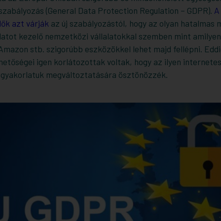
szabályozás (General Data Protection Regulation – GDPR).
A
ők azt várják
az új szabályozástól, hogy az olyan hatalmas
atot kezelő nemzetközi vállalatokkal szemben mint amilye
 Amazon stb. szigorúbb eszközökkel lehet majd fellépni. Edd
etőségei igen korlátozottak voltak, hogy az ilyen internete
 gyakorlatuk megváltoztatására ösztönözzék.