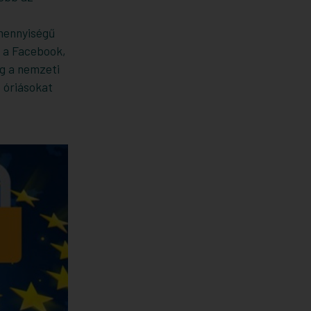
 mennyiségű
n a Facebook,
ig a nemzeti
s óriásokat