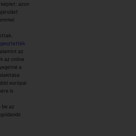
 képlet: azon
járulást
 nemmel
ottak.
ggesztették
valamint az
k az online
nyegetné a
alakítása
ábbi európai
ére is
e be az
egoldandó