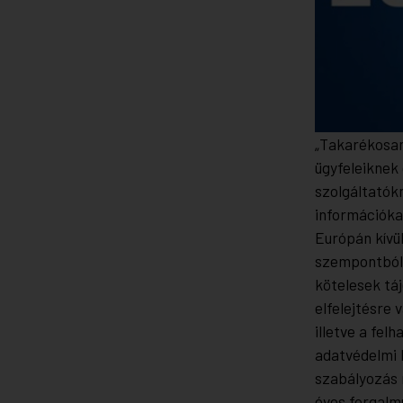
„Takarékosan 
ügyfeleiknek
szolgáltatók
információkat
Európán kívül
szempontból 
kötelesek táj
elfelejtésre 
illetve a fel
adatvédelmi 
szabályozás 
éves forgalm