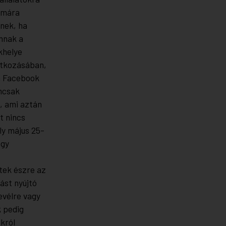
ámára
snek, ha
nnak a
khelye
natkozásában,
a Facebook
mcsak
, ami aztán
t nincs
ly május 25-
egy
tek észre az
ást nyújtó
evélre vagy
k pedig
król