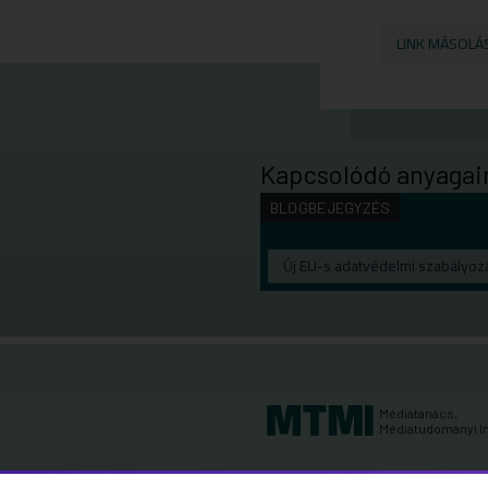
LINK MÁSOLÁ
Kapcsolódó anyagai
BLOGBEJEGYZÉS
Új EU-s adatvédelmi szabályoz
Médiatanács,
Médiatudományi I