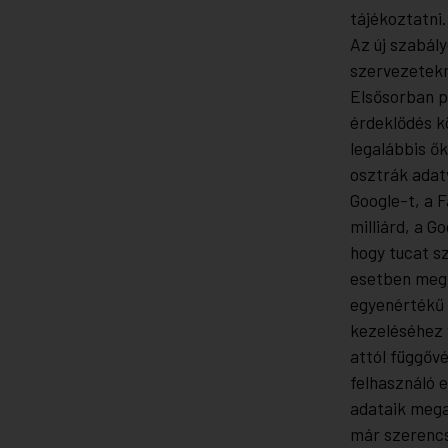
tájékoztatni.
Az új szabál
szervezetekr
Elsősorban p
érdeklődés k
legalábbis ő
osztrák adatv
Google-t, a 
milliárd, a G
hogy tucat s
esetben megt
egyenértékű 
kezeléséhez 
attól függővé
felhasználó 
adataik mega
már szerencs