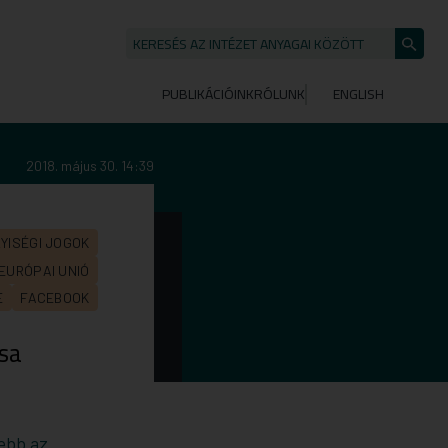
KERESÉS AZ INTÉZET ANYAGAI KÖZÖTT
Keresé
indítása
PUBLIKÁCIÓINK
RÓLUNK
ENGLISH
2018. május 30. 14:39
YISÉGI JOGOK
EURÓPAI UNIÓ
E
FACEBOOK
ása
sebb az