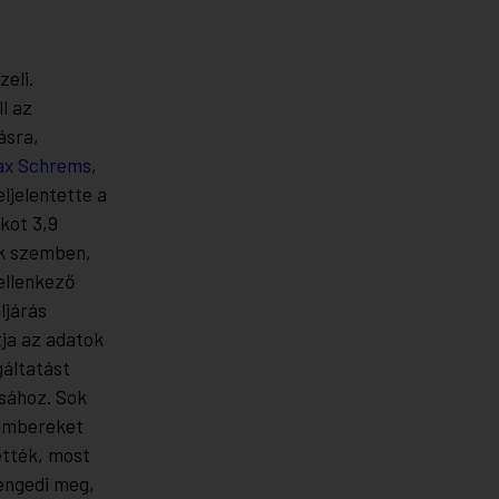
eli.
l az
ásra,
ax Schrems
,
ljelentette a
kot 3,9
lük szemben,
ellenkező
ljárás
tja az adatok
gáltatást
ásához. Sok
 embereket
ették, most
 engedi meg,