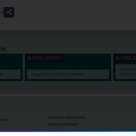
SA
nk
BLOGBEJEGYZÉS
BLOGBEJ
Veszélye
ás
Megosztok tehát híresztelek?
követke
Kutatási területeink:
ntézet
MÉDIATÖRTÉNET
KÁRPÁT-MEDENCEI MÉDIAKUTATÁS