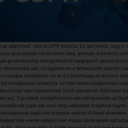
az adatokkal”, szól a GDPR mottója. Ez azt jelenti, hogy a v
 csak azon adatait kérdezhetik meg, amelyek feltétlenül szü
nak gondoskodniuk kell ügyfeleiktől megkapott adatok bizto
 titkosítaniuk kell. Az ügyfelek és a felhasználók adatait cs
i országba továbbítani, ha az EU Bizottsága az érintett áll
biztonságosnak nyilvánítja. Az interneten szolgáltatást nyú
ékoztatást adni ügyfeleiknek tárolt adataikról. Különösen fo
való jog”. Egy másik szolgáltatóhoz való váltás esetén az ügy
használóknak joguk van arra, hogy adataikat magukkal vigyék.
hatóságoknak joguk van bizonyos adatok törlését elrendelni.
megsértése esetén vállalatokat magas büntetéssel sújthatjá
uk 4%-áig is terjedhet. A GDPR nemcsak az EU-ban honos vá