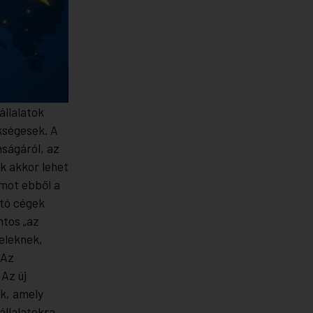
állalatok
kségesek. A
nságáról, az
ak akkor lehet
amot ebből a
jtó cégek
ntos „az
feleknek,
 Az
 Az új
k, amely
llalatokra