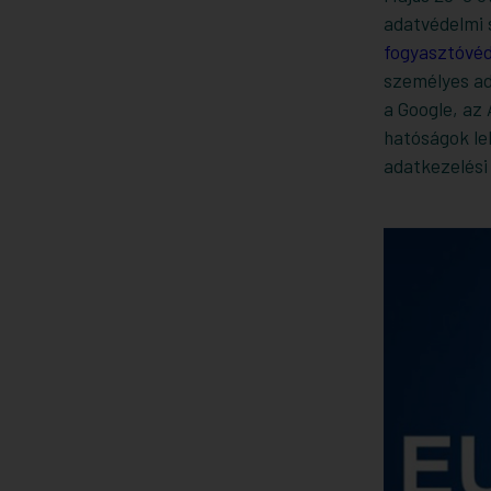
adatvédelmi 
fogyasztóvéd
személyes ad
a Google, az
hatóságok leh
adatkezelési