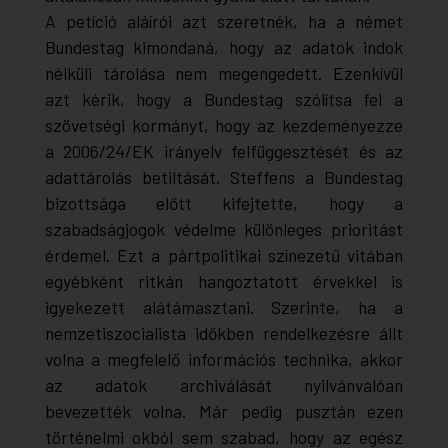
A petíció aláírói azt szeretnék, ha a német
Bundestag kimondaná, hogy az adatok indok
nélküli tárolása nem megengedett. Ezenkívül
azt kérik, hogy a Bundestag szólítsa fel a
szövetségi kormányt, hogy az kezdeményezze
a 2006/24/EK irányelv felfüggesztését és az
adattárolás betiltását. Steffens a Bundestag
bizottsága előtt kifejtette, hogy a
szabadságjogok védelme különleges prioritást
érdemel. Ezt a pártpolitikai színezetű vitában
egyébként ritkán hangoztatott érvekkel is
igyekezett alátámasztani. Szerinte, ha a
nemzetiszocialista időkben rendelkezésre állt
volna a megfelelő információs technika, akkor
az adatok archiválását nyilvánvalóan
bevezették volna. Már pedig pusztán ezen
történelmi okból sem szabad, hogy az egész