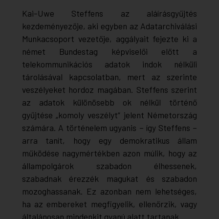
Kai-Uwe Steffens az aláírásgyűjtés
kezdeményezője, aki egyben az Adatarchiválási
Munkacsoport vezetője, aggályait fejezte ki a
német Bundestag képviselői előtt a
telekommunikációs adatok indok nélküli
tárolásával kapcsolatban, mert az szerinte
veszélyeket hordoz magában. Steffens szerint
az adatok különösebb ok nélkül történő
gyűjtése „komoly veszélyt“ jelent Németország
számára. A történelem ugyanis – így Steffens –
arra tanít, hogy egy demokratikus állam
működése nagymértékben azon múlik, hogy az
állampolgárok szabadon élhessenek,
szabadnak érezzék magukat és szabadon
mozoghassanak. Ez azonban nem lehetséges,
ha az embereket megfigyelik, ellenőrzik, vagy
általánosan mindenkit gyanú alatt tartanak.