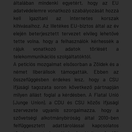
általában mindenki egyetért, hogy az EU
adatvédelemre vonatkozó szabályozását hozzá
kell igazítani az internetes korszak
kihívásaihoz. Az illetékes EU-biztos által az év
elején beterjesztett tervezet elvileg lehetővé
tette volna, hogy a felhasználók kérhessék a
rájuk vonatkozó adatok törlését a
telekommunikációs szolgáltatóktól.
A petíciós mozgalmat elsősorban a Zöldek és a
német liberálisok támogatták. Ebben az
összefüggésben érdekes lesz, hogy a CSU
ifjúsági tagozata soron következő pártnapján
milyen állást foglal a kérdésben. A Fiatal Unió
(Junge Union), a CDU és CSU közös ifjúsági
szervezete ugyanis szorgalmazza, hogy a
szövetségi alkotmánybíróság által 2010-ben
felfüggesztett adattárolással kapcsolatos