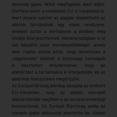
lakosság gyanú nélkül megfigyelés alatt álljon.
Steffens óvott a vonatkozó EU-s irányelvtől is,
mert nézete szerint az alapján kialakítható az
adatok tárolásának egy olyan rendszere,
amelyet aztán a kormányok a jövőben még
inkább kiterjeszthetnek. Németországban is el
tud képzelni olyan kormánytöbbséget, amely
nem riadna vissza attól, hogy létrehozza a
„nagytestvér” államát. A biztonsági hatóságok
is késztetést érezhetnének, hogy az
ellenőrzést a tartalmakra is kiterjesszék, és az
adatokat hosszútávon megőrizzék.
Az Európai Bíróság jelenleg vizsgálja az említett
EU-irányelvet, hogy az abban szereplő
adatarchiválás megfelel-e az európai emberjogi
konvenciónak. Az Európai Bizottság pedig az
irányelv újabb változatát jelentette be. Abban