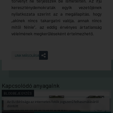
törvényt ne terjesszék be ismételten. Az ifjú
kereszténydemokraták egyik vezetőjének
nyilatkozata szerint az a megállapítás, hogy
„akinek nincs takargatni valója, annak nincs
mitől félnie”, az eddig érvényes ártatlanság
vélelmének megkerüléseként értelmezhető.
LINK MÁSOLÁSA
Kapcsolódó anyagaink
BLOGBEJEGYZÉS
Az EU Bírósága az internetes fotók jogszerű felhasználásáról
döntött