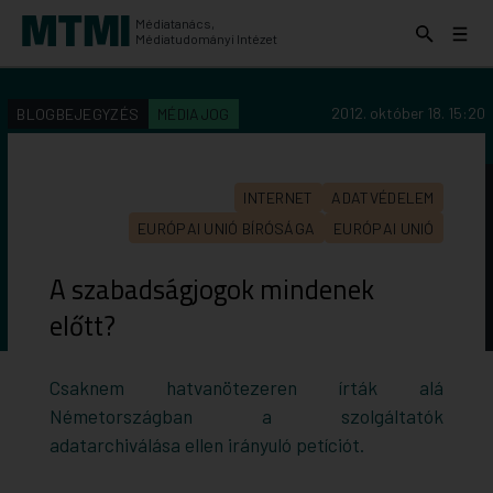
Médiatanács,
Keresés
Menü
Médiatudományi Intézet
kinyitása
kinyit
KERESÉS AZ INTÉZET ANYAGAI KÖZÖTT
Keresés
2012. október 18. 15:20
BLOGBEJEGYZÉS
MÉDIAJOG
indítása
INTERNET
ADATVÉDELEM
EURÓPAI UNIÓ BÍRÓSÁGA
EURÓPAI UNIÓ
A szabadságjogok mindenek
előtt?
Csaknem hatvanötezeren írták alá
Németországban a szolgáltatók
adatarchiválása ellen irányuló petíciót.