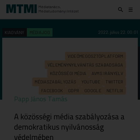
Médiatanács,
Keresés
Menü
Médiatudományi Intézet
kinyitása
kinyit
KERESÉS AZ INTÉZET ANYAGAI KÖZÖTT
Keresés
2022. július 22. 00:01
KIADVÁNY
MÉDIAJOG
indítása
VIDEÓMEGOSZTÓPLATFORM
VÉLEMÉNYNYILVÁNÍTÁS SZABADSÁGA
KÖZÖSSÉGI MÉDIA
AVMS IRÁNYELV
MÉDIASZABÁLYOZÁS
YOUTUBE
TWITTER
FACEBOOK
GDPR
GOOGLE
NETFLIX
Papp János Tamás
A közösségi média szabályozása a
demokratikus nyilvánosság
védelmében