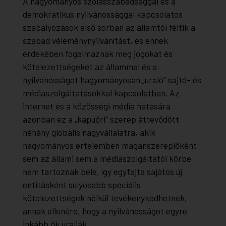
A hagyományos szólásszabadsággal és a
demokratikus nyilvánossággal kapcsolatos
szabályozások első sorban az államtól féltik a
szabad véleménynyilvánítást, és ennek
érdekében fogalmaznak meg jogokat és
kötelezettségeket az állammal és a
nyilvánosságot hagyományosan „uraló” sajtó- és
médiaszolgáltatásokkal kapcsolatban. Az
internet és a közösségi média hatására
azonban ez a „kapuőri” szerep áttevődött
néhány globális nagyvállalatra, akik
hagyományos értelemben magánszereplőként
sem az állami sem a médiaszolgáltatói körbe
nem tartoznak bele, így egyfajta sajátos új
entitásként súlyosabb speciális
kötelezettségek nélkül tevékenykedhetnek,
annak ellenére, hogy a nyilvánosságot egyre
inkább ők uralják.