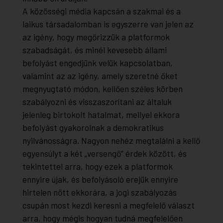
A közösségi média kapcsán a szakmai és a
laikus társadalomban is egyszerre van jelen az
az igény, hogy megőrizzük a platformok
szabadságát, és minél kevesebb állami
befolyást engedjünk velük kapcsolatban,
valamint az az igény, amely szeretné őket
megnyugtató módon, kellően széles körben
szabályozni és visszaszorítani az általuk
jelenleg birtokolt hatalmat, mellyel ekkora
befolyást gyakorolnak a demokratikus
nyilvánosságra. Nagyon nehéz megtalálni a kellő
egyensúlyt a két „versengő” érdek között, és
tekintettel arra, hogy ezek a platformok
ennyire újak, és befolyásoló erejük ennyire
hirtelen nőtt ekkorára, a jogi szabályozás
csupán most kezdi keresni a megfelelő választ
arra, hogy mégis hogyan tudná megfelelően