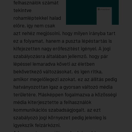
felhasználók számát
tekintve
rohamléptekkel halad
előre, így nem csak
azt nehéz megjósolni, hogy milyen irányba tart
ez a folyamat, hanem a puszta lépéstartás is
kifejezetten nagy erőfeszítést igényel. A jogi
szabályozásra általában jellemző, hogy pár
lépéssel lemaradva követi az életben
bekövetkező változásokat, és igen ritka,
amikor megelőlegezi azokat, ez az állítás pedig
hatványozottan igaz a gyorsan változó média
területére. Másképpen fogalmazva a közösségi
média kiterjesztette a felhasználók
kommunikációs szabadságjogait, az ezt
szabályozó jogi környezet pedig jelenleg is
igyekszik felzárkózni.