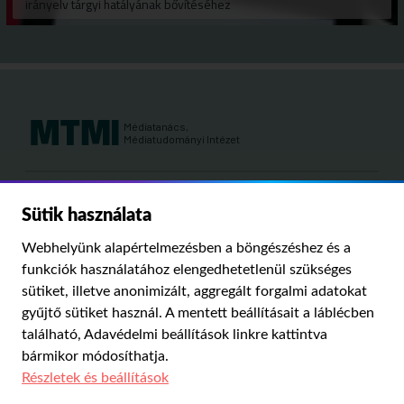
irányelv tárgyi hatályának bővítéséhez
Médiatanács,
Médiatudományi Intézet
Kutatási területeink:
Sütik használata
MÉDIATÖRTÉNET
KÁRPÁT-MEDENCEI MÉDIAKUTATÁS
MÉDIAJOG
Webhelyünk alapértelmezésben a böngészéshez és a
MÉDIA ÉS TÁRSADALOM
funkciók használatához elengedhetetlenül szükséges
sütiket, illetve anonimizált, aggregált forgalmi adatokat
gyűjtő sütiket használ. A mentett beállításait a láblécben
PUBLIKÁCIÓINK
RÓLUNK
IMPRESSZUM
SZERZŐI JOGOK
található,
Adavédelmi beállítások
linkre kattintva
ADATVÉDELMI BEÁLLÍTÁSOK
bármikor módosíthatja.
Részletek és beállítások