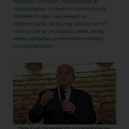
hatóságok szemében. Pedig olvasták az
Anyaországban, Erdélyben, Pozsonyban és
Újvidéken is. Igaz, elég kevesen és
rendszertelenül, de egy-egy példány kézről-
kézre járt és az ott olvasott cikkek sokáig
témául szolgáltak az ellenzéki értelmiségi
beszélgetésekben.
Deák Ernő főszerkesztő a szabadkai esten