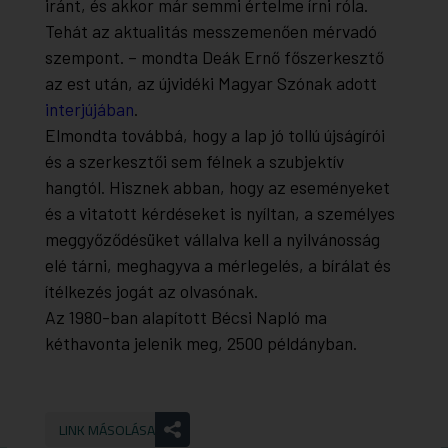
iránt, és akkor már semmi értelme írni róla.
Tehát az aktualitás messzemenően mérvadó
szempont. – mondta Deák Ernő főszerkesztő
az est után, az újvidéki Magyar Szónak adott
interjújában
.
Elmondta továbbá, hogy a lap jó tollú újságírói
és a szerkesztői sem félnek a szubjektív
hangtól. Hisznek abban, hogy az eseményeket
és a vitatott kérdéseket is nyíltan, a személyes
meggyőződésüket vállalva kell a nyilvánosság
elé tárni, meghagyva a mérlegelés, a bírálat és
ítélkezés jogát az olvasónak.
Az 1980-ban alapított Bécsi Napló ma
kéthavonta jelenik meg, 2500 példányban.
LINK MÁSOLÁSA