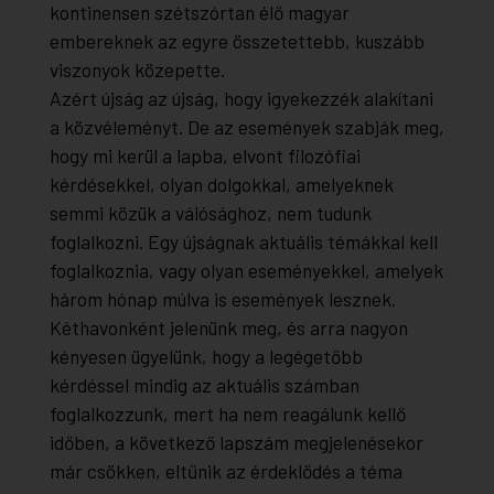
kontinensen szétszórtan élő magyar
embereknek az egyre összetettebb, kuszább
viszonyok közepette.
Azért újság az újság, hogy igyekezzék alakítani
a közvéleményt. De az események szabják meg,
hogy mi kerül a lapba, elvont filozófiai
kérdésekkel, olyan dolgokkal, amelyeknek
semmi közük a válósághoz, nem tudunk
foglalkozni. Egy újságnak aktuális témákkal kell
foglalkoznia, vagy olyan eseményekkel, amelyek
három hónap múlva is események lesznek.
Kéthavonként jelenünk meg, és arra nagyon
kényesen ügyelünk, hogy a legégetőbb
kérdéssel mindig az aktuális számban
foglalkozzunk, mert ha nem reagálunk kellő
időben, a következő lapszám megjelenésekor
már csökken, eltűnik az érdeklődés a téma