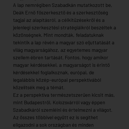
A lap nemrégiben Szabadkán mutatkozott be,
Deák Ernő főszerkesztő és a szerkesztőség
tagjai az alapításról, a célkitűzésekről és a
jelenlegi szerkesztési stratégiáikról beszéltek a
közönségnek. Mint mondták, feladatuknak
tekintik a lap révén a magyar szó eljuttatását a
világ magyarságához, az egyetemes magyar
szellem ébren tartását. Fontos, hogy amikor
magyar kérdésekkel, a magyarságot is érintő
kérdésekkel foglalkoznak, európai, de
legalábbis közép-európai perspektívából
közelítsék meg a témát.
Ez a perspektíva természetszerűen kicsit más,
mint Budapestről, Kolozsvárról vagy éppen
Szabadkáról szemlélni és értelmezni a világot.
Az összes többivel együtt ez is segíthet
eligazodni a sok országban és minden