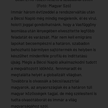
(Fotó: Magyar Szó)
Immár három évtizeddel a rendszerváltás után
a Bécsi Napló még mindig megjelenik, él és virul,
holott joggal gondolhatnánk, hogy a Vasfüggöny
leomlása után lényegében elveszítette legfőbb
feladatát és varázsát. Már nem kell emigráns
lapokat becsempészni a határon, szabadon
behozható bármilyen sajtótermék és helyben is
készülhet mindenféle profilú és indíttatású
újság. Mégis a Bécsi Napló alkalmazkodni tudott
a megváltozott időkhöz, fennmaradt és
megtalálta helyét a globalizált világban.
Továbbra is olvassák a bécsi/ausztriai
magyarok, az anyaországiak és a határon túli
magyar közösségek tagjai, de még szélesíteni is
tudta olvasótáborát és immár a világ
magyarságához szól.