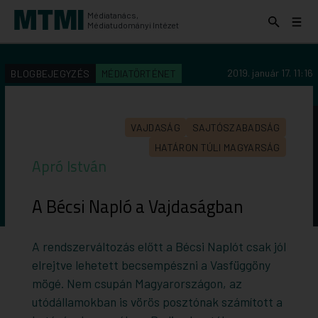
Médiatanács,
Keresés
Menü
Médiatudományi Intézet
kinyitása
kinyit
KERESÉS AZ INTÉZET ANYAGAI KÖZÖTT
Keresés
2019. január 17. 11:16
BLOGBEJEGYZÉS
MÉDIATÖRTÉNET
indítása
VAJDASÁG
SAJTÓSZABADSÁG
HATÁRON TÚLI MAGYARSÁG
Apró István
A Bécsi Napló a Vajdaságban
A rendszerváltozás előtt a Bécsi Naplót csak jól
elrejtve lehetett becsempészni a Vasfüggöny
mögé. Nem csupán Magyarországon, az
utódállamokban is vörös posztónak számított a