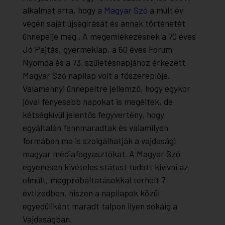
alkalmat arra, hogy a
Magyar Szó
a múlt év
végén saját újságírását és annak történetét
ünnepelje meg . A megemlékezésnek a 70 éves
Jó Pajtás, gyermeklap, a 60 éves Forum
Nyomda és a 73. születésnapjához érkezett
Magyar Szó napilap volt a főszereplője.
Valamennyi ünnepeltre jellemző, hogy egykor
jóval fényesebb napokat is megéltek, de
kétségkívül jelentős fegyvertény, hogy
egyáltalán fennmaradtak és valamilyen
formában ma is szolgálhatják a vajdasági
magyar médiafogyasztókat. A Magyar Szó
egyenesen kivételes státust tudott kivívni az
elmúlt, megpróbáltatásokkal terhelt 7
évtizedben, hiszen a napilapok közül
egyedüliként maradt talpon ilyen sokáig a
Vajdaságban.