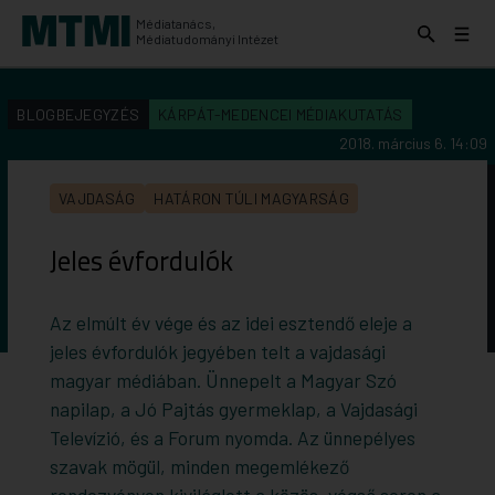
Médiatanács,
Keresés
Menü
Médiatudományi Intézet
kinyitása
kinyit
KERESÉS AZ INTÉZET ANYAGAI KÖZÖTT
Keresés
BLOGBEJEGYZÉS
KÁRPÁT-MEDENCEI MÉDIAKUTATÁS
indítása
2018. március 6. 14:09
VAJDASÁG
HATÁRON TÚLI MAGYARSÁG
Jeles évfordulók
Az elmúlt év vége és az idei esztendő eleje a
jeles évfordulók jegyében telt a vajdasági
magyar médiában. Ünnepelt a Magyar Szó
napilap, a Jó Pajtás gyermeklap, a Vajdasági
Televízió, és a Forum nyomda. Az ünnepélyes
szavak mögül, minden megemlékező
rendezvényen kiviláglott a közös, végső soron a