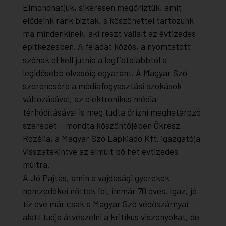
Elmondhatjuk, sikeresen megőriztük, amit
elődeink ránk bíztak, s köszönettel tartozunk
ma mindenkinek, aki részt vállalt az évtizedes
építkezésben. A feladat közös, a nyomtatott
szónak el kell jutnia a legfiatalabbtól a
legidősebb olvasóig egyaránt. A Magyar Szó
szerencsére a médiafogyasztási szokások
változásával, az elektronikus média
térhódításával is meg tudta őrizni meghatározó
szerepét – mondta köszöntőjében Ökrész
Rozália, a Magyar Szó Lapkiadó Kft. igazgatója
visszatekintve az elmúlt bő hét évtizedes
múltra.
A Jó Pajtás, amin a vajdasági gyerekek
nemzedékei nőttek fel, immár 70 éves. Igaz, jó
tíz éve már csak a Magyar Szó védőszárnyai
alatt tudja átvészelni a kritikus viszonyokat, de