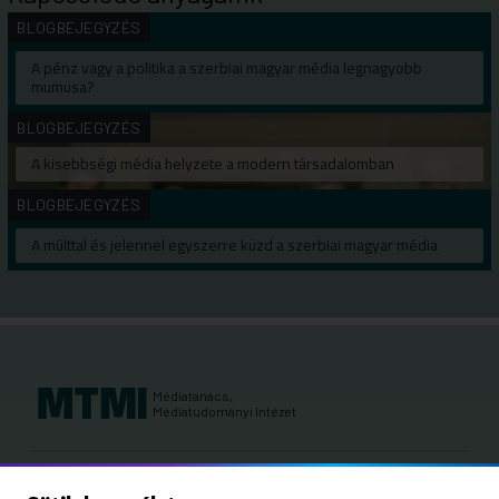
BLOGBEJEGYZÉS
A pénz vagy a politika a szerbiai magyar média legnagyobb
mumusa?
BLOGBEJEGYZÉS
A kisebbségi média helyzete a modern társadalomban
BLOGBEJEGYZÉS
A múlttal és jelennel egyszerre küzd a szerbiai magyar média
Médiatanács,
Médiatudományi Intézet
Kutatási területeink: