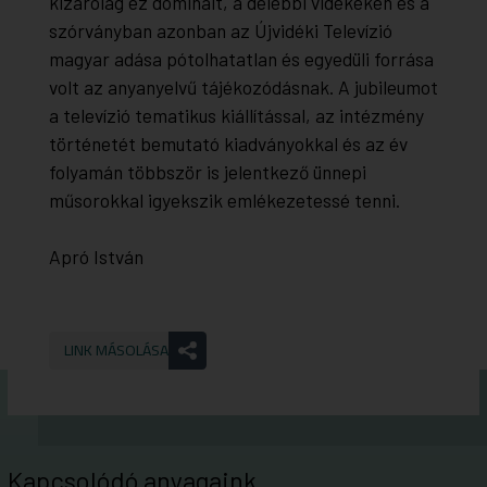
kizárólag ez dominált, a délebbi vidékeken és a
szórványban azonban az Újvidéki Televízió
magyar adása pótolhatatlan és egyedüli forrása
volt az anyanyelvű tájékozódásnak. A jubileumot
a televízió tematikus kiállítással, az intézmény
történetét bemutató kiadványokkal és az év
folyamán többször is jelentkező ünnepi
műsorokkal igyekszik emlékezetessé tenni.
Apró István
LINK MÁSOLÁSA
Kapcsolódó anyagaink