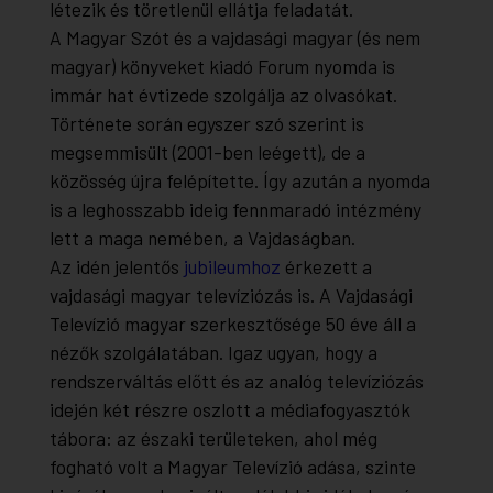
létezik és töretlenül ellátja feladatát.
A Magyar Szót és a vajdasági magyar (és nem
magyar) könyveket kiadó Forum nyomda is
immár hat évtizede szolgálja az olvasókat.
Története során egyszer szó szerint is
megsemmisült (2001-ben leégett), de a
közösség újra felépítette. Így azután a nyomda
is a leghosszabb ideig fennmaradó intézmény
lett a maga nemében, a Vajdaságban.
Az idén jelentős
jubileumhoz
érkezett a
vajdasági magyar televíziózás is. A Vajdasági
Televízió magyar szerkesztősége 50 éve áll a
nézők szolgálatában. Igaz ugyan, hogy a
rendszerváltás előtt és az analóg televíziózás
idején két részre oszlott a médiafogyasztók
tábora: az északi területeken, ahol még
fogható volt a Magyar Televízió adása, szinte