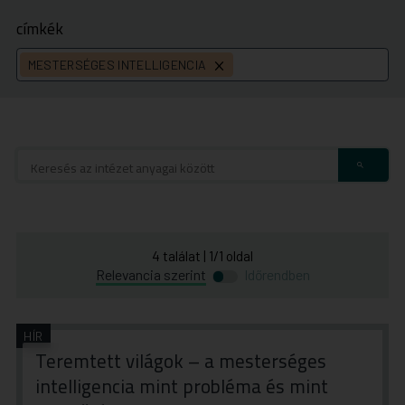
címkék
MESTERSÉGES INTELLIGENCIA
címke
törlése
4
találat
|
1
/
1
oldal
Átváltás
Átváltás
Relevancia szerint
Időrendben
időrend
relevancia
szerinti
szerinti
rendezésre
rendezésre
HÍR
Teremtett világok – a mesterséges
intelligencia mint probléma és mint