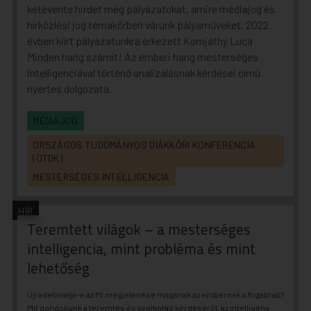
kétévente hirdet meg pályázatokat, amire médiajog és
hírközlési jog témakörben várunk pályaműveket. 2022
évben kiírt pályázatunkra érkezett Komjáthy Luca
Minden hang számít! Az emberi hang mesterséges
intelligenciával történő analizálásnak kérdései című
nyertes dolgozata.
MÉDIAJOG
ORSZÁGOS TUDOMÁNYOS DIÁKKÖRI KONFERENCIA
(OTDK)
MESTERSÉGES INTELLIGENCIA
HÍR
Teremtett világok – a mesterséges
intelligencia, mint probléma és mint
lehetőség
Újradefiniálja-e az MI megjelenése magának az embernek a fogalmát?
Mit gondoljunk a teremtés és az alkotás kérdéséről, az intelligens