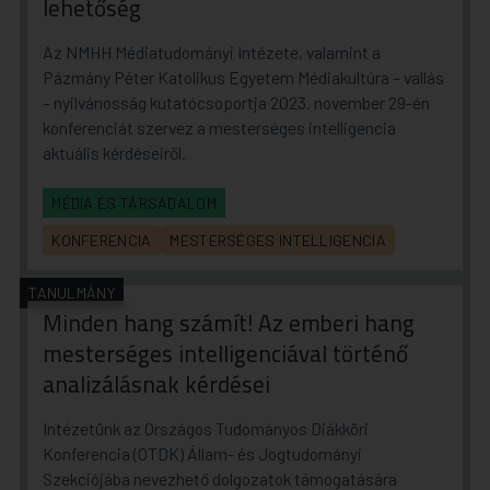
lehetőség
Az NMHH Médiatudományi Intézete, valamint a
Pázmány Péter Katolikus Egyetem
Médiakultúra – vallás
– nyilvánosság
kutatócsoportja 2023. november 29-én
konferenciát szervez a mesterséges intelligencia
aktuális kérdéseiről.
MÉDIA ÉS TÁRSADALOM
KONFERENCIA
MESTERSÉGES INTELLIGENCIA
TANULMÁNY
Minden hang számít! Az emberi hang
mesterséges intelligenciával történő
analizálásnak kérdései
Intézetünk az Országos Tudományos Diákköri
Konferencia (OTDK) Állam- és Jogtudományi
Szekciójába nevezhető dolgozatok támogatására