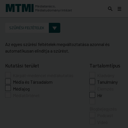
Médiatanács,
Keresés
Menü
Médiatudományi Intézet
kinyitása
kinyit
KERESÉS AZ INTÉZET ANYAGAI KÖZÖTT
Keresés
SZŰRÉSI FELTÉTELEK
indítása
Az egyes szűrési feltételek megváltoztatása azonnal és
automatikusan elindítja a szűrést.
Kutatási terület
Tartalomtípus
Kárpát-medencei médiakutatás
Kiadvány
Média és Társadalom
Tanulmány
Médiajog
Elemzés
Médiatörténet
Hír
Blogbejegyzés
Podcast
Videó