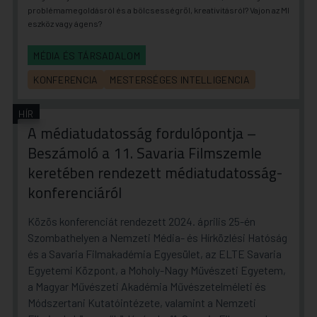
problémamegoldásról és a bölcsességről, kreativitásról? Vajon az MI
eszköz vagy ágens?
MÉDIA ÉS TÁRSADALOM
KONFERENCIA
MESTERSÉGES INTELLIGENCIA
HÍR
A médiatudatosság fordulópontja –
Beszámoló a 11. Savaria Filmszemle
keretében rendezett médiatudatosság-
konferenciáról
Közös konferenciát rendezett 2024. április 25-én
Szombathelyen a Nemzeti Média- és Hírközlési Hatóság
és a Savaria Filmakadémia Egyesület, az ELTE Savaria
Egyetemi Központ, a Moholy-Nagy Művészeti Egyetem,
a Magyar Művészeti Akadémia Művészetelméleti és
Módszertani Kutatóintézete, valamint a Nemzeti