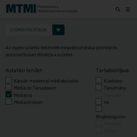
Médiatanács,
Keresés
Menü
Médiatudományi Intézet
kinyitása
kinyit
KERESÉS AZ INTÉZET ANYAGAI KÖZÖTT
Keresés
SZŰRÉSI FELTÉTELEK
indítása
Az egyes szűrési feltételek megváltoztatása azonnal és
automatikusan elindítja a szűrést.
Kutatási terület
Tartalomtípus
Kárpát-medencei médiakutatás
Kiadvány
Média és Társadalom
Tanulmány
Médiajog
Elemzés
Médiatörténet
Hír
Blogbejegyzés
Podcast
Videó