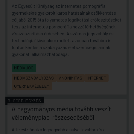
Az Egyesült Királyság az internetes pornográfia
gyermekekre gyakorolt káros hatásainak csökkentése
céljából 2015 óta folyamatos jogalkotási erőfeszítéseket
tesz az internetes pornográfia hozzáférhetőségének
visszaszorítása érdekében. A számos jogszabály és
technológiai kívánalom mellett azonban továbbra is
fontos kérdés a szabályozás életszerűsége, annak
gyakorlati alkalmazhatósága.
MÉDIAJOG
MÉDIASZABÁLYOZÁS
ANONIMITÁS
INTERNET
GYERMEKVÉDELEM
BLOGBEJEGYZÉS
A hagyományos média tovább veszít
véleménypiaci részesedéséből
A televíziónak a legnagyobb a súlya továbbra is a