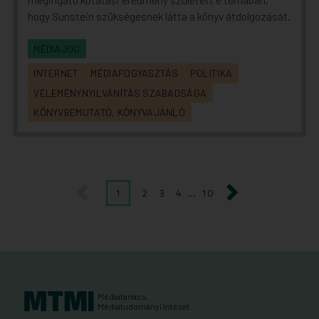
hogy Sunstein szükségesnek látta a könyv átdolgozását.
MÉDIAJOG
INTERNET
MÉDIAFOGYASZTÁS
POLITIKA
VÉLEMÉNYNYILVÁNÍTÁS SZABADSÁGA
KÖNYVBEMUTATÓ, KÖNYVAJÁNLÓ
1
2
3
4
10
…
előző
következő
Médiatanács,
Médiatudományi Intézet