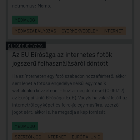
netmumus: Momo.
MÉDIAJOG
MÉDIASZABÁLYOZÁS
GYERMEKVÉDELEM
INTERNET
BLOGBEJEGYZÉS
Az EU Bírósága az internetes fotók
jogszerű felhasználásáról döntött
Ha az interneten egy fotó szabadon hozzáférhető, akkor
sem lehet a fotósa engedélye nélkül egy másik
weboldalon közzétenni – hozta meg döntését (C–161/17)
az Európai Unió Bírósága (EuB). Vagyis ha valaki letölt az
internetről egy képet és felrakja egy másikra, szerzői
jogot sért, akkor is, ha megadja a kép forrását.
MÉDIAJOG
SZERZŐI JOG
INTERNET
EURÓPAI UNIÓ