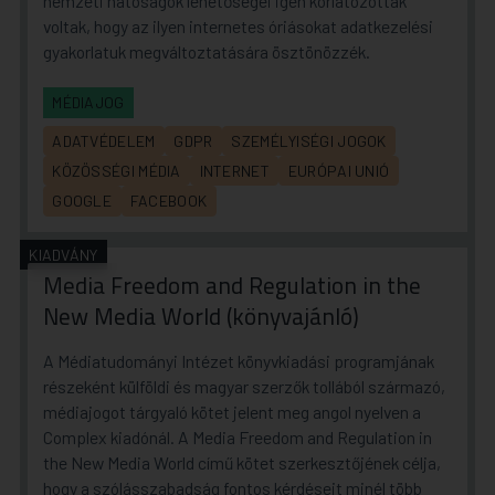
nemzeti hatóságok lehetőségei igen korlátozottak
voltak, hogy az ilyen internetes óriásokat adatkezelési
gyakorlatuk megváltoztatására ösztönözzék.
MÉDIAJOG
ADATVÉDELEM
GDPR
SZEMÉLYISÉGI JOGOK
KÖZÖSSÉGI MÉDIA
INTERNET
EURÓPAI UNIÓ
GOOGLE
FACEBOOK
KIADVÁNY
Media Freedom and Regulation in the
New Media World (könyvajánló)
A Médiatudományi Intézet könyvkiadási programjának
részeként külföldi és magyar szerzők tollából származó,
médiajogot tárgyaló kötet jelent meg angol nyelven a
Complex kiadónál. A Media Freedom and Regulation in
the New Media World című kötet szerkesztőjének célja,
hogy a szólásszabadság fontos kérdéseit minél több