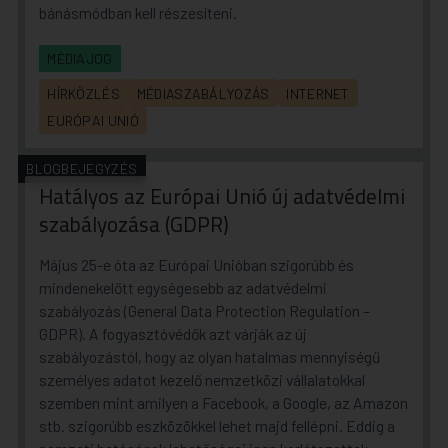
bánásmódban kell részesíteni.
MÉDIAJOG
HÍRKÖZLÉS
MÉDIASZABÁLYOZÁS
INTERNET
EURÓPAI UNIÓ
BLOGBEJEGYZÉS
Hatályos az Európai Unió új adatvédelmi
szabályozása (GDPR)
Május 25-e óta az Európai Unióban szigorúbb és
mindenekelőtt egységesebb az adatvédelmi
szabályozás (General Data Protection Regulation –
GDPR). A fogyasztóvédők azt várják az új
szabályozástól, hogy az olyan hatalmas mennyiségű
személyes adatot kezelő nemzetközi vállalatokkal
szemben mint amilyen a Facebook, a Google, az Amazon
stb. szigorúbb eszközökkel lehet majd fellépni. Eddig a