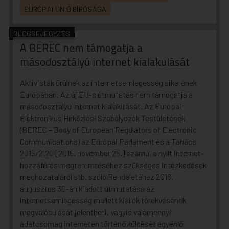
EURÓPAI UNIÓ BÍRÓSÁGA
BLOGBEJEGYZÉS
A BEREC nem támogatja a
másodosztályú internet kialakulását
Aktivisták örülnek az internetsemlegesség sikerének
Európában. Az új EU-s útmutatás nem támogatja a
másodosztályú internet kialakítását. Az Európai
Elektronikus Hírközlési Szabályozók Testületének
(BEREC – Body of European Regulators of Electronic
Communications) az Európai Parlament és a Tanács
2015/2120 [2015. november 25.] számú, a nyílt internet-
hozzáférés megteremtéséhez szükséges intézkedések
meghozataláról stb. szóló Rendeletéhez 2016.
augusztus 30-án kiadott útmutatása az
internetsemlegesség mellett kiállók törekvésének
megvalósulását jelentheti, vagyis valamennyi
adatcsomag interneten történő küldését egyenlő