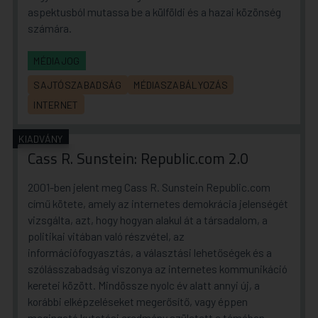
aspektusból mutassa be a külföldi és a hazai közönség
számára.
MÉDIAJOG
SAJTÓSZABADSÁG
MÉDIASZABÁLYOZÁS
INTERNET
KIADVÁNY
Cass R. Sunstein: Republic.com 2.0
2001-ben jelent meg Cass R. Sunstein Republic.com
című kötete, amely az internetes demokrácia jelenségét
vizsgálta, azt, hogy hogyan alakul át a társadalom, a
politikai vitában való részvétel, az
információfogyasztás, a választási lehetőségek és a
szólásszabadság viszonya az internetes kommunikáció
keretei között. Mindössze nyolc év alatt annyi új, a
korábbi elképzeléseket megerősítő, vagy éppen
megingató kutatási eredmény született e témában,