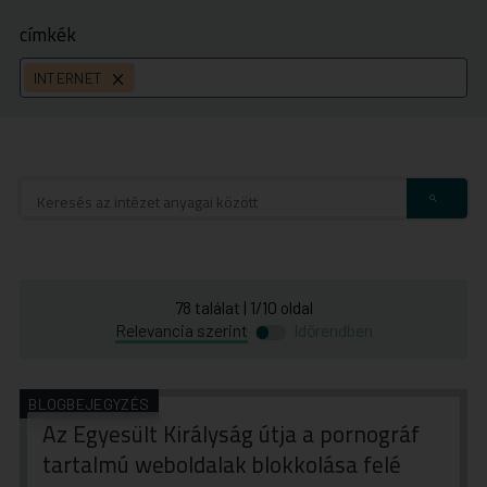
címkék
INTERNET
címke
törlése
78
találat
|
1
/
10
oldal
Átváltás
Átváltás
Relevancia szerint
Időrendben
időrend
relevancia
szerinti
szerinti
rendezésre
rendezésre
BLOGBEJEGYZÉS
Az Egyesült Királyság útja a pornográf
tartalmú weboldalak blokkolása felé