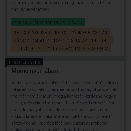
véleménypiacon. A helyi és a regionális témák terén a
napilapok vezetnek.
MÉDIA ÉS TÁRSADALOM
MÉDIAJOG
SAJTÓSZABADSÁG
RÁDIÓ
MÉDIAFOGYASZTÁS
KÖZSZOLGÁLATI MÉDIASZOLGÁLTATÁS
INTERNET
TELEVÍZIÓ
VÉLEMÉNYNYILVÁNÍTÁS SZABADSÁGA
BLOGBEJEGYZÉS
Momo nyomában
Amikor a kiskorúak online térben való védelméről, felelős
internethasználatról és médiatudatosságról beszélünk,
ma már nem állhatunk meg a korhatár-kérdésnél vagy a
káros, erőszakos tartalmakat szűrő szoftvereknél. Ma
már a legnagyobb veszély észrevétlenül, sokszor a
kiskorú kifejezett akaratára kúszik be a küszöb alatt,
sötét viccnek, merész játéknak, bátorságpróbának,
kihívásnak álcázva magát. Bemutatkozik az új