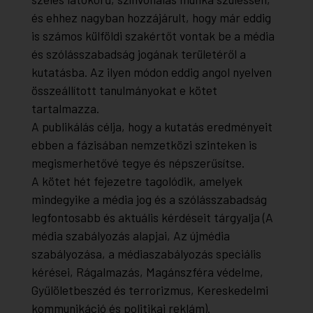
és ehhez nagyban hozzájárult, hogy már eddig
is számos külföldi szakértőt vontak be a média
és szólásszabadság jogának területéről a
kutatásba. Az ilyen módon eddig angol nyelven
összeállított tanulmányokat e kötet
tartalmazza.
A publikálás célja, hogy a kutatás eredményeit
ebben a fázisában nemzetközi szinteken is
megismerhetővé tegye és népszerűsítse.
A kötet hét fejezetre tagolódik, amelyek
mindegyike a média jog és a szólásszabadság
legfontosabb és aktuális kérdéseit tárgyalja (A
média szabályozás alapjai, Az újmédia
szabályozása, a médiaszabályozás speciális
kérései, Rágalmazás, Magánszféra védelme,
Gyűlöletbeszéd és terrorizmus, Kereskedelmi
kommunikáció és politikai reklám).