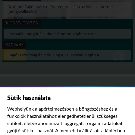
A német Sajtótanács elérkezettnek látja az időt az internet
„megszállására”
BLOGBEJEGYZÉS
Korhatár kategóriás lehet Németországban a net
KIADVÁNY
Sajtószabadság és médiajog a 21. század elején 4.
Médiatanács,
Sütik használata
Médiatudományi Intézet
Webhelyünk alapértelmezésben a böngészéshez és a
funkciók használatához elengedhetetlenül szükséges
Kutatási területeink:
sütiket, illetve anonimizált, aggregált forgalmi adatokat
MÉDIATÖRTÉNET
KÁRPÁT-MEDENCEI MÉDIAKUTATÁS
MÉDIAJOG
gyűjtő sütiket használ. A mentett beállításait a láblécben