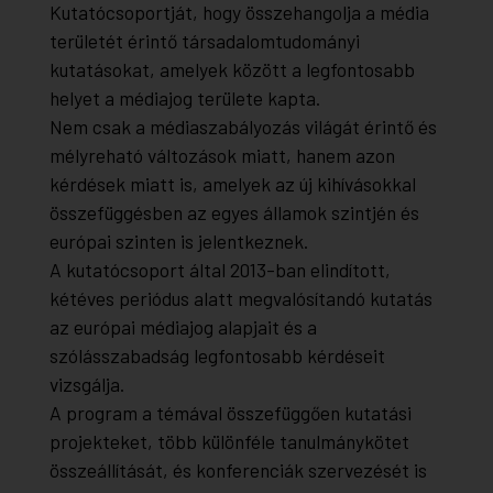
Kutatócsoportját, hogy összehangolja a média
területét érintő társadalomtudományi
kutatásokat, amelyek között a legfontosabb
helyet a médiajog területe kapta.
Nem csak a médiaszabályozás világát érintő és
mélyreható változások miatt, hanem azon
kérdések miatt is, amelyek az új kihívásokkal
összefüggésben az egyes államok szintjén és
európai szinten is jelentkeznek.
A kutatócsoport által 2013-ban elindított,
kétéves periódus alatt megvalósítandó kutatás
az európai médiajog alapjait és a
szólásszabadság legfontosabb kérdéseit
vizsgálja.
A program a témával összefüggően kutatási
projekteket, több különféle tanulmánykötet
összeállítását, és konferenciák szervezését is