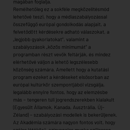
magában foglalja.
Remélhetőleg ez a sokféle megközelítésmód
lehetővé teszi, hogy a médiaszabályozással
összefüggő európai gondolkodás alapjait, a
felvetődött kérdésekre adható válaszokat, a
„legjobb gyakorlatokat”, valamint a
szabályozások „közös minimumát” a
programban részt vevők feltárják, és mindez
elérhetővé váljon a lehető legszélesebb
közönség számára. Amellett hogy a kutatási
program ezeket a kérdéseket elsősorban az
európai kultúrkör szempontjából vizsgálja,
legalább ennyire fontos, hogy az elemzésbe
más – tengeren túli jogrendszerekben kialakult
(Egyesült Államok, Kanada, Ausztrália, Új-
Zéland) – szabályozási modellek is bekerüljenek.
Az Akadémia számára nagyon fontos volt, hogy
széles látókörű, színvonalas munka szülessen,