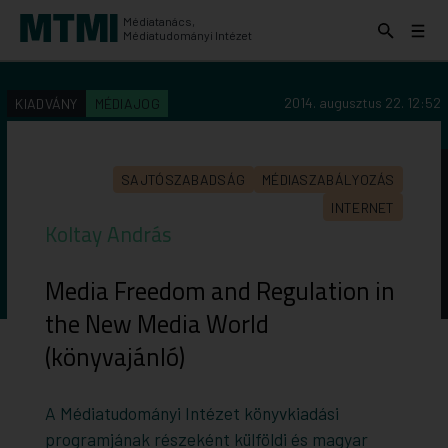
Médiatanács,
Keresés
Menü
Médiatudományi Intézet
kinyitása
kinyit
KERESÉS AZ INTÉZET ANYAGAI KÖZÖTT
Keresés
2014. augusztus 22. 12:52
KIADVÁNY
MÉDIAJOG
indítása
SAJTÓSZABADSÁG
MÉDIASZABÁLYOZÁS
INTERNET
Koltay András
Media Freedom and Regulation in
the New Media World
(könyvajánló)
A Médiatudományi Intézet könyvkiadási
programjának részeként külföldi és magyar