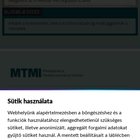
Megjelent az In Medias Res legújabb száma
BLOGBEJEGYZÉS
Inkább a kommentek, nem a szólásszabadság miatt aggódnak a
németek
Médiatanács,
Médiatudományi Intézet
Kutatási területeink:
Sütik használata
MÉDIATÖRTÉNET
KÁRPÁT-MEDENCEI MÉDIAKUTATÁS
MÉDIAJOG
Webhelyünk alapértelmezésben a böngészéshez és a
MÉDIA ÉS TÁRSADALOM
funkciók használatához elengedhetetlenül szükséges
sütiket, illetve anonimizált, aggregált forgalmi adatokat
gyűjtő sütiket használ. A mentett beállításait a láblécben