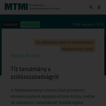
Médiatanács,
Keresés
Menü
Médiatudományi Intézet
kinyitása
kinyit
KERESÉS AZ INTÉZET ANYAGAI KÖZÖTT
Keresés
2019. március 5. 10:30
KIADVÁNY
MÉDIAJOG
indítása
VÉLEMÉNYNYILVÁNÍTÁS SZABADSÁGA
MÉDIASZABÁLYOZÁS
Koltay András
Tíz tanulmány a
szólásszabadságról
A Médiatudományi Intézet által gondozott
könyvsorozatunk legújabb kötete Koltay András
tíz válogatott tanulmányát foglalja egybe,