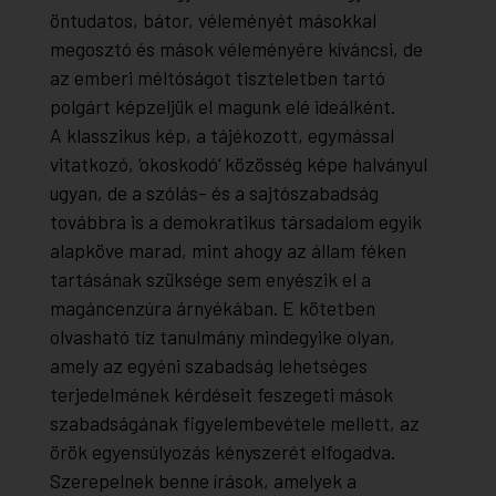
öntudatos, bátor, véleményét másokkal
megosztó és mások véleményére kíváncsi, de
az emberi méltóságot tiszteletben tartó
polgárt képzeljük el magunk elé ideálként.
A klasszikus kép, a tájékozott, egymással
vitatkozó, ‘okoskodó’ közösség képe halványul
ugyan, de a szólás- és a sajtószabadság
továbbra is a demokratikus társadalom egyik
alapköve marad, mint ahogy az állam féken
tartásának szüksége sem enyészik el a
magáncenzúra árnyékában. E kötetben
olvasható tíz tanulmány mindegyike olyan,
amely az egyéni szabadság lehetséges
terjedelmének kérdéseit feszegeti mások
szabadságának figyelembevétele mellett, az
örök egyensúlyozás kényszerét elfogadva.
Szerepelnek benne írások, amelyek a