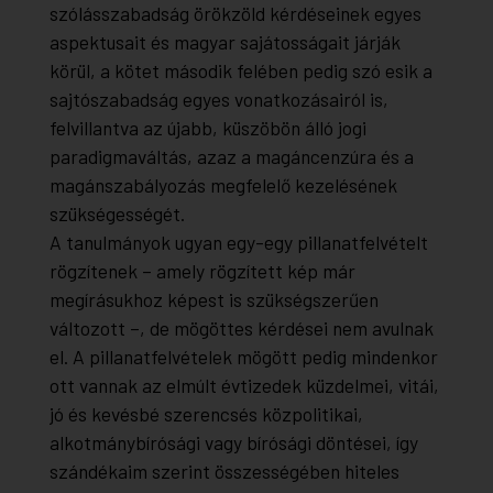
szólásszabadság örökzöld kérdéseinek egyes
aspektusait és magyar sajátosságait járják
körül, a kötet második felében pedig szó esik a
sajtószabadság egyes vonatkozásairól is,
felvillantva az újabb, küszöbön álló jogi
paradigmaváltás, azaz a magáncenzúra és a
magánszabályozás megfelelő kezelésének
szükségességét.
A tanulmányok ugyan egy-egy pillanatfelvételt
rögzítenek – amely rögzített kép már
megírásukhoz képest is szükségszerűen
változott –, de mögöttes kérdései nem avulnak
el. A pillanatfelvételek mögött pedig mindenkor
ott vannak az elmúlt évtizedek küzdelmei, vitái,
jó és kevésbé szerencsés közpolitikai,
alkotmánybírósági vagy bírósági döntései, így
szándékaim szerint összességében hiteles