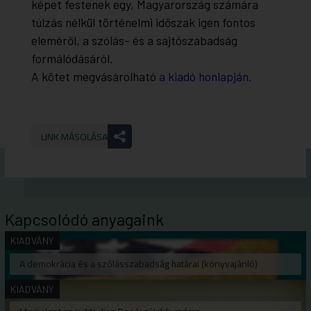
képet festenek egy, Magyarország számára
túlzás nélkül történelmi időszak igen fontos
eleméről, a szólás- és a sajtószabadság
formálódásáról.
A kötet megvásárolható
a kiadó honlapján.
LINK MÁSOLÁSA
Kapcsolódó anyagaink
KIADVÁNY
A demokrácia és a szólásszabadság határai (könyvajánló)
KIADVÁNY