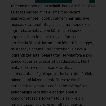
történelemben példa nélküli, hogy a szólás- és a
sajtószabadság mint elismert és védett
alapvető emberi jogok csaknem harminc éve
megszakítatlanul integráns elemét képezik a
jogrendszernek. Jelen kötet az e jogokkal
kapcsolatban felmerülő egyes fontos
kérdésekről szól, korántsem kimerítő jelleggel,
de a tárgyalt témák tekintetében jelezve a
jogrendszer által bejárt utat, felvillantva a jogi
gondolkodás és gyakorlat gazdagságát. Mert
hiába érheti – mindenkor – kritika a
szólásszabadság állapotát, ha hátrább lépünk
mindennapi küzdelmeinktől, és az elmúlt
évtizedek folyamatait egészében vizsgáljuk,
akkor aligha lehetünk elégedetlenek a
kimondhatóság e folyamatok által kijelölt
határait szemügyre véve, feltéve hogy az