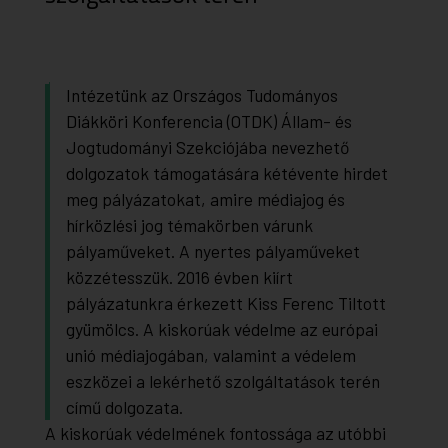
Intézetünk az Országos Tudományos
Diákköri Konferencia (OTDK) Állam- és
Jogtudományi Szekciójába nevezhető
dolgozatok támogatására kétévente hirdet
meg pályázatokat, amire médiajog és
hírközlési jog témakörben várunk
pályaműveket. A nyertes pályaműveket
közzétesszük. 2016 évben kiírt
pályázatunkra érkezett Kiss Ferenc Tiltott
gyümölcs. A kiskorúak védelme az európai
unió médiajogában, valamint a védelem
eszközei a lekérhető szolgáltatások terén
című dolgozata.
A kiskorúak védelmének fontossága az utóbbi