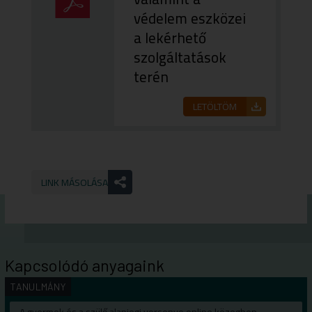
védelem eszközei
a lekérhető
szolgáltatások
terén
LETÖLTÖM
LINK MÁSOLÁSA
Kapcsolódó anyagaink
TANULMÁNY