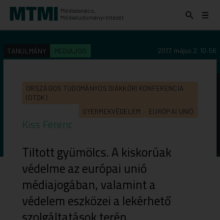
Médiatanács,
Keresés
Menü
Médiatudományi Intézet
kinyitása
kinyit
KERESÉS AZ INTÉZET ANYAGAI KÖZÖTT
Keresés
2017. május 2. 10:56
TANULMÁNY
MÉDIAJOG
indítása
ORSZÁGOS TUDOMÁNYOS DIÁKKÖRI KONFERENCIA
(OTDK)
GYERMEKVÉDELEM
EURÓPAI UNIÓ
Kiss Ferenc
Tiltott gyümölcs. A kiskorúak
védelme az európai unió
médiajogában, valamint a
védelem eszközei a lekérhető
szolgáltatások terén