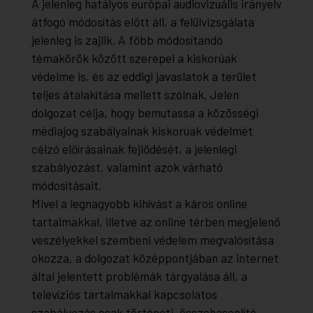
A jelenleg hatályos európai audiovizuális irányelv
átfogó módosítás előtt áll, a felülvizsgálata
jelenleg is zajlik. A főbb módosítandó
témakörök között szerepel a kiskorúak
védelme is, és az eddigi javaslatok a terület
teljes átalakítása mellett szólnak. Jelen
dolgozat célja, hogy bemutassa a közösségi
médiajog szabályainak kiskorúak védelmét
célzó előírásainak fejlődését, a jelenlegi
szabályozást, valamint azok várható
módosításait.
Mivel a legnagyobb kihívást a káros online
tartalmakkal, illetve az online térben megjelenő
veszélyekkel szembeni védelem megvalósítása
okozza, a dolgozat középpontjában az internet
által jelentett problémák tárgyalása áll, a
televíziós tartalmakkal kapcsolatos
szabályozás csak történeti, összehasonlító,