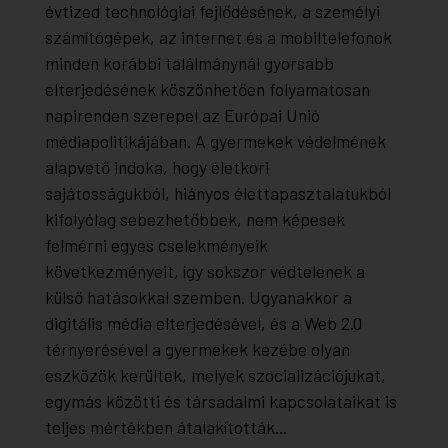
évtized technológiai fejlődésének, a személyi
számítógépek, az internet és a mobiltelefonok
minden korábbi találmánynál gyorsabb
elterjedésének köszönhetően folyamatosan
napirenden szerepel az Európai Unió
médiapolitikájában. A gyermekek védelmének
alapvető indoka, hogy életkori
sajátosságukból, hiányos élettapasztalatukból
kifolyólag sebezhetőbbek, nem képesek
felmérni egyes cselekményeik
következményeit, így sokszor védtelenek a
külső hatásokkal szemben. Ugyanakkor a
digitális média elterjedésével, és a Web 2.0
térnyerésével a gyermekek kezébe olyan
eszközök kerültek, melyek szocializációjukat,
egymás közötti és társadalmi kapcsolataikat is
teljes mértékben átalakították...