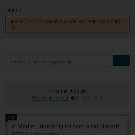
címkék
ORSZÁGOS TUDOMÁNYOS DIÁKKÖRI KONFERENCIA (OTDK)
címke
törlése
40
találat
|
1
/
5
oldal
Átváltás
Átváltás
Relevancia szerint
Időrendben
időrend
relevancia
szerinti
szerinti
rendezésre
rendezésre
HÍR
A Médiatudományi Intézet által díjazott
OTDK dolgozatok