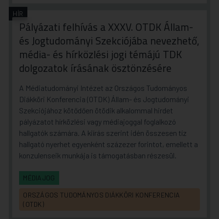
HÍR
Pályázati felhívás a XXXV. OTDK Állam-
és Jogtudományi Szekciójába nevezhető,
média- és hírközlési jogi témájú TDK
dolgozatok írásának ösztönzésére
A Médiatudományi Intézet az Országos Tudományos
Diákköri Konferencia (OTDK) Állam- és Jogtudományi
Szekciójához kötődően ötödik alkalommal hirdet
pályázatot hírközlési vagy médiajoggal foglalkozó
hallgatók számára. A kiírás szerint idén összesen tíz
hallgató nyerhet egyenként százezer forintot, emellett a
konzulenseik munkája is támogatásban részesül.
MÉDIAJOG
ORSZÁGOS TUDOMÁNYOS DIÁKKÖRI KONFERENCIA
(OTDK)