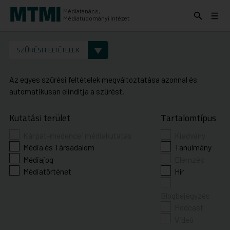
Médiatanács,
Keresés
Menü
Médiatudományi Intézet
kinyitása
kinyit
KERESÉS AZ INTÉZET ANYAGAI KÖZÖTT
Keresés
SZŰRÉSI FELTÉTELEK
indítása
Az egyes szűrési feltételek megváltoztatása azonnal és
automatikusan elindítja a szűrést.
Kutatási terület
Tartalomtípus
Kárpát-medencei médiakutatás
Kiadvány
Média és Társadalom
Tanulmány
Médiajog
Elemzés
Médiatörténet
Hír
Blogbejegyzés
Podcast
Videó