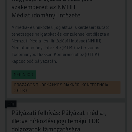
szakembereit az NMHH
Médiatudományi Intézete
A média- és hírközlési jog aktuális kérdéseit kutató
tehetséges hallgatókat és konzulenseiket díjazta a
Nemzeti Média- és Hírközlési Hatóság (NMHH)
Médiatudományi Intézete (MTMI) az Országos
Tudományos Diákköri Konferenciához (OTDK)
kapcsolódó pályázatán.
MÉDIAJOG
ORSZÁGOS TUDOMÁNYOS DIÁKKÖRI KONFERENCIA
(OTDK)
HÍR
Pályázati felhívás: Pályázat média-,
illetve hírközlési jogi témájú TDK
dolgozatok támogatására