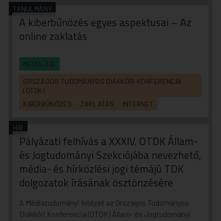
TANULMÁNY
A kiberbűnözés egyes aspektusai – Az
online zaklatás
MÉDIAJOG
ORSZÁGOS TUDOMÁNYOS DIÁKKÖRI KONFERENCIA
(OTDK)
KIBERBŰNÖZÉS
ZAKLATÁS
INTERNET
HÍR
Pályázati felhívás a XXXIV. OTDK Állam-
és Jogtudományi Szekciójába nevezhető,
média- és hírközlési jogi témájú TDK
dolgozatok írásának ösztönzésére
A Médiatudományi Intézet az Országos Tudományos
Diákköri Konferencia (OTDK) Állam- és Jogtudományi