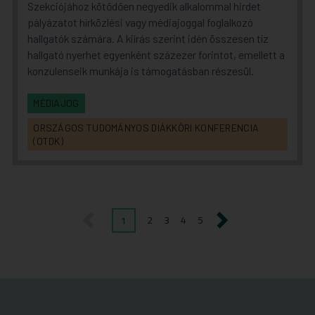
Szekciójához kötődően negyedik alkalommal hirdet
pályázatot hírközlési vagy médiajoggal foglalkozó
hallgatók számára. A kiírás szerint idén összesen tíz
hallgató nyerhet egyenként százezer forintot, emellett a
konzulenseik munkája is támogatásban részesül.
MÉDIAJOG
ORSZÁGOS TUDOMÁNYOS DIÁKKÖRI KONFERENCIA
(OTDK)
1
2
3
4
5
előző
következő