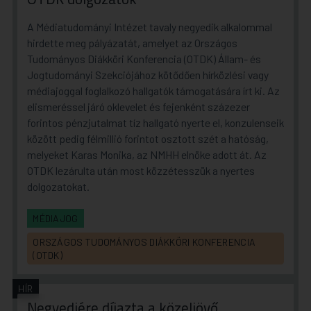
A Médiatudományi Intézet tavaly negyedik alkalommal
hirdette meg pályázatát, amelyet az Országos
Tudományos Diákköri Konferencia (OTDK) Állam- és
Jogtudományi Szekciójához kötődően hírközlési vagy
médiajoggal foglalkozó hallgatók támogatására írt ki. Az
elismeréssel járó oklevelet és fejenként százezer
forintos pénzjutalmat tíz hallgató nyerte el, konzulenseik
között pedig félmillió forintot osztott szét a hatóság,
melyeket Karas Monika, az NMHH elnöke adott át. Az
OTDK lezárulta után most közzétesszük a nyertes
dolgozatokat.
MÉDIAJOG
ORSZÁGOS TUDOMÁNYOS DIÁKKÖRI KONFERENCIA
(OTDK)
HÍR
Negyedjére díjazta a közeljövő