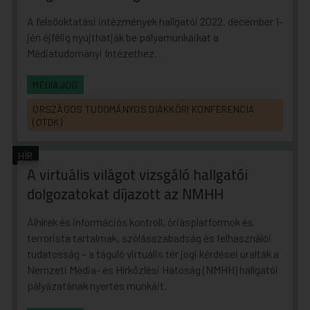
A felsőoktatási intézmények hallgatói 2022. december 1-
jén éjfélig nyújthatják be pályamunkáikat a
Médiatudományi Intézethez.
MÉDIAJOG
ORSZÁGOS TUDOMÁNYOS DIÁKKÖRI KONFERENCIA
(OTDK)
HÍR
A virtuális világot vizsgáló hallgatói
dolgozatokat díjazott az NMHH
Álhírek és információs kontroll, óriásplatformok és
terrorista tartalmak, szólásszabadság és felhasználói
tudatosság – a táguló virtuális tér jogi kérdései uralták a
Nemzeti Média- és Hírközlési Hatóság (NMHH) hallgatói
pályázatának nyertes munkáit.