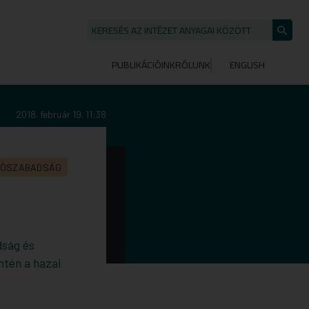
KERESÉS AZ INTÉZET ANYAGAI KÖZÖTT
Keresé
indítása
PUBLIKÁCIÓINK
RÓLUNK
ENGLISH
2018. február 19. 11:38
TÓSZABADSÁG
dság és
ntén a hazai