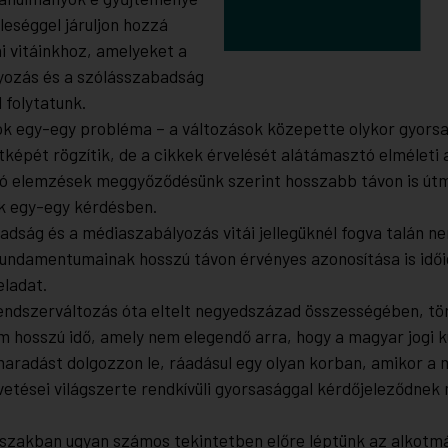
leséggel járuljon hozzá
i vitáinkhoz, amelyeket a
ozás és a szólásszabadság
l folytatunk.
k egy-egy probléma – a változások közepette olykor gyorsa
atképét rögzítik, de a cikkek érvelését alátámasztó elméleti
ó elemzések meggyőződésünk szerint hosszabb távon is útm
k egy-egy kérdésben.
adság és a médiaszabályozás vitái jellegüknél fogva talán ne
fundamentumainak hosszú távon érvényes azonosítása is idő
eladat.
endszerváltozás óta eltelt negyedszázad összességében, tö
m hosszú idő, amely nem elegendő arra, hogy a magyar jogi k
maradást dolgozzon le, ráadásul egy olyan korban, amikor a 
etései világszerte rendkívüli gyorsasággal kérdőjeleződnek m
szakban ugyan számos tekintetben előre léptünk az alkotm