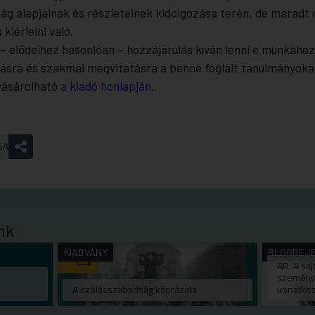
ág alapjainak és részleteinek kidolgozása terén, de maradt
kiérlelni való.
 – elődeihez hasonlóan – hozzájárulás kíván lenni e munkához
asásra és szakmai megvitatásra a benne foglalt tanulmányoka
vásárolható
a kiadó honlapján
.
SA
nk
KIADVÁNY
BLOGBEJ
AB: A sa
személyi
A szólásszabadság káprázata
vonatkoz