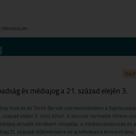
S TÁRSADALOM
SAJ
adság és médiajog a 21. század elején 3.
ltay András és Török Bernát szerkesztésében a Sajtószaba
. század elején 3. című kötet. A sorozat harmadik kötete szi
diajog aktuális kérdéseit vizsgálja, a médiaszabályozás és a
ág 21. századi fejleményeire és új kihívásaira koncentrálva.