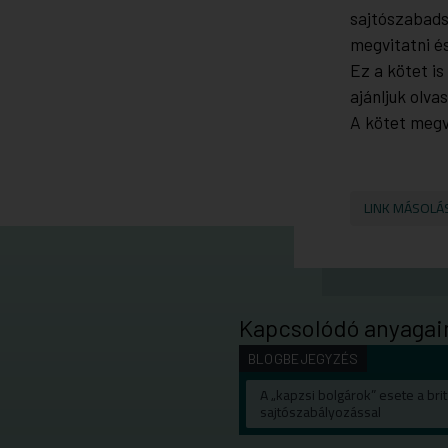
sajtószabads
megvitatni és 
Ez a kötet is
ajánljuk olv
A kötet meg
LINK MÁSOLÁ
Kapcsolódó anyagai
BLOGBEJEGYZÉS
A „kapzsi bolgárok” esete a brit
sajtószabályozással