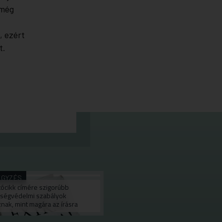
 még
, ezért
t.
EGYZÉS
jtócikk címére szigorúbb
ségvédelmi szabályok
nak, mint magára az írásra