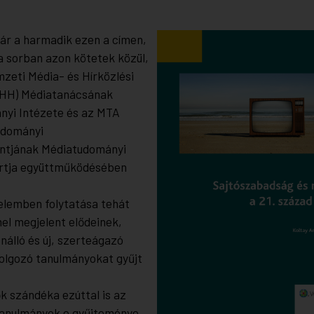
ár a harmadik ezen a címen,
 a sorban azon kötetek közül,
zeti Média- és Hírközlési
HH) Médiatanácsának
yi Intézete és az MTA
udományi
ntjának Médiatudományi
rtja együttműködésében
elemben folytatása tehát
el megjelent elődeinek,
nálló és új, szerteágazó
olgozó tanulmányokat gyűjt
k szándéka ezúttal is az
 tanulmányok e gyűjteménye