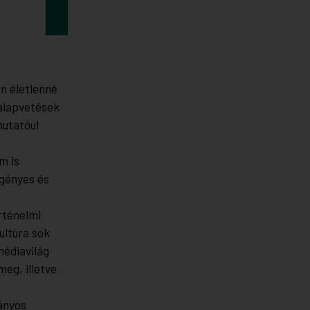
n életlenné
 alapvetések
utatóul
m is
igényes és
rténelmi
ultúra sok
médiavilág
eg, illetve
ányos