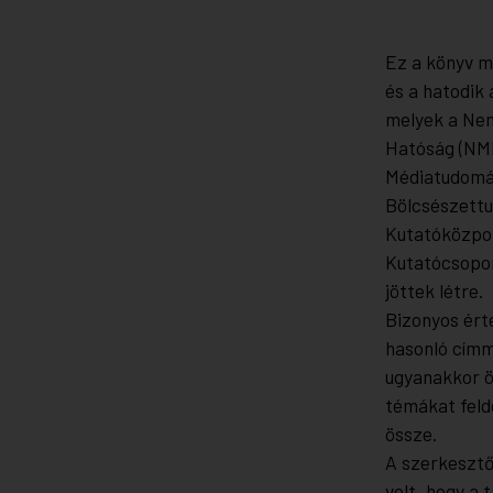
Ez a könyv m
és a hatodik
melyek a Nem
Hatóság (NM
Médiatudomán
Bölcsészett
Kutatóközpo
Kutatócsopo
jöttek létre.
Bizonyos ért
hasonló címm
ugyanakkor ö
témákat feld
össze.
A szerkesztő
volt, hogy a