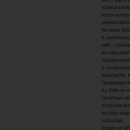
ezzel a sokfé
közös európa
médiaszabály
kérdései felő
A tanulmányo
váló – pillan
és mélyrehat
szolgálhatna
A szólásszab
lezárhatók, 
fáradságos f
Az 1989-es r
távlatban ne
évtizedes le
korábbi alapv
változnak.
Ebben az idő