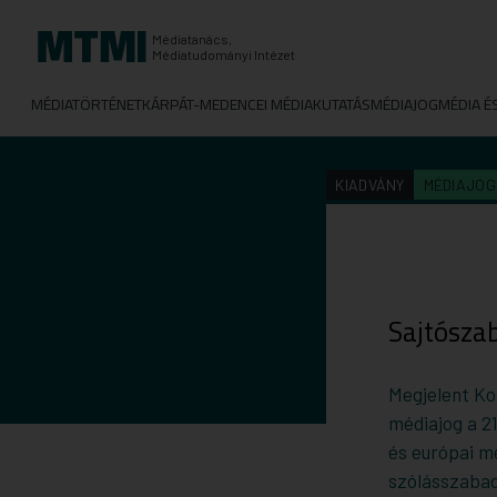
Médiatanács,
Médiatudományi Intézet
MÉDIATÖRTÉNET
KÁRPÁT-MEDENCEI MÉDIAKUTATÁS
MÉDIAJOG
MÉDIA É
KIADVÁNY
MÉDIAJOG
Sajtószab
Megjelent Ko
médiajog a 21
és európai mé
szólásszabads