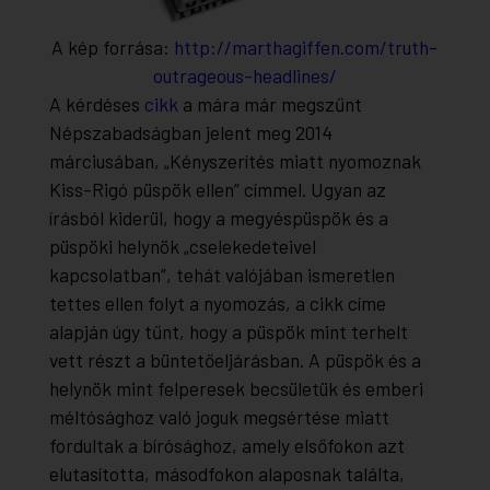
A kép forrása:
http://marthagiffen.com/truth-
outrageous-headlines/
A kérdéses
cikk
a mára már megszűnt
Népszabadságban jelent meg 2014
márciusában, „Kényszerítés miatt nyomoznak
Kiss-Rigó püspök ellen” címmel. Ugyan az
írásból kiderül, hogy a megyéspüspök és a
püspöki helynök „cselekedeteivel
kapcsolatban”, tehát valójában ismeretlen
tettes ellen folyt a nyomozás, a cikk címe
alapján úgy tűnt, hogy a püspök mint terhelt
vett részt a büntetőeljárásban. A püspök és a
helynök mint felperesek becsületük és emberi
méltósághoz való joguk megsértése miatt
fordultak a bírósághoz, amely elsőfokon azt
elutasította, másodfokon alaposnak találta,