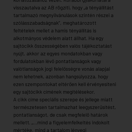
visszautalva az AB rögzíti, hogy „a tényállítást
tartalmazó megnyilvánulások szintén részei a
szólásszabadságnak”, meghatározott
feltételek mellet a hamis tényállítás is
alkotmányos védelem alatt állhat. Ha egy
sajtócikk összességében valós tájékoztatást
nyújt, akkor az egyes mondatokban vagy
fordulatokban lévő pontatlanságok vagy
valótlanságok jogi felelősségre vonás alapjai
nem lehetnek, azonban hangsúlyozza, hogy
ezen szempontokat eltérően kell érvényesíteni
egy sajtócikk címének megítélésekor.
A cikk címe speciális szerepe és jellege miatt
természetesen tartalmazhat leegyszerűsítést,
pontatlanságot, de csak megfelelő határok
mellett. „…
mind a figyelemfelkeltés indokolt
mértéke, mind a tartalom lényegi