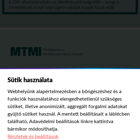
A ZDF-államszerződés az Alkotmánybíróság előtt – avagy a
németeknek is van söprögetni valójuk a saját házuk előtt
Médiatanács,
Médiatudományi Intézet
Kutatási területeink:
Sütik használata
MÉDIATÖRTÉNET
KÁRPÁT-MEDENCEI MÉDIAKUTATÁS
MÉDIAJOG
Webhelyünk alapértelmezésben a böngészéshez és a
MÉDIA ÉS TÁRSADALOM
funkciók használatához elengedhetetlenül szükséges
sütiket, illetve anonimizált, aggregált forgalmi adatokat
gyűjtő sütiket használ. A mentett beállításait a láblécben
PUBLIKÁCIÓINK
RÓLUNK
IMPRESSZUM
SZERZŐI JOGOK
található,
Adavédelmi beállítások
linkre kattintva
ADATVÉDELMI BEÁLLÍTÁSOK
bármikor módosíthatja.
Részletek és beállítások