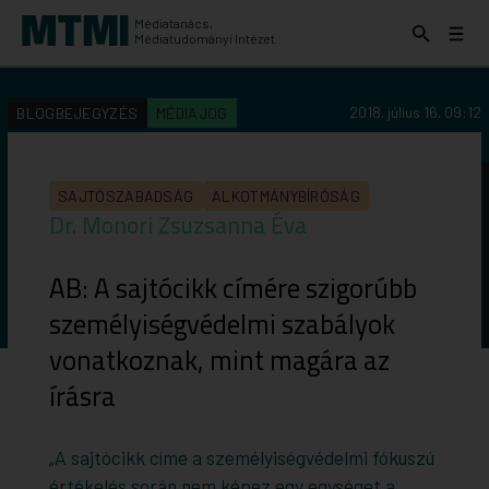
Médiatanács,
Keresés
Menü
Médiatudományi Intézet
kinyitása
kinyit
KERESÉS AZ INTÉZET ANYAGAI KÖZÖTT
Keresés
2018. július 16. 09:12
BLOGBEJEGYZÉS
MÉDIAJOG
indítása
SAJTÓSZABADSÁG
ALKOTMÁNYBÍRÓSÁG
Dr. Monori Zsuzsanna Éva
AB: A sajtócikk címére szigorúbb
személyiségvédelmi szabályok
vonatkoznak, mint magára az
írásra
„A sajtócikk címe a személyiségvédelmi fókuszú
értékelés során nem képez egy egységet a