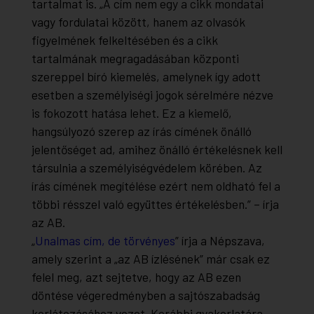
tartalmat is. „A cím nem egy a cikk mondatai
vagy fordulatai között, hanem az olvasók
figyelmének felkeltésében és a cikk
tartalmának megragadásában központi
szereppel bíró kiemelés, amelynek így adott
esetben a személyiségi jogok sérelmére nézve
is fokozott hatása lehet. Ez a kiemelő,
hangsúlyozó szerep az írás címének önálló
jelentőséget ad, amihez önálló értékelésnek kell
társulnia a személyiségvédelem körében.
Az
írás címének megítélése ezért nem oldható fel a
többi résszel való együttes értékelésben
.” – írja
az AB.
„
Unalmas cím, de törvényes
” írja a Népszava,
amely szerint a „az AB ízlésének” már csak ez
felel meg, azt sejtetve, hogy az AB ezen
döntése végeredményben a sajtószabadság
korlátozásához vezet. Korábbi gyakorlatára