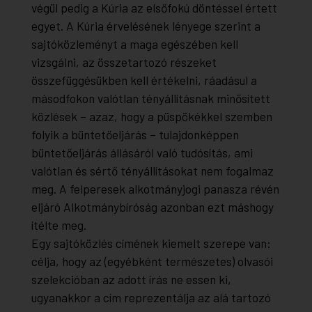
végül pedig a Kúria az elsőfokú döntéssel értett
egyet. A Kúria érvelésének lényege szerint a
sajtóközleményt a maga egészében kell
vizsgálni, az összetartozó részeket
összefüggésükben kell értékelni, ráadásul a
másodfokon valótlan tényállításnak minősített
közlések – azaz, hogy a püspökékkel szemben
folyik a büntetőeljárás – tulajdonképpen
büntetőeljárás állásáról való tudósítás, ami
valótlan és sértő tényállításokat nem fogalmaz
meg. A felperesek alkotmányjogi panasza révén
eljáró Alkotmánybíróság azonban ezt máshogy
ítélte meg.
Egy sajtóközlés címének kiemelt szerepe van:
célja, hogy az (egyébként természetes) olvasói
szelekcióban az adott írás ne essen ki,
ugyanakkor a cím reprezentálja az alá tartozó