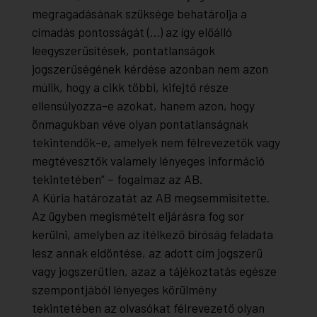
megragadásának szüksége behatárolja a
címadás pontosságát (…) az így előálló
leegyszerűsítések, pontatlanságok
jogszerűségének kérdése azonban nem azon
múlik, hogy a cikk többi, kifejtő része
ellensúlyozza-e azokat, hanem azon, hogy
önmagukban véve olyan pontatlanságnak
tekintendők-e, amelyek nem félrevezetők vagy
megtévesztők valamely lényeges információ
tekintetében
” – fogalmaz az AB.
A Kúria határozatát az AB megsemmisítette.
Az ügyben megismételt eljárásra fog sor
kerülni, amelyben az ítélkező bíróság feladata
lesz annak eldöntése, az adott cím jogszerű
vagy jogszerűtlen, azaz a tájékoztatás egésze
szempontjából lényeges körülmény
tekintetében az olvasókat félrevezető olyan