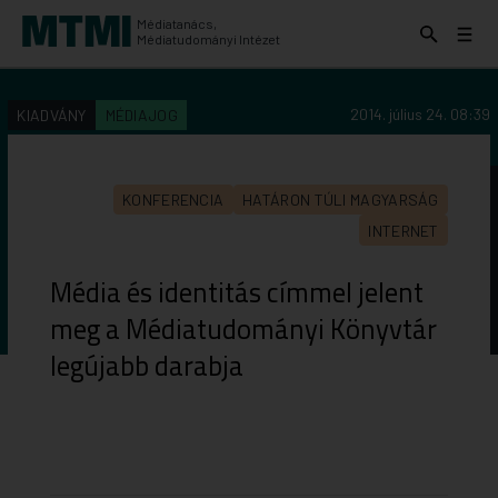
Médiatanács,
Keresés
Menü
Médiatudományi Intézet
kinyitása
kinyit
KERESÉS AZ INTÉZET ANYAGAI KÖZÖTT
Keresés
2014. július 24. 08:39
KIADVÁNY
MÉDIAJOG
indítása
KONFERENCIA
HATÁRON TÚLI MAGYARSÁG
INTERNET
Média és identitás címmel jelent
meg a Médiatudományi Könyvtár
legújabb darabja