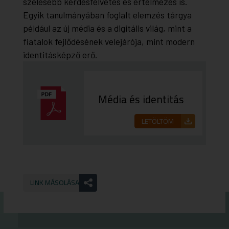
szélesebb kérdésfelvetés és értelmezés is.
Egyik tanulmányában foglalt elemzés tárgya
például az új média és a digitális világ, mint a
fiatalok fejlődésének velejárója, mint modern
identitásképző erő.
Média és identitás
LETÖLTÖM
LINK MÁSOLÁSA