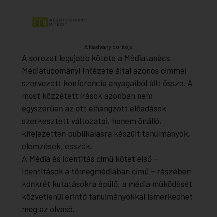
A kiadvány borítója
A sorozat legújabb kötete a Médiatanács
Médiatudományi Intézete által azonos címmel
szervezett konferencia anyagaiból állt össze. A
most közzétett írások azonban nem
egyszerűen az ott elhangzott előadások
szerkesztett változatai, hanem önálló,
kifejezetten publikálásra készült tanulmányok,
elemzések, esszék.
A Média és identitás című kötet első –
Identitások a tömegmédiában című – részében
konkrét kutatásokra épülő, a média működését
közvetlenül érintő tanulmányokkal ismerkedhet
meg az olvasó.