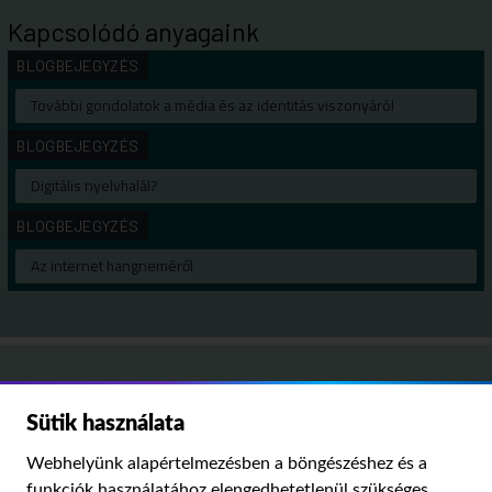
Kapcsolódó anyagaink
BLOGBEJEGYZÉS
További gondolatok a média és az identitás viszonyáról
BLOGBEJEGYZÉS
Digitális nyelvhalál?
BLOGBEJEGYZÉS
Az internet hangneméről
Médiatanács,
Sütik használata
Médiatudományi Intézet
Webhelyünk alapértelmezésben a böngészéshez és a
funkciók használatához elengedhetetlenül szükséges