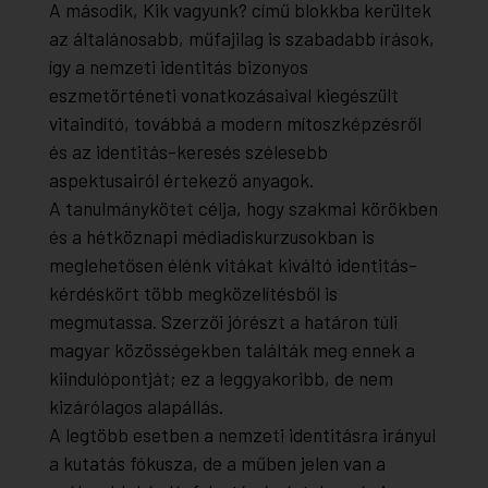
A második, Kik vagyunk? című blokkba kerültek
az általánosabb, műfajilag is szabadabb írások,
így a nemzeti identitás bizonyos
eszmetörténeti vonatkozásaival kiegészült
vitaindító, továbbá a modern mítoszképzésről
és az identitás-keresés szélesebb
aspektusairól értekező anyagok.
A tanulmánykötet célja, hogy szakmai körökben
és a hétköznapi médiadiskurzusokban is
meglehetősen élénk vitákat kiváltó identitás-
kérdéskört több megközelítésből is
megmutassa. Szerzői jórészt a határon túli
magyar közösségekben találták meg ennek a
kiindulópontját; ez a leggyakoribb, de nem
kizárólagos alapállás.
A legtöbb esetben a nemzeti identitásra irányul
a kutatás fókusza, de a műben jelen van a