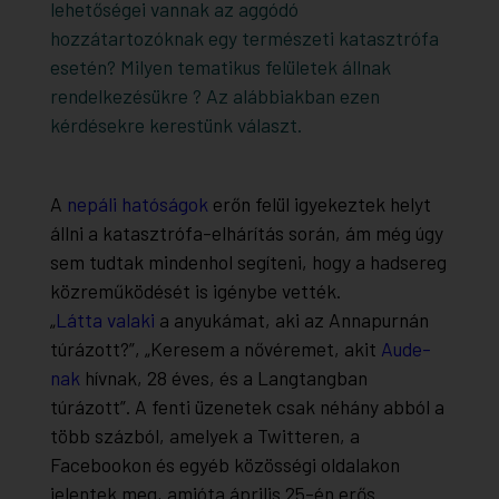
lehetőségei vannak az aggódó
hozzátartozóknak egy természeti katasztrófa
esetén? Milyen tematikus felületek állnak
rendelkezésükre ? Az alábbiakban ezen
kérdésekre kerestünk választ.
A
nepáli hatóságok
erőn felül igyekeztek helyt
állni a katasztrófa-elhárítás során, ám még úgy
sem tudtak mindenhol segíteni, hogy a hadsereg
közreműködését is igénybe vették.
„
Látta valaki
a anyukámat, aki az Annapurnán
túrázott?”, „Keresem a nővéremet, akit
Aude-
nak
hívnak, 28 éves, és a Langtangban
túrázott”. A fenti üzenetek csak néhány abból a
több százból, amelyek a Twitteren, a
Facebookon és egyéb közösségi oldalakon
jelentek meg, amióta április 25-én erős