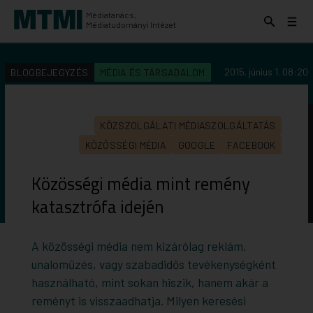
Médiatanács,
Keresés
Menü
Médiatudományi Intézet
kinyitása
kinyit
KERESÉS AZ INTÉZET ANYAGAI KÖZÖTT
Keresés
2015. június 1. 08:20
BLOGBEJEGYZÉS
MÉDIA ÉS TÁRSADALOM
indítása
KÖZSZOLGÁLATI MÉDIASZOLGÁLTATÁS
KÖZÖSSÉGI MÉDIA
GOOGLE
FACEBOOK
Közösségi média mint remény
katasztrófa idején
A közösségi média nem kizárólag reklám,
unaloműzés, vagy szabadidős tevékenységként
használható, mint sokan hiszik, hanem akár a
reményt is visszaadhatja. Milyen keresési