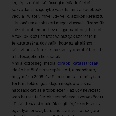
legnépszerűbb közösségi média felületeit
közvetlenül is igénybe veszik, mint a Facebook,
vagy a Twitter, mivel úgy vélik, azokon keresztül
– különösen a sokszori megosztással - üzenetük
sokkal több emberhez és gyorsabban juthat el.
Azok, akik ezt az utat választják szeretteik
felkutatására, úgy vélik, hogy az általános
káoszban az internet sokkal gyorsabb út, mint
a hatóságokon keresztül.
Ami a közösségi média
korábbi katasztrófák
idején betöltött szerepét illeti, elmondható,
hogy már a 2008. évi Szecsuán-tartományban
történt földrengés idején meglepte a kínai
hatóságokat az a több ezer – az úgy nevezett
web kettes felületek segítségével szerveződött
–önkéntes, aki a túlélők segítségére érkezett,
egy olyan országban, ahol az internet szigorú