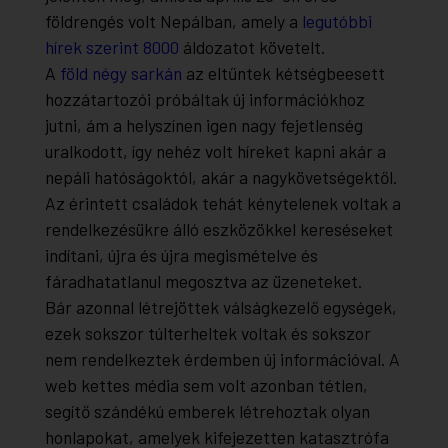
földrengés volt Nepálban, amely a
legutóbbi
hírek szerint 8000
áldozatot követelt.
A
föld négy sarkán
az eltűntek kétségbeesett
hozzátartozói próbáltak új információkhoz
jutni, ám a helyszínen igen nagy fejetlenség
uralkodott, így nehéz volt híreket kapni akár a
nepáli hatóságoktól, akár a nagykövetségektől.
Az érintett családok tehát kénytelenek voltak a
rendelkezésükre álló eszközökkel kereséseket
indítani, újra és újra megismételve és
fáradhatatlanul megosztva az üzeneteket.
Bár azonnal létrejöttek válságkezelő egységek,
ezek sokszor túlterheltek voltak és sokszor
nem rendelkeztek érdemben új információval. A
web kettes média sem volt azonban tétlen,
segítő szándékú emberek létrehoztak olyan
honlapokat, amelyek kifejezetten katasztrófa