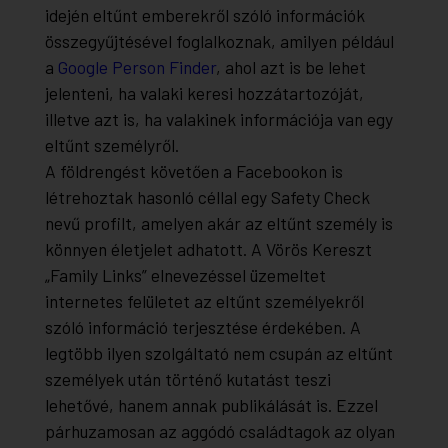
idején eltűnt emberekről szóló információk
összegyűjtésével foglalkoznak, amilyen például
a
Google Person Finder
, ahol azt is be lehet
jelenteni, ha valaki keresi hozzátartozóját,
illetve azt is, ha valakinek információja van egy
eltűnt személyről.
A földrengést követően a Facebookon is
létrehoztak hasonló céllal egy Safety Check
nevű profilt, amelyen akár az eltűnt személy is
könnyen életjelet adhatott. A Vörös Kereszt
„Family Links” elnevezéssel üzemeltet
internetes felületet az eltűnt személyekről
szóló információ terjesztése érdekében. A
legtöbb ilyen szolgáltató nem csupán az eltűnt
személyek után történő kutatást teszi
lehetővé, hanem annak publikálását is. Ezzel
párhuzamosan az aggódó családtagok az olyan