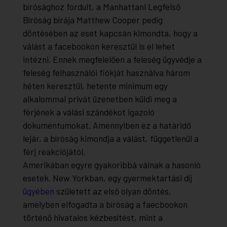
bírósághoz fordult, a Manhattani Legfelső
Bíróság bírája Matthew Cooper pedig
döntésében az eset kapcsán kimondta, hogy a
válást a facebookon keresztül is el lehet
intézni. Ennek megfelelően a feleség ügyvédje a
feleség felhasználói fiókját használva három
héten keresztül, hetente minimum egy
alkalommal privát üzenetben küldi meg a
férjének a válási szándékot igazoló
dokumentumokat. Amennyiben ez a határidő
lejár, a bíróság kimondja a válást, függetlenül a
férj reakciójától.
Amerikában egyre gyakoribbá válnak a hasonló
esetek. New Yorkban, egy gyermektartási díj
ügyében
született az első olyan döntés,
amelyben elfogadta a bíróság a faecbookon
történő hivatalos kézbesítést, mint a