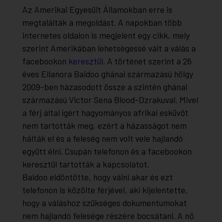
Az Amerikai Egyesült Államokban erre is
megtalálták a megoldást. A napokban több
internetes oldalon is megjelent egy cikk, mely
szerint Amerikában lehetségessé vált a válás a
facebookon
keresztül
. A történet szerint a 26
éves Ellanora Baidoo ghánai származású hölgy
2009-ben házasodott össze a szintén ghánai
származású Victor Sena Blood-Dzrakuval. Mivel
a férj által ígért hagyományos afrikai esküvőt
nem tartották meg, ezért a házasságot nem
hálták el és a feleség nem volt vele hajlandó
együtt élni. Csupán telefonon és a facebookon
keresztül tartották a kapcsolatot.
Baidoo eldöntötte, hogy válni akar és ezt
telefonon is közölte férjével, aki kijelentette,
hogy a váláshoz szükséges dokumentumokat
nem hajlandó felesége részére bocsátani. A nő