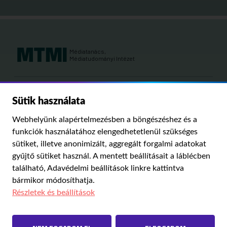
Médiatanács,
Médiatudományi Intézet
Kutatási területeink:
Sütik használata
MÉDIATÖRTÉNET
KÁRPÁT-MEDENCEI MÉDIAKUTATÁS
MÉDIAJOG
Webhelyünk alapértelmezésben a böngészéshez és a
MÉDIA ÉS TÁRSADALOM
funkciók használatához elengedhetetlenül szükséges
sütiket, illetve anonimizált, aggregált forgalmi adatokat
gyűjtő sütiket használ. A mentett beállításait a láblécben
PUBLIKÁCIÓINK
RÓLUNK
IMPRESSZUM
SZERZŐI JOGOK
található,
Adavédelmi beállítások
linkre kattintva
ADATVÉDELMI BEÁLLÍTÁSOK
bármikor módosíthatja.
Részletek és beállítások