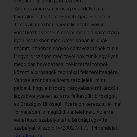
el kellett küldeni az értesítést.
Számos amerikai bíróság engedélyezi a
hivatalos értesítést e-mail útján, Florida és
Texas államokban speciális szabályok is
vonatkoznak erre. A social média alkalmazása
ilyen esetekben még Amerikában is újnak
számít, azonban nagyon célravezetőnek tűnik.
Magyarországon még távolinak tűnik egy ilyen
megoldás bevezetése, tekintettel többek
között a bíróságok technikai felszereltségére.
Vannak azonban előremutató jelek, mint
például, hogy a bírósági tárgyalásokról készült
jegyzőkönyveket az arra felkészült bíróságok
az Országos Bírósági Hivatalon keresztül e-mail
formájában is megküldik a feleknek. Az erre
vonatkozó szabályokat a bírósági ügyvitel
szabályairól szóló 14/2002 (VIII.1.) IM rendelet
tartalmazza
.