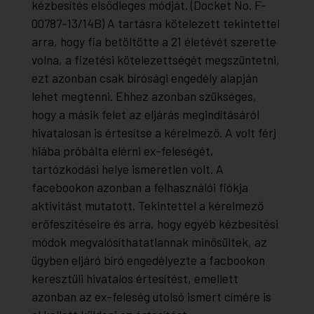
kézbesítés elsődleges módját. (Docket No. F-
00787-13/14B) A tartásra kötelezett tekintettel
arra, hogy fia betöltötte a 21 életévét szerette
volna, a fizetési kötelezettségét megszüntetni,
ezt azonban csak bírósági engedély alapján
lehet megtenni. Ehhez azonban szükséges,
hogy a másik felet az eljárás megindításáról
hivatalosan is értesítse a kérelmező. A volt férj
hiába próbálta elérni ex-feleségét,
tartózkodási helye ismeretlen volt. A
facebookon azonban a felhasználói fiókja
aktivitást mutatott. Tekintettel a kérelmező
erőfeszítéseire és arra, hogy egyéb kézbesítési
módok megvalósíthatatlannak minősültek, az
ügyben eljáró bíró engedélyezte a facbookon
keresztüli hivatalos értesítést, emellett
azonban az ex-feleség utolsó ismert címére is