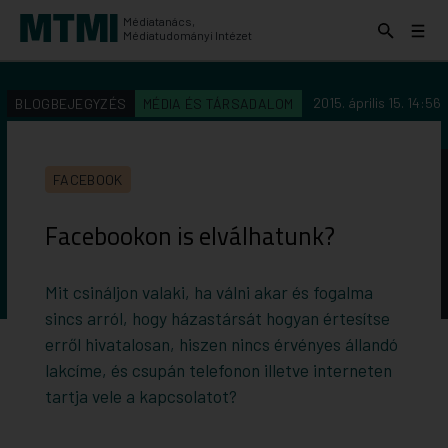
Médiatanács,
Keresés
Menü
Médiatudományi Intézet
kinyitása
kinyit
KERESÉS AZ INTÉZET ANYAGAI KÖZÖTT
Keresés
2015. április 15. 14:56
BLOGBEJEGYZÉS
MÉDIA ÉS TÁRSADALOM
indítása
FACEBOOK
Facebookon is elválhatunk?
Mit csináljon valaki, ha válni akar és fogalma
sincs arról, hogy házastársát hogyan értesítse
erről hivatalosan, hiszen nincs érvényes állandó
lakcíme, és csupán telefonon illetve interneten
tartja vele a kapcsolatot?