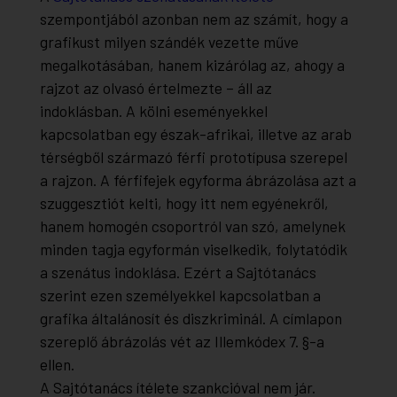
szempontjából azonban nem az számít, hogy a
grafikust milyen szándék vezette műve
megalkotásában, hanem kizárólag az, ahogy a
rajzot az olvasó értelmezte – áll az
indoklásban. A kölni eseményekkel
kapcsolatban egy észak-afrikai, illetve az arab
térségből származó férfi prototípusa szerepel
a rajzon. A férfifejek egyforma ábrázolása azt a
szuggesztiót kelti, hogy itt nem egyénekről,
hanem homogén csoportról van szó, amelynek
minden tagja egyformán viselkedik, folytatódik
a szenátus indoklása. Ezért a Sajtótanács
szerint ezen személyekkel kapcsolatban a
grafika általánosít és diszkriminál. A címlapon
szereplő ábrázolás vét az Illemkódex 7. §-a
ellen.
A Sajtótanács ítélete szankcióval nem jár.