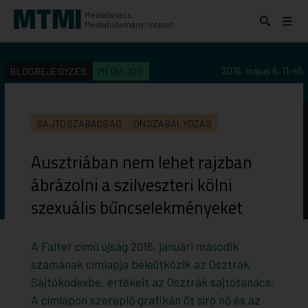
Médiatanács,
Keresés
Menü
Médiatudományi Intézet
kinyitása
kinyit
KERESÉS AZ INTÉZET ANYAGAI KÖZÖTT
Keresés
2016. május 6. 11:45
BLOGBEJEGYZÉS
MÉDIAJOG
indítása
SAJTÓSZABADSÁG
ÖNSZABÁLYOZÁS
Ausztriában nem lehet rajzban
ábrázolni a szilveszteri kölni
szexuális bűncselekményeket
A Falter című újság 2016. januári második
számának címlapja beleütközik az Osztrák
Sajtókódexbe, értékelt az Osztrák sajtótanács.
A címlapon szereplő grafikán öt síró nő és az