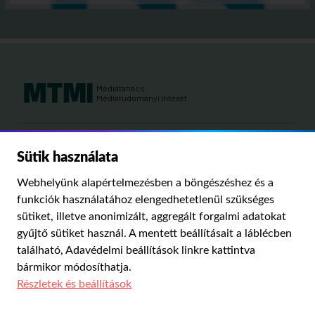
Médiatanács,
Médiatudományi Intézet
Kutatási területeink:
Sütik használata
MÉDIATÖRTÉNET
KÁRPÁT-MEDENCEI MÉDIAKUTATÁS
MÉDIAJOG
Webhelyünk alapértelmezésben a böngészéshez és a
MÉDIA ÉS TÁRSADALOM
funkciók használatához elengedhetetlenül szükséges
sütiket, illetve anonimizált, aggregált forgalmi adatokat
gyűjtő sütiket használ. A mentett beállításait a láblécben
PUBLIKÁCIÓINK
RÓLUNK
IMPRESSZUM
SZERZŐI JOGOK
található,
Adavédelmi beállítások
linkre kattintva
ADATVÉDELMI BEÁLLÍTÁSOK
bármikor módosíthatja.
Részletek és beállítások