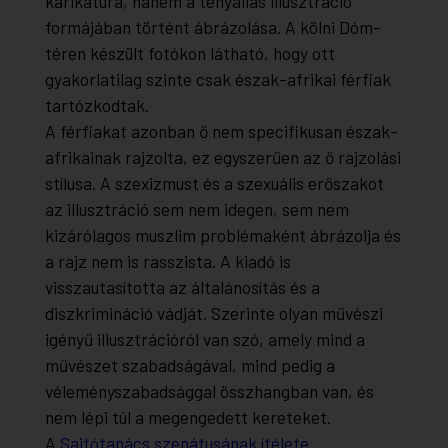
karikatúra, hanem a tényállás illusztráció
formájában történt ábrázolása. A kölni Dóm-
téren készült fotókon látható, hogy ott
gyakorlatilag szinte csak észak-afrikai férfiak
tartózkodtak.
A férfiakat azonban ő nem specifikusan észak-
afrikainak rajzolta, ez egyszerűen az ő rajzolási
stílusa. A szexizmust és a szexuális erőszakot
az illusztráció sem nem idegen, sem nem
kizárólagos muszlim problémaként ábrázolja és
a rajz nem is rasszista. A kiadó is
visszautasította az általánosítás és a
diszkrimináció vádját. Szerinte olyan művészi
igényű illusztrációról van szó, amely mind a
művészet szabadságával, mind pedig a
véleményszabadsággal összhangban van, és
nem lépi túl a megengedett kereteket.
A
Sajtótanács szenátusának ítélete