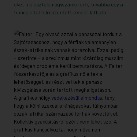
őket molesztáló nagyszámú férfi, továbbá egy a
tömeg által félreszorított rendőr látható.
Egy olvasó azzal a panasszal fordult a
Sajtótanácshoz, hogy a férfiak valamennyien
észak-afrikainak vannak ábrázolva. Ezzel pedig
– szerinte – a szexizmus mint kizárólag muszlim
és idegen probléma kerül bemutatásra. A Falter
főszerkesztője és a grafikus nő éltek a
lehetőséggel, és részt vettek a panasz
kivizsgálása során tartott meghallgatáson.
A grafikus hölgy
védekezésül elmondta
, tény,
hogy a kölni szexuális kihágásokat túlnyomóan
észak-afrikai származású férfiak követték el.
Kollektív gyanúsításról ezért nem lehet szó. A
grafikus hangsúlyozta, hogy műve nem