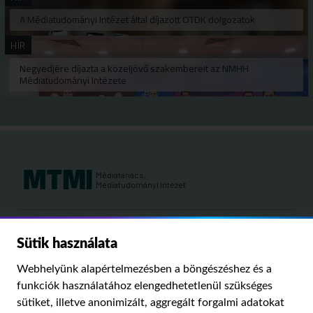
A Médiatudományi Intézet által díjazott OTDK dolgozatok
HÍR
Negyedjére díjazta a közeljövő szakembereit az NMHH
Médiatudományi Intézete
Médiatanács,
Médiatudományi Intézet
Kutatási területeink:
Sütik használata
MÉDIATÖRTÉNET
KÁRPÁT-MEDENCEI MÉDIAKUTATÁS
MÉDIAJOG
Webhelyünk alapértelmezésben a böngészéshez és a
MÉDIA ÉS TÁRSADALOM
funkciók használatához elengedhetetlenül szükséges
sütiket, illetve anonimizált, aggregált forgalmi adatokat