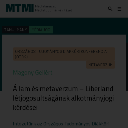
Médiatanács,
Keresés
Menü
Médiatudományi Intézet
kinyitása
kinyit
KERESÉS AZ INTÉZET ANYAGAI KÖZÖTT
Keresés
TANULMÁNY
MÉDIAJOG
indítása
ORSZÁGOS TUDOMÁNYOS DIÁKKÖRI KONFERENCIA
(OTDK)
METAVERZUM
Magony Gellért
Állam és metaverzum – Liberland
létjogosultságának alkotmányjogi
kérdései
Intézetünk az Országos Tudományos Diákköri