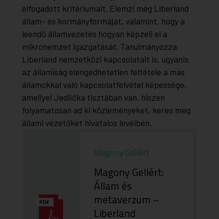
elfogadott kritériumait. Elemzi még Liberland
állam- és kormányformáját, valamint, hogy a
leendő államvezetés hogyan képzeli el a
mikronemzet igazgatását. Tanulmányozza
Liberland nemzetközi kapcsolatait is, ugyanis
az államiság elengedhetetlen feltétele a más
államokkal való kapcsolatfelvétel képessége,
amellyel Jedlička tisztában van, hiszen
folyamatosan ad ki közleményeket, keres meg
állami vezetőket hivatalos levélben.
Magony Gellért
Magony Gellért:
Állam és
metaverzum –
Liberland