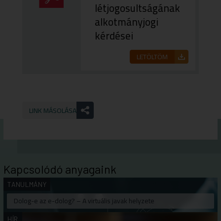
létjogosultságának
alkotmányjogi
kérdései
LETÖLTÖM
LINK MÁSOLÁSA
Kapcsolódó anyagaink
TANULMÁNY
Dolog-e az e-dolog? – A virtuális javak helyzete
HÍR