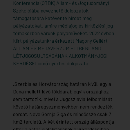
Konferencia (OTDK) Állam- és Jogtudományi
Szekciójába nevezhető dolgozatok
támogatására kétévente hirdet meg
pályázatokat, amire médiajog és hírközlési jog
témakörben várunk pályaműveket. 2022 évben
kiírt pályázatunkra érkezett Magony Gellért
ÁLLAM ÉS METAVERZUM - LIBERLAND
LÉTJOGOSULTSÁGÁNAK ALKOTMÁNYJOGI
KÉRDÉSEI című nyertes dolgozata.
„Szerbia és Horvátország határán kívül, egy a
Duna mellett lévő földdarab egyik országhoz
sem tartozik, mivel a Jugoszlávia felbomlását
követő határegyezményekben nem rendezték
sorsát. Neve Gornja Siga és mindössze csak 7
km2 területű. A két érintett ország álláspontja
eltér a határ kialakításának elvi kérdéseiben.