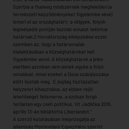
Szerbia a thalweg módszernek megfelelően (a
természeti képződményeket figyelembe véve)
ismeri el az országhatárt: a völgyek, folyók
legmélyebb pontján húzódó vonalat tekintve
határnak.2 Horvátország elképzelése ezzel
szemben az, hogy a határvonalak
kialakításában a községhatárokat kell
figyelembe venni. A községhatárok a jelen
esetben azonban nem esnek egybe a folyó
vonalával, mivel ezeket a Duna szabályozása
előtt húzták meg. E jogilag tisztázatlan
helyzetet kihasználva, az ebben rejlő
lehetőséget felismerve, a szóban forgó
területen egy cseh politikus, Vít Jedlička 2015.
április 13-án kikiáltotta Liberlandot.”
A szerző kutatásában megvizsgálja az
államiság Montevideói Egyezmény szerint