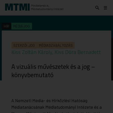
Médiatanács,
Keresés
Menü
Médiatudományi Intézet
kinyitása
kinyit
KERESÉS AZ INTÉZET ANYAGAI KÖZÖTT
Keresés
HÍR
MÉDIAJOG
indítása
SZERZŐI JOG
MÉDIASZABÁLYOZÁS
Kiss Zoltán Károly, Kiss Dóra Bernadett
A vizuális művészetek és a jog –
könyvbemutató
A Nemzeti Média- és Hírközlési Hatóság
Médiatanácsának Médiatudományi Intézete és a