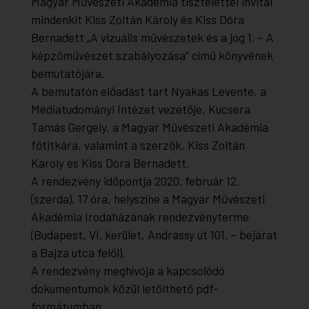
Magyar Művészeti Akadémia tisztelettel invitál
mindenkit Kiss Zoltán Károly és Kiss Dóra
Bernadett „A vizuális művészetek és a jog 1. – A
képzőművészet szabályozása” című könyvének
bemutatójára.
A bemutatón előadást tart
Nyakas Levente
, a
Médiatudományi Intézet vezetője,
Kucsera
Tamás Gergely
, a Magyar Művészeti Akadémia
főtitkára, valamint a szerzők,
Kiss Zoltán
Károly
és
Kiss Dóra Bernadett
.
A rendezvény időpontja
2020. február 12.
(szerda), 17 óra, helyszíne a
Magyar Művészeti
Akadémia Irodaházának rendezvényterme
(Budapest, VI. kerület, Andrássy út 101. – bejárat
a Bajza utca felől).
A rendezvény meghívója a kapcsolódó
dokumentumok közül letölthető pdf-
formátumban.