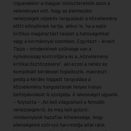
Ugyanakkor a magyar miniszterelnök azon a
véleményen volt, hogy az élelmezési
nehézségek objektív tárgyalását a közvélemény
előtt előnyösnek tartja, akkor is, ha a sajtó
kritikus magatartást tanúsít a hatóságokkal
vagy a kormánnyal szemben. Egyrészt – érvelt
Tisza – mindenkinek szüksége van a
nyilvánosság kontrolljára és a „közvélemény
kritikai ösztönzésére”, aki ezzel a nehéz és
komplikált kérdéssel foglalkozik, másrészt
pedig a kérdés higgadt tárgyalása a
közvélemény hangulatának helyes irányú
befolyásolását is szolgálja. A lakosságot ugyanis
– folytatta – „fel kell világosítani a fennálló
nehézségekről, és meg kell győzni:
mindannyiunk hazafias kötelessége, hogy
ellenségeink szörnyű harcmódja által ránk