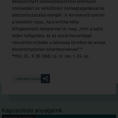
kényszerített szükséghelyzetből keletkező
szenvedést és nélkülözést önmegtagadással és
áldozathozatallal viseljük”. A kormányfő szerint
a kisebbik rossz, ha a kritika néha
kifogásolható hangnemet üt meg, „mint a sajtó
teljes hallgatása, és az azzal összefüggő
részvétlen erjedés a lakosság körében és annak
kiszámíthatatlan következményei”.*
*MNL OL, K 26 1068. cs. IV. res. t. 34. sz.
LINK MÁSOLÁSA
Kapcsolódó anyagaink