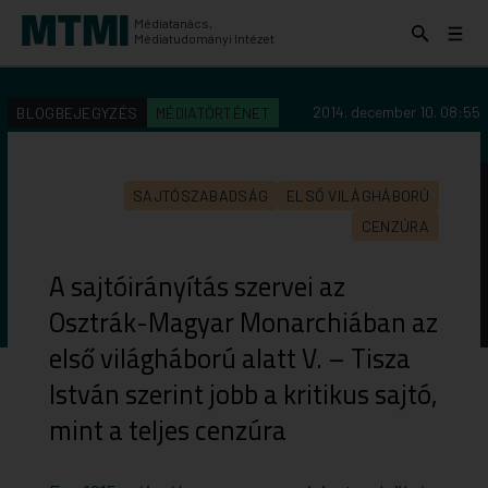
Médiatanács,
Keresés
Menü
Médiatudományi Intézet
kinyitása
kinyit
KERESÉS AZ INTÉZET ANYAGAI KÖZÖTT
Keresés
2014. december 10. 08:55
BLOGBEJEGYZÉS
MÉDIATÖRTÉNET
indítása
SAJTÓSZABADSÁG
ELSŐ VILÁGHÁBORÚ
CENZÚRA
A sajtóirányítás szervei az
Osztrák-Magyar Monarchiában az
első világháború alatt V. – Tisza
István szerint jobb a kritikus sajtó,
mint a teljes cenzúra