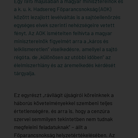
Egy 1915 májusában a magyar miniszterelnök és
a k. u. k. Hadsereg Főparancsnokság (AOK)
között lezajlott levélváltás is a sajtóellenőrzés
egységes elvek szerinti nehézségeire vetett
fényt. Az AOK ismételten felhívta a magyar
miniszterelnök figyelmét arra a „káros és
lelkiismeretlen” viselkedésre, amellyel a sajtó
régóta, de „különösen az utóbbi időben” az
élelmiszerhiány és az áremelkedés kérdését
tárgyalja.
Ez egyrészt „rávilágít újságírói köreinknek a
háborús követelményekkel szembeni teljes
értetlenségére, és arra is, hogy a cenzúra
szervei semmilyen tekintetben nem tudnak
megfelelni feladatuknak” – állt a
Főparancsnokság helyzetértékelésében. Az