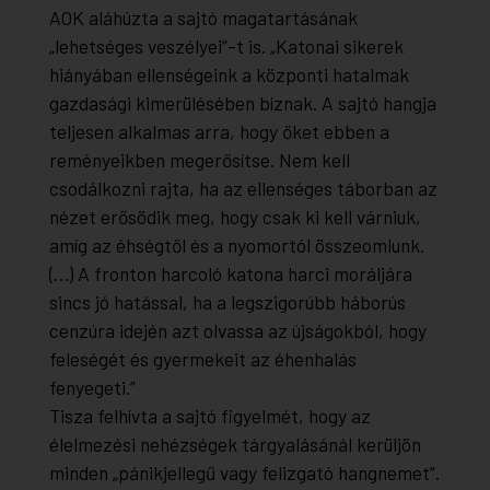
AOK aláhúzta a sajtó magatartásának
„lehetséges veszélyei”-t is. „Katonai sikerek
hiányában ellenségeink a központi hatalmak
gazdasági kimerülésében bíznak. A sajtó hangja
teljesen alkalmas arra, hogy őket ebben a
reményeikben megerősítse. Nem kell
csodálkozni rajta, ha az ellenséges táborban az
nézet erősödik meg, hogy csak ki kell várniuk,
amíg az éhségtől és a nyomortól összeomlunk.
(…) A fronton harcoló katona harci moráljára
sincs jó hatással, ha a legszigorúbb háborús
cenzúra idején azt olvassa az újságokból, hogy
feleségét és gyermekeit az éhenhalás
fenyegeti.”
Tisza felhívta a sajtó figyelmét, hogy az
élelmezési nehézségek tárgyalásánál kerüljön
minden „pánikjellegű vagy felizgató hangnemet”.