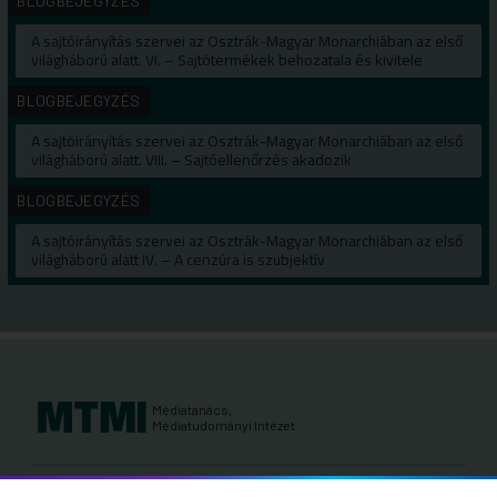
BLOGBEJEGYZÉS
A sajtóirányítás szervei az Osztrák-Magyar Monarchiában az első
világháború alatt. VI. – Sajtótermékek behozatala és kivitele
BLOGBEJEGYZÉS
A sajtóirányítás szervei az Osztrák-Magyar Monarchiában az első
világháború alatt. VIII. – Sajtóellenőrzés akadozik
BLOGBEJEGYZÉS
A sajtóirányítás szervei az Osztrák-Magyar Monarchiában az első
világháború alatt IV. – A cenzúra is szubjektív
Médiatanács,
Médiatudományi Intézet