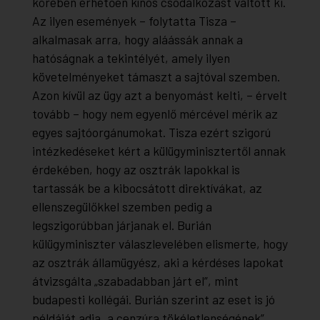
körében érhetően kínos csodálkozást váltott ki.
Az ilyen események – folytatta Tisza –
alkalmasak arra, hogy aláássák annak a
hatóságnak a tekintélyét, amely ilyen
követelményeket támaszt a sajtóval szemben.
Azon kívül az ügy azt a benyomást kelti, – érvelt
tovább – hogy nem egyenlő mércével mérik az
egyes sajtóorgánumokat. Tisza ezért szigorú
intézkedéseket kért a külügyminisztertől annak
érdekében, hogy az osztrák lapokkal is
tartassák be a kibocsátott direktívákat, az
ellenszegülőkkel szemben pedig a
legszigorúbban járjanak el. Burián
külügyminiszter válaszlevelében elismerte, hogy
az osztrák államügyész, aki a kérdéses lapokat
átvizsgálta „szabadabban járt el”, mint
budapesti kollégái. Burián szerint az eset is jó
példáját adja „a cenzúra tökéletlenségének”.