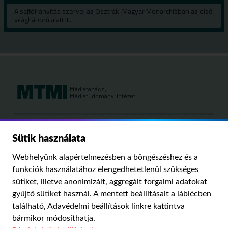
A sajtóirányítás szervei az Osztrák-Magyar Monarchiában az első
világháború alatt III.
Médiatanács,
Médiatudományi Intézet
Kutatási területeink:
Sütik használata
MÉDIATÖRTÉNET
KÁRPÁT-MEDENCEI MÉDIAKUTATÁS
MÉDIAJOG
Webhelyünk alapértelmezésben a böngészéshez és a
MÉDIA ÉS TÁRSADALOM
funkciók használatához elengedhetetlenül szükséges
sütiket, illetve anonimizált, aggregált forgalmi adatokat
gyűjtő sütiket használ. A mentett beállításait a láblécben
PUBLIKÁCIÓINK
RÓLUNK
IMPRESSZUM
SZERZŐI JOGOK
található,
Adavédelmi beállítások
linkre kattintva
ADATVÉDELMI BEÁLLÍTÁSOK
bármikor módosíthatja.