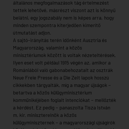
általános megfogalmazások tág értelmezést
tettek lehetővé, másrészt viszont azt is könnyű
belátni, egy jogszabály nem is képes arra, hogy
minden szempontra kiterjedően kimerítő
útmutatást adjon.
A sajtó-irányítás terén időnként Ausztria és
Magyarország, valamint a közös
minisztériumok között is voltak nézeteltérések.
Ilyen eset volt például 1915 végén az, amikor a
Romániából való gabonabehozatalt az osztrák
Neue Freie Presse
és a
Die Zeit
lapok hosszú
cikkekben tárgyalták, míg a magyar újságok –
betartva a közös külügyminisztérium
kommünikéjében foglalt intenciókat – mellőzték
a kérdést. Ez pedig – panaszolta Tisza István
m. kir. miniszterelnök a közös
külügyminiszternek – a magyarországi újságírók