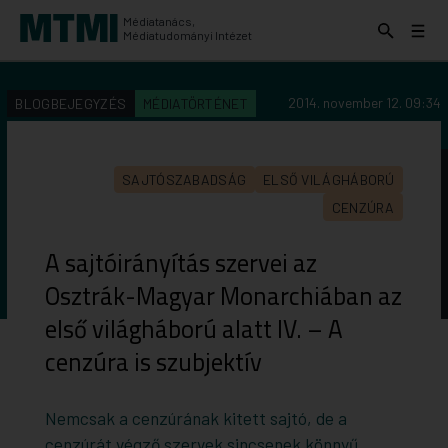
Médiatanács,
Keresés
Menü
Médiatudományi Intézet
kinyitása
kinyit
KERESÉS AZ INTÉZET ANYAGAI KÖZÖTT
Keresés
2014. november 12. 09:34
BLOGBEJEGYZÉS
MÉDIATÖRTÉNET
indítása
SAJTÓSZABADSÁG
ELSŐ VILÁGHÁBORÚ
CENZÚRA
A sajtóirányítás szervei az
Osztrák-Magyar Monarchiában az
első világháború alatt IV. – A
cenzúra is szubjektív
Nemcsak a cenzúrának kitett sajtó, de a
cenzúrát végző szervek sincsenek könnyű