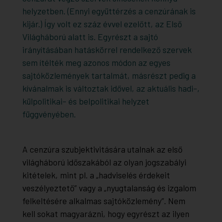
helyzetben. (Ennyi együttérzés a cenzúrának is
kijár.) Így volt ez száz évvel ezelőtt, az Első
Világháború alatt is. Egyrészt a sajtó
irányításában hatáskörrel rendelkező szervek
sem ítélték meg azonos módon az egyes
sajtóközlemények tartalmát, másrészt pedig a
kívánalmak is változtak idővel, az aktuális hadi-,
külpolitikai- és belpolitikai helyzet
függvényében.
A cenzúra szubjektivitására utalnak az első
világháború időszakából az olyan jogszabályi
kitételek, mint pl. a „hadviselés érdekeit
veszélyeztető” vagy a „nyugtalanság és izgalom
felkeltésére alkalmas sajtóközlemény”. Nem
kell sokat magyarázni, hogy egyrészt az ilyen