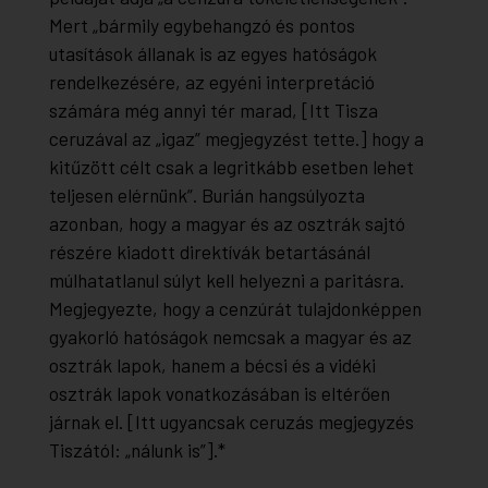
Mert „bármily egybehangzó és pontos
utasítások állanak is az egyes hatóságok
rendelkezésére, az egyéni interpretáció
számára még annyi tér marad, [Itt Tisza
ceruzával az „igaz” megjegyzést tette.] hogy a
kitűzött célt csak a legritkább esetben lehet
teljesen elérnünk”. Burián hangsúlyozta
azonban, hogy a magyar és az osztrák sajtó
részére kiadott direktívák betartásánál
múlhatatlanul súlyt kell helyezni a paritásra.
Megjegyezte, hogy a cenzúrát tulajdonképpen
gyakorló hatóságok nemcsak a magyar és az
osztrák lapok, hanem a bécsi és a vidéki
osztrák lapok vonatkozásában is eltérően
járnak el. [Itt ugyancsak ceruzás megjegyzés
Tiszától: „nálunk is”].*