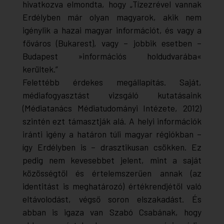
hivatkozva elmondta, hogy „Tízezrével vannak
Erdélyben már olyan magyarok, akik nem
igénylik a hazai magyar információt, és vagy a
főváros (Bukarest), vagy – jobbik esetben –
Budapest »információs holdudvarába«
kerültek.”
Felettébb érdekes megállapítás. Saját,
médiafogyasztást vizsgáló kutatásaink
(Médiatanács Médiatudományi Intézete, 2012)
szintén ezt támasztják alá. A helyi információk
iránti igény a határon túli magyar régiókban –
így Erdélyben is – drasztikusan csökken. Ez
pedig nem kevesebbet jelent, mint a saját
közösségtől és értelemszerűen annak (az
identitást is meghatározó) értékrendjétől való
eltávolodást, végső soron elszakadást. És
abban is igaza van Szabó Csabának, hogy