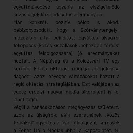
együttműködése ugyanis az elszigetelődő
közösségek közeledését is eredményezi.
Már konkrét, pozitív példa is akad:
bebizonyosodott. hogy a Szórványtengely-
mozgalom által beindított együttes újságírói
fellépések (közös kiszállások „nehezebb témák”
együttes feldolgozására) jó eredményeket
hoztak. A
Népújság
és a Kolozsvári TV egy
korábbi közös oktatási riportja „megoldássá
dagadt”, azaz lényeges változásokat hozott a
régió oktatási stratégiájában. Ezt valójában az
egész erdélyi magyar média sikereként is fel
lehet fogni.
Végül a tanácskozáson megegyezés született:
azok az újságírók, akik szeretnének „közös
témákat” együttes erővel feldolgozni, keressék
a Fehér Holló Médiaklubbal a kapcsolatot. Mi