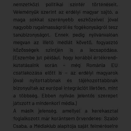
nemzetközi politikai színtér történéseit.
Véleményük szerint az erdélyi magyar sajtó, a
maga sokkal szerényebb eszközeivel jóval
nagyobb rugalmasságról és fogékonyságról tesz
tanúbizonyságot. Ennek pedig nyilvánvalóan
megvan az illető médiát követő, fogyasztó
közösségek szintjén is a lecsapódása.
(Eszembe jut például, hogy korábbi értékrend-
kutatásaink során – még Románia EU
csatlakozása előtt is – az erdélyi magyarok
jóval nyitottabbnak és tájékozottabbnak
bizonyultak az európai integrációt illetően, mint
a többség. Ebben nyilván jelentős szerepet
játszott a mindenkori média.)
A másik jelenség, amellyel a kerekasztal
foglalkozott már korántsem örvendetes: Szabó
Csaba, a Médiaklub alapítója saját felméréseire