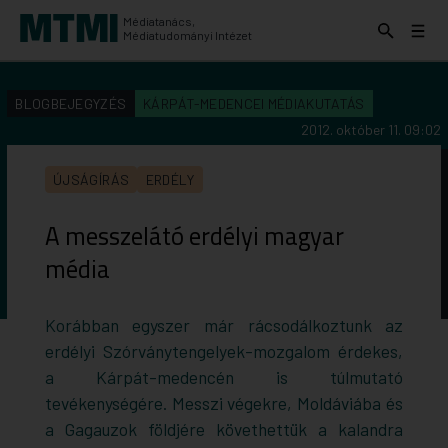
Médiatanács,
Keresés
Menü
Médiatudományi Intézet
kinyitása
kinyit
KERESÉS AZ INTÉZET ANYAGAI KÖZÖTT
Keresés
BLOGBEJEGYZÉS
KÁRPÁT-MEDENCEI MÉDIAKUTATÁS
indítása
2012. október 11. 09:02
ÚJSÁGÍRÁS
ERDÉLY
A messzelátó erdélyi magyar
média
Korábban egyszer már rácsodálkoztunk az
erdélyi Szórványtengelyek-mozgalom érdekes,
a Kárpát-medencén is túlmutató
tevékenységére. Messzi végekre, Moldáviába és
a Gagauzok földjére követhettük a kalandra