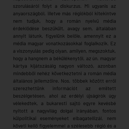
szorulásáról folyt a diskurzus. Mi ugyanis az
anyaországból, illetve más régiókból kitekintve
nem tudjuk, hogy a román nyelvű média
érdeklődése beszűkült, avagy sem, általában
annyit látunk, figyelünk belőle, amennyit ez a
média magyar vonatkozásokkal foglalkozik. Ez
a viszonyulás pedig olyan, amilyen, megszoktuk,
hogy a hangnem a békülékenytől, az ún. magyar
kártya kijátszásáig nagyon változó, azonban
mindebből nehéz következtetni a román média
általános jellemzőire. Nos, többek között erről
szerezhettünk információt az említett
beszélgetésen, ahol az erdélyi újságírók úgy
vélekedtek, a bukaresti sajtó egyre kevésbé
nyitott a nagyvilág dolgai irányában, fontos
külpolitikai eseményeket elbagatellizál, nem
követi kellő figyelemmel a szélesebb régió és a