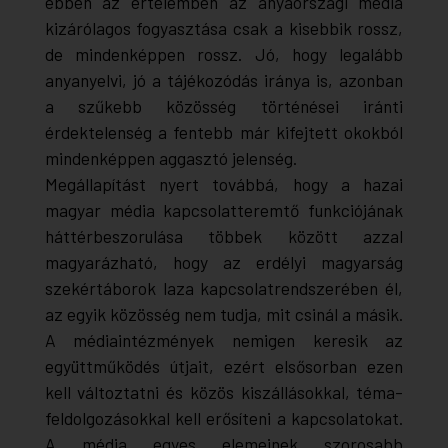
ebben az értelemben az anyaországi média
kizárólagos fogyasztása csak a kisebbik rossz,
de mindenképpen
rossz
. Jó, hogy legalább
anyanyelvi, jó a tájékozódás iránya is, azonban
a szűkebb közösség történései iránti
érdektelenség a fentebb már kifejtett okokból
mindenképpen aggasztó jelenség.
Megállapítást nyert továbbá, hogy a hazai
magyar média kapcsolatteremtő funkciójának
háttérbeszorulása többek között azzal
magyarázható, hogy az erdélyi magyarság
szekértáborok laza kapcsolatrendszerében él,
az egyik közösség nem tudja, mit csinál a másik.
A médiaintézmények nemigen keresik az
együttműködés útjait, ezért elsősorban ezen
kell változtatni és közös kiszállásokkal, téma-
feldolgozásokkal kell erősíteni a kapcsolatokat.
A média egyes elemeinek szorosabb