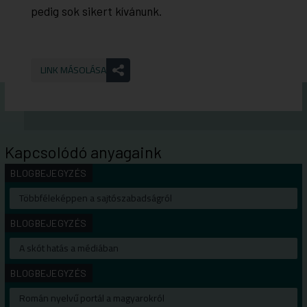
pedig sok sikert kívánunk.
LINK MÁSOLÁSA
Kapcsolódó anyagaink
BLOGBEJEGYZÉS
Többféleképpen a sajtószabadságról
BLOGBEJEGYZÉS
A skót hatás a médiában
BLOGBEJEGYZÉS
Román nyelvű portál a magyarokról