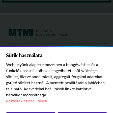
Médiatanács,
Médiatudományi Intézet
Kutatási területeink:
Sütik használata
MÉDIATÖRTÉNET
KÁRPÁT-MEDENCEI MÉDIAKUTATÁS
MÉDIAJOG
Webhelyünk alapértelmezésben a böngészéshez és a
MÉDIA ÉS TÁRSADALOM
funkciók használatához elengedhetetlenül szükséges
sütiket, illetve anonimizált, aggregált forgalmi adatokat
gyűjtő sütiket használ. A mentett beállításait a láblécben
PUBLIKÁCIÓINK
RÓLUNK
IMPRESSZUM
SZERZŐI JOGOK
található,
Adavédelmi beállítások
linkre kattintva
ADATVÉDELMI BEÁLLÍTÁSOK
bármikor módosíthatja.
Részletek és beállítások