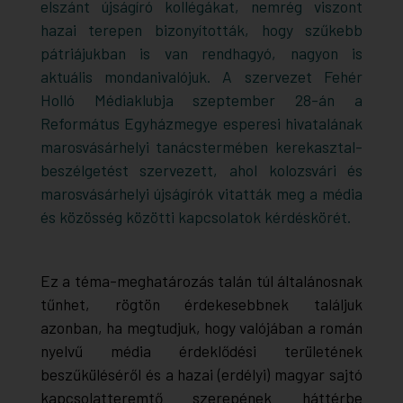
elszánt újságíró kollégákat, nemrég viszont
hazai terepen bizonyították, hogy szűkebb
pátriájukban is van rendhagyó, nagyon is
aktuális mondanivalójuk. A szervezet Fehér
Holló Médiaklubja szeptember 28-án a
Református Egyházmegye esperesi hivatalának
marosvásárhelyi tanácstermében kerekasztal-
beszélgetést szervezett, ahol kolozsvári és
marosvásárhelyi újságírók vitatták meg a média
és közösség közötti kapcsolatok kérdéskörét.
Ez a téma-meghatározás talán túl általánosnak
tűnhet, rögtön érdekesebbnek találjuk
azonban, ha megtudjuk, hogy valójában a román
nyelvű média érdeklődési területének
beszűküléséről és a hazai (erdélyi) magyar sajtó
kapcsolatteremtő szerepének háttérbe