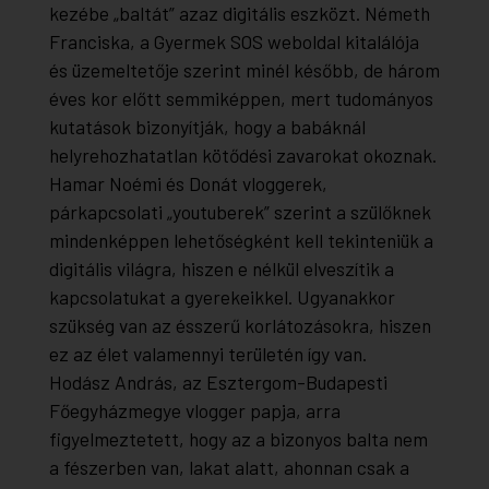
kezébe „baltát” azaz digitális eszközt. Németh
Franciska, a Gyermek SOS weboldal kitalálója
és üzemeltetője szerint minél később, de három
éves kor előtt semmiképpen, mert tudományos
kutatások bizonyítják, hogy a babáknál
helyrehozhatatlan kötődési zavarokat okoznak.
Hamar Noémi és Donát vloggerek,
párkapcsolati „youtuberek” szerint a szülőknek
mindenképpen lehetőségként kell tekinteniük a
digitális világra, hiszen e nélkül elveszítik a
kapcsolatukat a gyerekeikkel. Ugyanakkor
szükség van az ésszerű korlátozásokra, hiszen
ez az élet valamennyi területén így van.
Hodász András, az Esztergom-Budapesti
Főegyházmegye vlogger papja, arra
figyelmeztetett, hogy az a bizonyos balta nem
a fészerben van, lakat alatt, ahonnan csak a