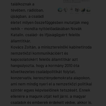
találkoznak a
tévében, rádióban,
újságban, a családi
életet milyen összefüggésben mutatják meg
nekik – mondta nyitóelőadásában Novák
Katalin, család- és ifjúságügyért felelős
államtitkár.
Kovács Zoltán, a miniszterelnöki kabinetiroda
nemzetközi kommunikációért és
kapcsolatokért felelős államtitkár azt
hangsúlyozta, hogy a kormány 2010 óta
következetes családpolitikát folytat,
konzervatív, kereszténydemokrata alapokon,
ami nem mindig nyeri el a nemzetközi politikai
színtér egyes képviselőinek tetszését. Ennek
ellenére a magunk útját kell járni, a magyar
családok és emberek érdekeit védve, akkor is,