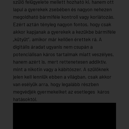
szülő felügyelete mellett hozható ki, hanem ott
lapul a gyerekek zsebében és nagyon nehezen
megoldható bármiféle kontroll vagy korlátozás.
Ezért aztán tényleg nagyon fontos, hogy csak
akkor kapjanak a gyerekek a kezükbe bármiféle
„kütyüt”, amikor már kellően érettek rá. A
digitális áradat ugyanis nem csupán a
potenciálisan káros tartalmak miatt veszélyes,
hanem azért is, mert rettenetesen addiktív,
mint a nikotin vagy a kábítószer. A szülőknek
jelen kell lenniük ebben a világban, csak akkor
van esélyük arra, hogy legalább részben
megvédjék gyermekeiket az esetleges káros
hatásoktól.