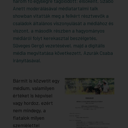
három fő egységre tagolódott: elsőként, Szabó
Anett moderálásával médiatartalmi talk
showban vitatták meg a felkért résztvevők a
családok általános viszonyulását a médiához és
viszont, a második részben a hagyományos
médiáról folyt kerekasztal beszélgetés,
Süveges Gergő vezetésével, majd a digitális
média megvitatása következett, Azurák Csaba
irányításával.
Bármit is közvetít egy
médium, valamilyen
értéket is képvisel
vagy hordoz, ezért
nem mindegy, a
fiatalok milyen
szemlélettel