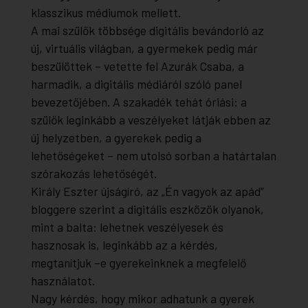
klasszikus médiumok mellett.
A mai szülők többsége digitális bevándorló az
új, virtuális világban, a gyermekek pedig már
beszülöttek – vetette fel Azurák Csaba, a
harmadik, a digitális médiáról szóló panel
bevezetőjében. A szakadék tehát óriási: a
szülők leginkább a veszélyeket látják ebben az
új helyzetben, a gyerekek pedig a
lehetőségeket – nem utolsó sorban a határtalan
szórakozás lehetőségét.
Király Eszter újságíró, az „Én vagyok az apád”
bloggere szerint a digitális eszközök olyanok,
mint a balta: lehetnek veszélyesek és
hasznosak is, leginkább az a kérdés,
megtanítjuk –e gyerekeinknek a megfelelő
használatot.
Nagy kérdés, hogy mikor adhatunk a gyerek