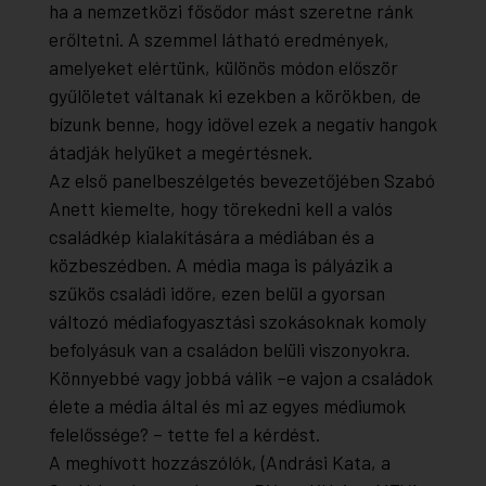
ha a nemzetközi fősődor mást szeretne ránk
erőltetni. A szemmel látható eredmények,
amelyeket elértünk, különös módon először
gyűlöletet váltanak ki ezekben a körökben, de
bízunk benne, hogy idővel ezek a negatív hangok
átadják helyüket a megértésnek.
Az első panelbeszélgetés bevezetőjében Szabó
Anett kiemelte, hogy törekedni kell a valós
családkép kialakítására a médiában és a
közbeszédben. A média maga is pályázik a
szűkös családi időre, ezen belül a gyorsan
változó médiafogyasztási szokásoknak komoly
befolyásuk van a családon belüli viszonyokra.
Könnyebbé vagy jobbá válik –e vajon a családok
élete a média által és mi az egyes médiumok
felelőssége? – tette fel a kérdést.
A meghívott hozzászólók, (Andrási Kata, a