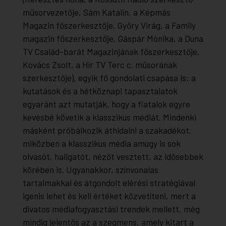
műsorvezetője, Sám Katalin, a Képmás
Magazin főszerkesztője, Győry Virág, a Family
magazin főszerkesztője, Gáspár Mónika, a Duna
TV Család-barát Magazinjának főszerkesztője,
Kovács Zsolt, a Hír TV Terc c. műsorának
szerkesztője), egyik fő gondolati csapása is: a
kutatások és a hétköznapi tapasztalatok
egyaránt azt mutatják, hogy a fiatalok egyre
kevésbé követik a klasszikus médiát. Mindenki
másként próbálkozik áthidalni a szakadékot,
miközben a klasszikus média amúgy is sok
olvasót, hallgatót, nézőt vesztett, az idősebbek
körében is. Ugyanakkor, színvonalas
tartalmakkal és átgondolt elérési stratégiával
igenis lehet és kell értéket közvetíteni, mert a
divatos médiafogyasztási trendek mellett, még
mindig jelentős az a szegmens, amely kitart a