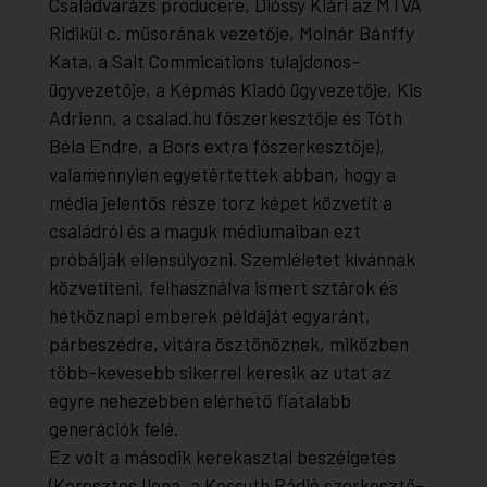
Családvarázs producere, Dióssy Klári az MTVA
Ridikül c. műsorának vezetője, Molnár Bánffy
Kata, a Salt Commications tulajdonos-
ügyvezetője, a Képmás Kiadó ügyvezetője, Kis
Adrienn, a csalad.hu főszerkesztője és Tóth
Béla Endre, a Bors extra főszerkesztője),
valamennyien egyetértettek abban, hogy a
média jelentős része torz képet közvetít a
családról és a maguk médiumaiban ezt
próbálják ellensúlyozni. Szemléletet kívánnak
közvetíteni, felhasználva ismert sztárok és
hétköznapi emberek példáját egyaránt,
párbeszédre, vitára ösztönöznek, miközben
több-kevesebb sikerrel keresik az utat az
egyre nehezebben elérhető fiatalabb
generációk felé.
Ez volt a második kerekasztal beszélgetés
(Keresztes Ilona, a Kossuth Rádió szerkesztő-