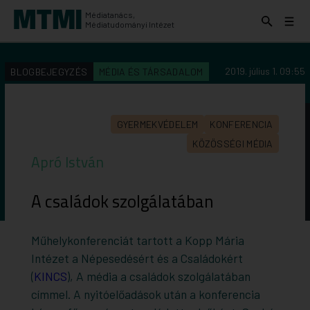
Médiatanács,
Keresés
Menü
Médiatudományi Intézet
kinyitása
kinyit
KERESÉS AZ INTÉZET ANYAGAI KÖZÖTT
Keresés
2019. július 1. 09:55
BLOGBEJEGYZÉS
MÉDIA ÉS TÁRSADALOM
indítása
GYERMEKVÉDELEM
KONFERENCIA
KÖZÖSSÉGI MÉDIA
Apró István
A családok szolgálatában
Műhelykonferenciát tartott a Kopp Mária
Intézet a Népesedésért és a Családokért
(
KINCS
), A média a családok szolgálatában
címmel. A nyitóelőadások után a konferencia