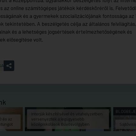
s az online számítógépes játékok kérdésköréről is. Felvetőd
osságának és a gyermekek szocializációjának fontossága az 
k tekintetében. A beszélgetés célja az általános felvilágítás,
ainak és a lehetséges jogsértések értelmezhetőségének és
k elősegítése volt.
SA
nk
HÍR
BLOGBEJ
Interjúk készítésével és vitahelyzetben
Ö és az
versenyeztek a legügyesebb
itungot
középiskolások Bűvösvölgyben
Sajtóvis