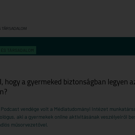
S TÁRSADALOM
A ÉS TÁRSADALOM
l, hogy a gyermeked biztonságban legyen a
en?
? Podcast vendége volt a Médiatudományi Intézet munkatárs
ológus, aki a gyermekek online aktivitásának veszélyeiről be
diós műsorvezetővel.