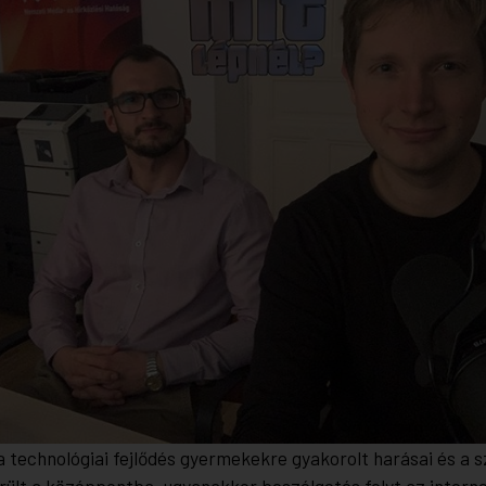
 technológiai fejlődés gyermekekre gyakorolt harásai és a s
erült a középpontba, ugyanakkor beszélgetés folyt az intern