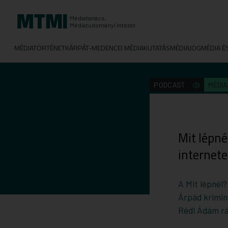
Médiatanács,
Médiatudományi Intézet
MÉDIATÖRTÉNET
KÁRPÁT-MEDENCEI MÉDIAKUTATÁS
MÉDIAJOG
MÉDIA É
PODCAST
MÉDI
Mit lépné
internet
A Mit lépnél
Árpád krimin
Rédl Ádám rá