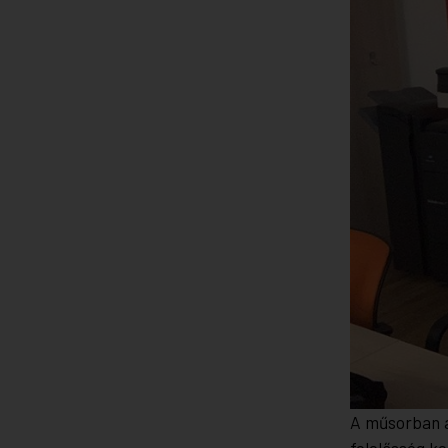
A műsorban a
felelősség k