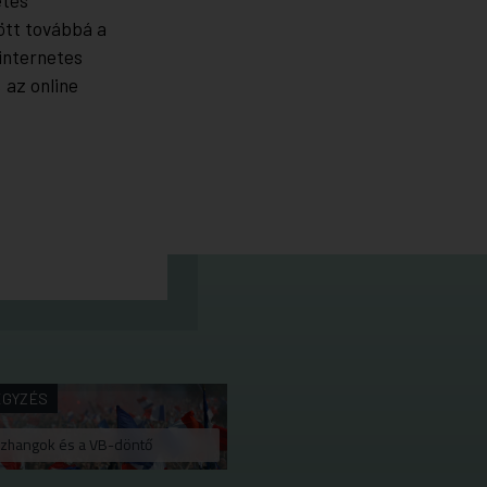
ött továbbá a
internetes
 az online
EGYZÉS
szhangok és a VB-döntő