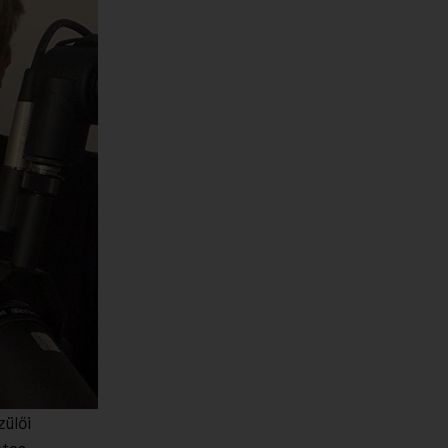
zülői
etes