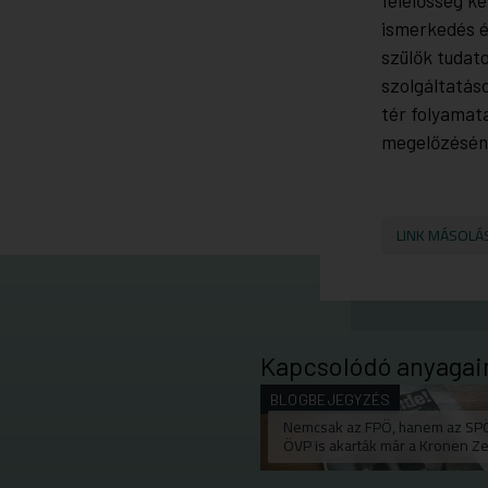
ismerkedés é
szülők tudat
szolgáltatáso
tér folyamat
megelőzéséne
LINK MÁSOLÁ
Kapcsolódó anyagai
BLOGBEJEGYZÉS
Nemcsak az FPÖ, hanem az SP
ÖVP is akarták már a Kronen Ze