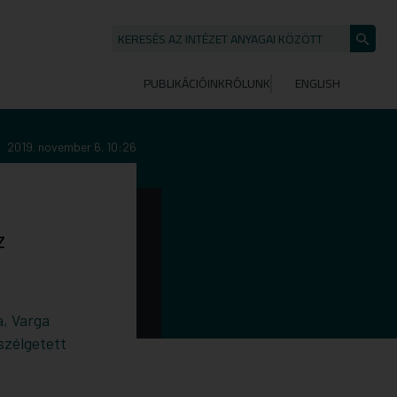
KERESÉS AZ INTÉZET ANYAGAI KÖZÖTT
Keresé
indítása
PUBLIKÁCIÓINK
RÓLUNK
ENGLISH
2019. november 6. 10:26
z
a, Varga
szélgetett