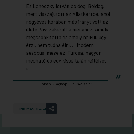
És Lehoczky István boldog. Boldog,
mert visszajutott az Állatkertbe, ahol
négyéves korában más irányt vett az
élete. Visszakerült a hiénához, amely
megcsonkította és amely nélkül, úgy
érzi, nem tudna élni. . . Modern
aesopusi mese ez. Furcsa, nagyon
megható és egy kissé talán rejtélyes
is.
Tolnapi Világlapja, 1938/42. sz. 33.
LINK MÁSOLÁSA