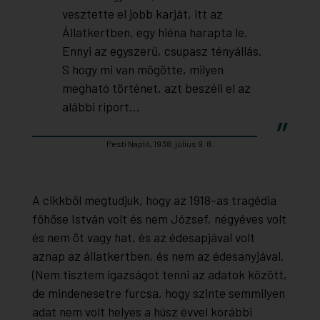
vesztette el jobb karját, itt az
Állatkertben, egy hiéna harapta le.
Ennyi az egyszerű, csupasz tényállás.
S hogy mi van mögötte, milyen
megható történet, azt beszéli el az
alábbi riport…
Pesti Napló, 1938. július 9. 8.
A cikkből megtudjuk, hogy az 1918-as tragédia
főhőse István volt és nem József, négyéves volt
és nem öt vagy hat, és az édesapjával volt
aznap az állatkertben, és nem az édesanyjával.
(Nem tisztem igazságot tenni az adatok között,
de mindenesetre furcsa, hogy szinte semmilyen
adat nem volt helyes a húsz évvel korábbi