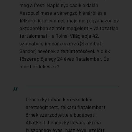
meg a Pesti Napló nyolcadik oldalán
Aesopusi mese a vérengző hiénáról és a
félkarú fiúról címmel, majd még ugyanazon év
októberében szintén megjelent – változatlan
tartalommal – a Tolnai Világlapja 42.
számában, immár a szerző (Szombati
Sándor) nevének a feltüntetésével. A cikk
főszereplője egy 24 éves fiatalember. És
miért érdekes ez?
Lehoczky István kereskedelmi
érettségit tett, félkarú fiatalembert
őrnek szerződtette a budapesti
Állatkert. Lehoczky István, aki ma
huszonnégy éves, húsz évvel ezelőtt