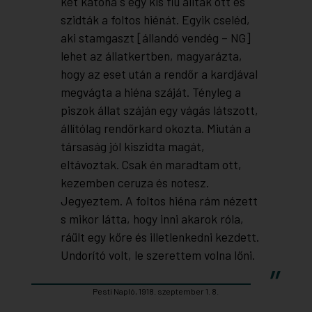
két katona s egy kis fiú álltak ott és
szidták a foltos hiénát. Egyik cseléd,
aki stamgaszt [állandó vendég – NG]
lehet az állatkertben, magyarázta,
hogy az eset után a rendőr a kardjával
megvágta a hiéna száját. Tényleg a
piszok állat száján egy vágás látszott,
állítólag rendőrkard okozta. Miután a
társaság jól kiszidta magát,
eltávoztak. Csak én maradtam ott,
kezemben ceruza és notesz.
Jegyeztem. A foltos hiéna rám nézett
s mikor látta, hogy inni akarok róla,
ráült egy kőre és illetlenkedni kezdett.
Undorító volt, le szerettem volna lőni.
Pesti Napló, 1918. szeptember 1. 8.