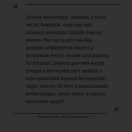
Jönnek események, amelyek a hiéna
tettét felejtetik, csak egy-két
szomorú álmodozó tűnődik meg az
eseten. Mert ez a szörnyű kép,
amilyent elfelejtettek festeni a
borzalmak festői: korunk szimbóluma.
Az ártatlan, játékos gyermek karját
elkapja a ketrecébe zárt vadállat s
szörnyálombéli fogaival leroppantja!
Vajjon nem ez történt a kíváncsiskodó
emberiséggel, amely kezét a háború
ketrecébe dugta?
Magyarország, 1918. szeptember 1. 7.