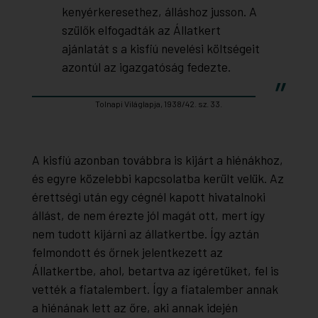
kenyérkeresethez, álláshoz jusson. A
szülők elfogadták az Állatkert
ajánlatát s a kisfiú nevelési költségeit
azontúl az igazgatóság fedezte.
Tolnapi Világlapja, 1938/42. sz. 33.
A kisfiú azonban továbbra is kijárt a hiénákhoz,
és egyre közelebbi kapcsolatba került velük. Az
érettségi után egy cégnél kapott hivatalnoki
állást, de nem érezte jól magát ott, mert így
nem tudott kijárni az állatkertbe. Így aztán
felmondott és őrnek jelentkezett az
Állatkertbe, ahol, betartva az ígéretüket, fel is
vették a fiatalembert. Így a fiatalember annak
a hiénának lett az őre, aki annak idején