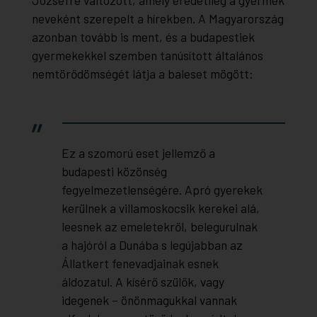
Józsefre változott, amely eredetileg a gyermek
neveként szerepelt a hírekben. A Magyarország
azonban tovább is ment, és a budapestiek
gyermekekkel szemben tanúsított általános
nemtörődömségét látja a baleset mögött:
Ez a szomorú eset jellemző a
budapesti közönség
fegyelmezetlenségére. Apró gyerekek
kerülnek a villamoskocsik kerekei alá,
leesnek az emeletekről, belegurulnak
a hajóról a Dunába s legújabban az
Állatkert fenevadjainak esnek
áldozatul. A kísérő szülők, vagy
idegenek – önönmagukkal vannak