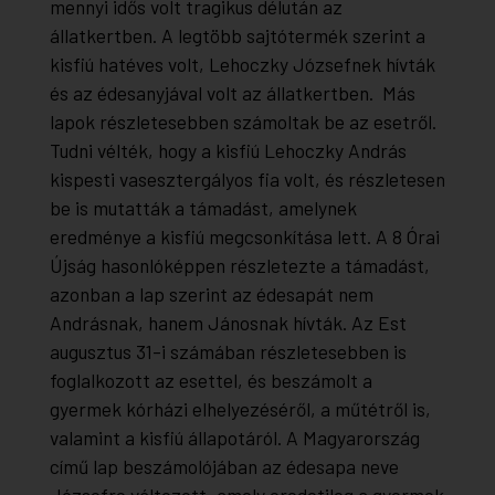
mennyi idős volt tragikus délután az
állatkertben. A legtöbb sajtótermék szerint a
kisfiú hatéves volt, Lehoczky Józsefnek hívták
és az édesanyjával volt az állatkertben. Más
lapok részletesebben számoltak be az esetről.
Tudni vélték, hogy a kisfiú Lehoczky András
kispesti vasesztergályos fia volt, és részletesen
be is mutatták a támadást, amelynek
eredménye a kisfiú megcsonkítása lett. A 8 Órai
Újság hasonlóképpen részletezte a támadást,
azonban a lap szerint az édesapát nem
Andrásnak, hanem Jánosnak hívták. Az Est
augusztus 31-i számában részletesebben is
foglalkozott az esettel, és beszámolt a
gyermek kórházi elhelyezéséről, a műtétről is,
valamint a kisfiú állapotáról. A Magyarország
című lap beszámolójában az édesapa neve