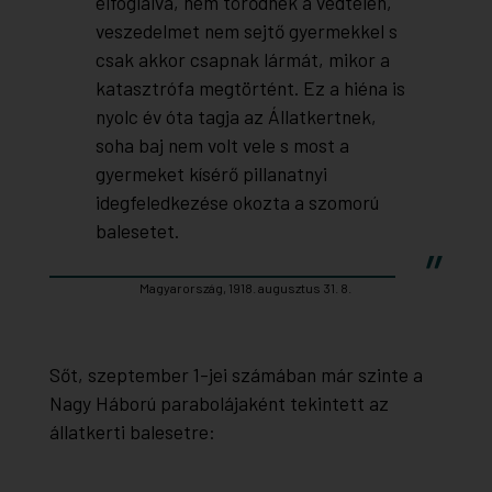
elfoglalva, nem törődnek a védtelen,
veszedelmet nem sejtő gyermekkel s
csak akkor csapnak lármát, mikor a
katasztrófa megtörtént. Ez a hiéna is
nyolc év óta tagja az Állatkertnek,
soha baj nem volt vele s most a
gyermeket kísérő pillanatnyi
idegfeledkezése okozta a szomorú
balesetet.
Magyarország, 1918. augusztus 31. 8.
Sőt, szeptember 1-jei számában már szinte a
Nagy Háború parabolájaként tekintett az
állatkerti balesetre: