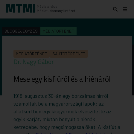
Médiatanács,
Keresés
Menü
Médiatudományi Intézet
kinyitása
kinyit
KERESÉS AZ INTÉZET ANYAGAI KÖZÖTT
Keresés
BLOGBEJEGYZÉS
MÉDIATÖRTÉNET
indítása
MÉDIATÖRTÉNET
SAJTÓTÖRTÉNET
Dr. Nagy Gábor
Mese egy kisfiúról és a hiénáról
1918. augusztus 30-án egy borzalmas hírről
számoltak be a magyarországi lapok: az
állatkertben egy kisgyermek elveszítette az
egyik karját, miután benyúlt a hiénák
ketrecébe, hogy megsimogassa őket. A kisfiút a