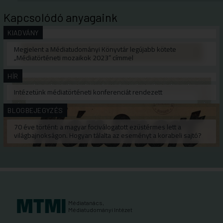
Kapcsolódó anyagaink
KIADVÁNY
Megjelent a Médiatudományi Könyvtár legújabb kötete
„Médiatörténeti mozaikok 2023” címmel
HÍR
Intézetünk médiatörténeti konferenciát rendezett
BLOGBEJEGYZÉS
70 éve történt: a magyar fociválogatott ezüstérmes lett a
világbajnokságon. Hogyan tálalta az eseményt a korabeli sajtó?
Médiatanács,
Médiatudományi Intézet