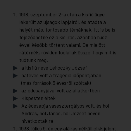
1918. szeptember 2-a után a kisfiú ügye
lekerült az újságok lapjairól, és átadta a
helyét más, fontosabb témáknak. Itt is be is
fejeződhetne ez a kis írás, azonban húsz
évvel később történt valami. De mielőtt
rátérnék, röviden foglaljuk össze, hogy mit is
tudtunk meg:
a kisfiú neve Lehoczky József
hatéves volt a tragédia időpontjában
(más források 5 évesről szóltak)
az édesanyjával volt az állatkertben
Kispesten éltek
Az édesapja vasesztergályos volt, és hol
András, hol János, hol József néven
hivatkoztak rá
1938. július 9-én egy aláírás nélküli cikk jelent