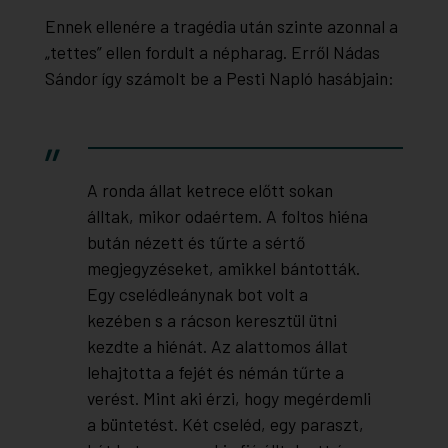
Ennek ellenére a tragédia után szinte azonnal a
„tettes” ellen fordult a népharag. Erről Nádas
Sándor így számolt be a Pesti Napló hasábjain:
A ronda állat ketrece előtt sokan
álltak, mikor odaértem. A foltos hiéna
bután nézett és tűrte a sértő
megjegyzéseket, amikkel bántották.
Egy cselédleánynak bot volt a
kezében s a rácson keresztül ütni
kezdte a hiénát. Az alattomos állat
lehajtotta a fejét és némán tűrte a
verést. Mint aki érzi, hogy megérdemli
a büntetést. Két cseléd, egy paraszt,