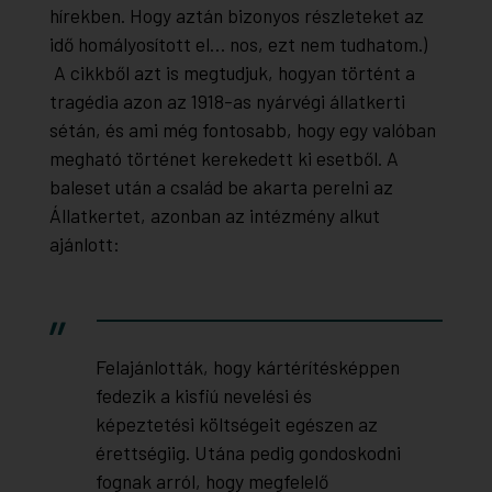
hírekben. Hogy aztán bizonyos részleteket az
idő homályosított el… nos, ezt nem tudhatom.)
A cikkből azt is megtudjuk, hogyan történt a
tragédia azon az 1918-as nyárvégi állatkerti
sétán, és ami még fontosabb, hogy egy valóban
megható történet kerekedett ki esetből. A
baleset után a család be akarta perelni az
Állatkertet, azonban az intézmény alkut
ajánlott:
Felajánlották, hogy kártérítésképpen
fedezik a kisfiú nevelési és
képeztetési költségeit egészen az
érettségiig. Utána pedig gondoskodni
fognak arról, hogy megfelelő