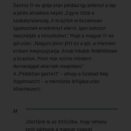
Santos 11-es gólja után például így jellemzi a lap
a játék általános képét „Egyre több a
szabálytalanság. A brazilok erőszakosan
igyekeznek eredményt elérni, igen sokszor
használják a könyöküket.” Majd a magyar 11-es
gól után: „Nagyon jókor jött ez a gól, a mieinket
erősen megnyugtatja. Annál inkább feldühödnek
a brazilok. Most már szinte mindent
durvasággal akarnak megoldani.”
A „Példátlan gaztett” – ahogy a Szabad Nép
fogalmazott – a mérkőzés lefújása után
következett.
„Siettünk le az öltözőbe, hogy néhány
szót váltsunk a magyar csapat