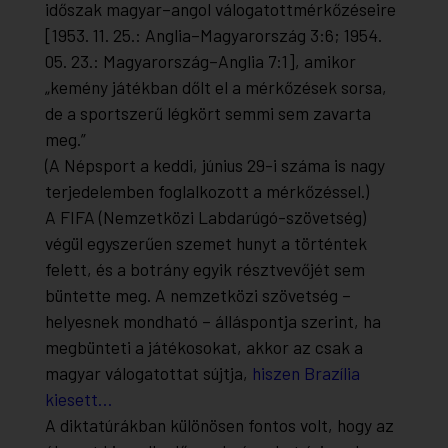
időszak magyar–angol válogatottmérkőzéseire
[1953. 11. 25.: Anglia–Magyarország 3:6; 1954.
05. 23.: Magyarország–Anglia 7:1], amikor
„kemény játékban dőlt el a mérkőzések sorsa,
de a sportszerű légkört semmi sem zavarta
meg.”
(A Népsport a keddi, június 29-i száma is nagy
terjedelemben foglalkozott a mérkőzéssel.)
A FIFA (Nemzetközi Labdarúgó-szövetség)
végül egyszerűen szemet hunyt a történtek
felett, és a botrány egyik résztvevőjét sem
büntette meg. A nemzetközi szövetség –
helyesnek mondható – álláspontja szerint, ha
megbünteti a játékosokat, akkor az csak a
magyar válogatottat sújtja,
hiszen Brazília
kiesett…
A diktatúrákban különösen fontos volt, hogy az