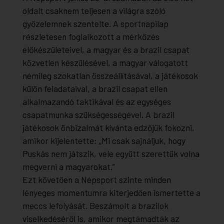
oldalt csaknem teljesen a világra szóló
győzelemnek szentelte. A sportnapilap
részletesen foglalkozott a mérkőzés
előkészületeivel, a magyar és a brazil csapat
közvetlen készülésével, a magyar válogatott
némileg szokatlan összeállításával, a játékosok
külön feladataival, a brazil csapat ellen
alkalmazandó taktikával és az egységes
csapatmunka szükségességével. A brazil
játékosok önbizalmát kívánta edzőjük fokozni,
amikor kijelentette: „Mi csak sajnáljuk, hogy
Puskás nem játszik, vele együtt szerettük volna
megverni a magyarokat.”
Ezt követően a Népsport szinte minden
lényeges momentumra kiterjedően ismertette a
meccs lefolyását. Beszámolt a brazilok
viselkedéséről is, amikor megtámadták az