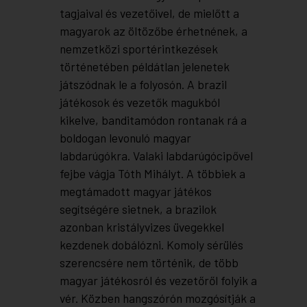
tagjaival és vezetőivel, de mielőtt a
magyarok az öltözőbe érhetnének, a
nemzetközi sportérintkezések
történetében példátlan jelenetek
játszódnak le a folyosón. A brazil
játékosok és vezetők magukból
kikelve, banditamódon rontanak rá a
boldogan levonuló magyar
labdarúgókra. Valaki labdarúgócipővel
fejbe vágja Tóth Mihályt. A többiek a
megtámadott magyar játékos
segítségére sietnek, a brazilok
azonban kristályvizes üvegekkel
kezdenek dobálózni. Komoly sérülés
szerencsére nem történik, de több
magyar játékosról és vezetőről folyik a
vér. Közben hangszórón mozgósítják a