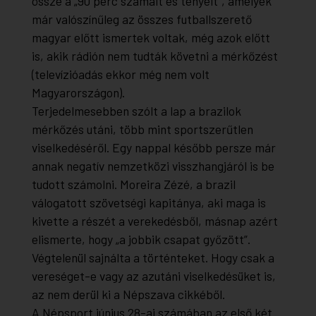
össze a „90 perc számait és tényeit”, amelyek
már valószínűleg az összes futballszerető
magyar előtt ismertek voltak, még azok előtt
is, akik rádión nem tudták követni a mérkőzést
(televízióadás ekkor még nem volt
Magyarországon).
Terjedelmesebben szólt a lap a brazilok
mérkőzés utáni, több mint sportszerűtlen
viselkedéséről. Egy nappal később persze már
annak negatív nemzetközi visszhangjáról is be
tudott számolni. Moreira Zézé, a brazil
válogatott szövetségi kapitánya, aki maga is
kivette a részét a verekedésből, másnap azért
elismerte, hogy „a jobbik csapat győzött”.
Végtelenül sajnálta a történteket. Hogy csak a
vereséget-e vagy az azutáni viselkedésüket is,
az nem derül ki a Népszava cikkéből.
A Népsport június 28-ai számában az első két