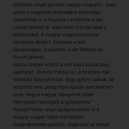
öltözőbe vonuló győztes magyar csapatot, majd
pedig a magyarok segítségére siető svájci
rendőröket is. A Népsport értékelte a két
csapat játékát is, egyenként a sorba véve a
játékosokat. A magyar csapatból szinte
mindenkit dicsért, kiemelve a hősi
elszántságot, a védelem, a két fedezet és
Kocsis játékát.
Idézte többek között a volt olasz szövetségi
kapitányt, Vittorio Pozzót is: „A brazilok már
többször bizonyították, hogy győzni tudnak, de
veszíteni nem, pedig most igazán nem lehetett
vitás, hogy a magyar válogatott teljes
mértékben rászolgált a győzelemre.”
Harold Palmer angol újságíró szerint is a
magyar csapat teljes mértékben
megérdemelten győzött, majd utalt az elmúlt