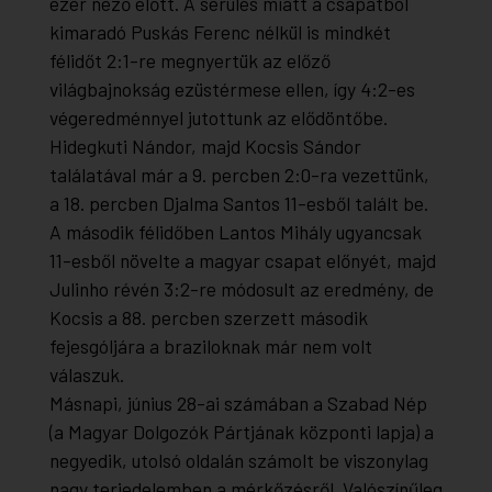
ezer néző előtt. A sérülés miatt a csapatból
kimaradó Puskás Ferenc nélkül is mindkét
félidőt 2:1-re megnyertük az előző
világbajnokság ezüstérmese ellen, így 4:2-es
végeredménnyel jutottunk az elődöntőbe.
Hidegkuti Nándor, majd Kocsis Sándor
találatával már a 9. percben 2:0-ra vezettünk,
a 18. percben Djalma Santos 11-esből talált be.
A második félidőben Lantos Mihály ugyancsak
11-esből növelte a magyar csapat előnyét, majd
Julinho révén 3:2-re módosult az eredmény, de
Kocsis a 88. percben szerzett második
fejesgóljára a braziloknak már nem volt
válaszuk.
Másnapi, június 28-ai számában a Szabad Nép
(a Magyar Dolgozók Pártjának központi lapja) a
negyedik, utolsó oldalán számolt be viszonylag
nagy terjedelemben a mérkőzésről. Valószínűleg