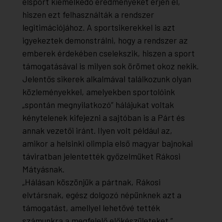
élsport kiemelkedő eredményeket érjen el,
hiszen ezt felhasználták a rendszer
legitimációjához. A sportsikerekkel is azt
igyekeztek demonstrálni, hogy a rendszer az
emberek érdekében cselekszik, hiszen a sport
támogatásával is milyen sok örömet okoz nekik.
Jelentős sikerek alkalmával találkozunk olyan
közleményekkel, amelyekben sportolóink
„spontán megnyilatkozó” hálájukat voltak
kénytelenek kifejezni a sajtóban is a Párt és
annak vezetői iránt. Ilyen volt például az,
amikor a helsinki olimpia első magyar bajnokai
táviratban jelentették győzelmüket Rákosi
Mátyásnak.
„Hálásan köszönjük a pártnak, Rákosi
elvtársnak, egész dolgozó népünknek azt a
támogatást, amellyel lehetővé tették
számunkra a megfelelő előkészületeket.”