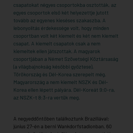
csapatokat négyes csoportokba osztották, az
egyes csoportok első két helyezettje jutott
tovább az egyenes kieséses szakaszba. A
lebonyolítás érdekessége volt, hogy minden
csoportban volt két kiemelt és két nem kiemelt
csapat. A kiemelt csapatok csak a nem
kiemeltek ellen játszottak. A magyarok
csoportjában a Német Szövetségi Köztársaság
(a világbajnokság későbbi győztese),
Törökország és Dél-Korea szerepelt még.
Magyarország a nem kiemelt NSZK és Dél-
Korea ellen lépett pályára. Dél-Koreát 9:0-ra,
az NSZK-t 8:3-ra vertük meg.
A negyeddöntőben találkoztunk Brazíliával;
június 27-én a berni Wankdorfstadionban, 60