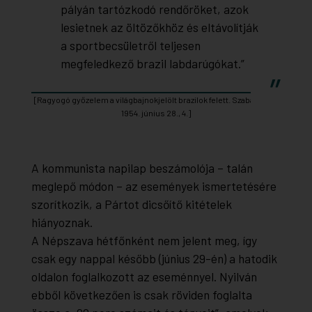
pályán tartózkodó rendőröket, azok
lesietnek az öltözőkhöz és eltávolítják
a sportbecsületről teljesen
megfeledkező brazil labdarúgókat.”
[Ragyogó győzelem a világbajnokjelölt brazilok felett. Szabad Nép,
1954. június 28., 4.]
A kommunista napilap beszámolója – talán
meglepő módon – az események ismertetésére
szorítkozik, a Pártot dicsőítő kitételek
hiányoznak.
A Népszava hétfőnként nem jelent meg, így
csak egy nappal később (június 29-én) a hatodik
oldalon foglalkozott az eseménnyel. Nyilván
ebből következően is csak röviden foglalta