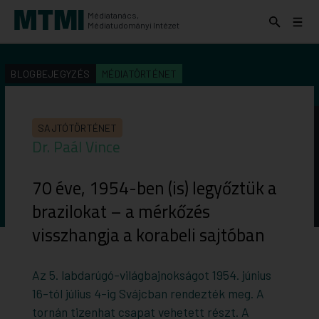
Médiatanács,
Keresés
Menü
Médiatudományi Intézet
kinyitása
kinyit
KERESÉS AZ INTÉZET ANYAGAI KÖZÖTT
Keresés
BLOGBEJEGYZÉS
MÉDIATÖRTÉNET
indítása
SAJTÓTÖRTÉNET
Dr. Paál Vince
70 éve, 1954-ben (is) legyőztük a
brazilokat – a mérkőzés
visszhangja a korabeli sajtóban
Az 5. labdarúgó-világbajnokságot 1954. június
16-tól július 4-ig Svájcban rendezték meg. A
tornán tizenhat csapat vehetett részt. A