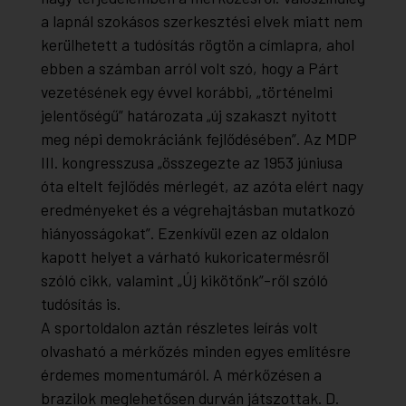
a lapnál szokásos szerkesztési elvek miatt nem
kerülhetett a tudósítás rögtön a címlapra, ahol
ebben a számban arról volt szó, hogy a Párt
vezetésének egy évvel korábbi, „történelmi
jelentőségű” határozata „új szakaszt nyitott
meg népi demokráciánk fejlődésében”. Az MDP
III. kongresszusa „összegezte az 1953 júniusa
óta eltelt fejlődés mérlegét, az azóta elért nagy
eredményeket és a végrehajtásban mutatkozó
hiányosságokat”. Ezenkívül ezen az oldalon
kapott helyet a várható kukoricatermésről
szóló cikk, valamint „Új kikötőnk”-ről szóló
tudósítás is.
A sportoldalon aztán részletes leírás volt
olvasható a mérkőzés minden egyes említésre
érdemes momentumáról. A mérkőzésen a
brazilok meglehetősen durván játszottak. D.