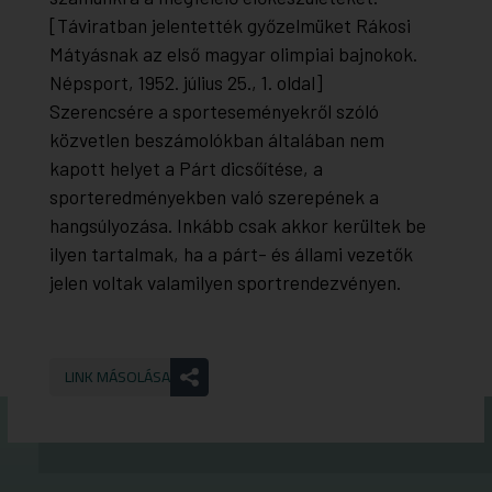
[Táviratban jelentették győzelmüket Rákosi
Mátyásnak az első magyar olimpiai bajnokok.
Népsport, 1952. július 25., 1. oldal]
Szerencsére a sporteseményekről szóló
közvetlen beszámolókban általában nem
kapott helyet a Párt dicsőítése, a
sporteredményekben való szerepének a
hangsúlyozása. Inkább csak akkor kerültek be
ilyen tartalmak, ha a párt- és állami vezetők
jelen voltak valamilyen sportrendezvényen.
LINK MÁSOLÁSA